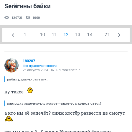
Serёгины байки
120721
1000
1
...
10
11
12
13
14
...
21
180207
бес нравственности
25 августа 2023
DrFrаnkenstein
рябину, дикую ранетку...
ну такое
картошку запеченую в костре - такое-то надеюсь съест?
а кто им её запечёт? ониж костёр развести не смогут
это мы лет в 8 - 9 шли в Инюшенский бор жечь