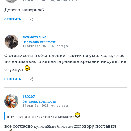
18 октября 2023
Лохматулька
Дорого, наверное?
ОТВЕТИТЬ
Лохматулька
Черновик личности
18 октября 2023
serega
О стоимости в объявлении тактично умолчали, чтоб
потенциального клиента раньше времени инсульт не
стукнул
ОТВЕТИТЬ
180207
бес нравственности
19 октября 2023
serega
пытачную заказчику тестируем\сдаём?
всё согласно ̶к̶у̶п̶л̶е̶н̶ны̶м̶ ̶б̶и̶л̶е̶т̶а̶м̶ договору поставки