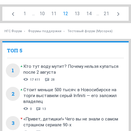
1
...
10
11
12
13
14
...
21
НГС.Форум
Форумы поддержки
Тестовый форум (Мусорка)
ТОП 5
Кто тут воду мутит? Почему нельзя купаться
1
после 2 августа
17 411
28
Стоит меньше 500 тысяч: в Новосибирске на
2
торги выставили серый Infiniti — его заложил
владелец
0
13
«Привет, детишки!» Чего вы не знали о самом
3
страшном сериале 90-х