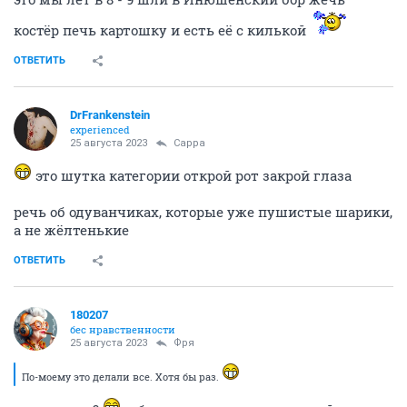
костёр печь картошку и есть её с килькой
ОТВЕТИТЬ
DrFrаnkenstein
experienced
25 августа 2023
Сарра
это шутка категории открой рот закрой глаза
речь об одуванчиках, которые уже пушистые шарики,
а не жёлтенькие
ОТВЕТИТЬ
180207
бес нравственности
25 августа 2023
Фря
По-моему это делали все. Хотя бы раз.