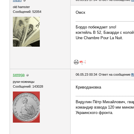
old hamster
Сообщений: 52054
Омск
Бордо побеждает зло!
коктейль В 52, Бакарди с колой
Une Chambre Pour La Nuit.
serega
06.05.23 00:34
Ответ на сообщение
R
руки-ножницы
Сообщений: 143028
Криводановка
Видулин Пётр Михайлович, гва
командир взвода 120 мм миномёт
Украинского фронта.