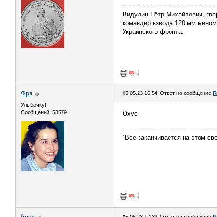
Видулин Пётр Михайлович, гва
командир взвода 120 мм миномёт
Украинского фронта.
Фря
05.05.23 16:54
Ответ на сообщение
R
Улыбочку!
Сообщений: 58579
Охус
"Все заканчивается на этом све
fresh
05.05.23 17:34
Ответ на сообщение
R