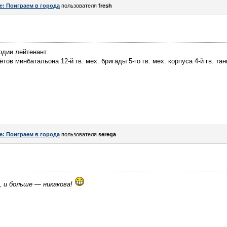
e: Поиграем в города
пользователя
fresh
рдии лейтенант
ов минбатальона 12-й гв. мех. бригады 5-го гв. мех. корпуса 4-й гв. тан
e: Поиграем в города
пользователя
serega
, и больше — никакова!