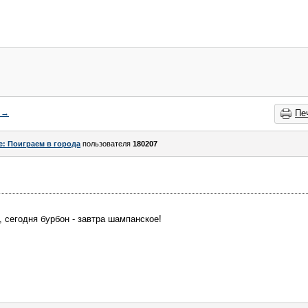
→
Пе
e: Поиграем в города
пользователя
180207
, сегодня бурбон - завтра шампанское!