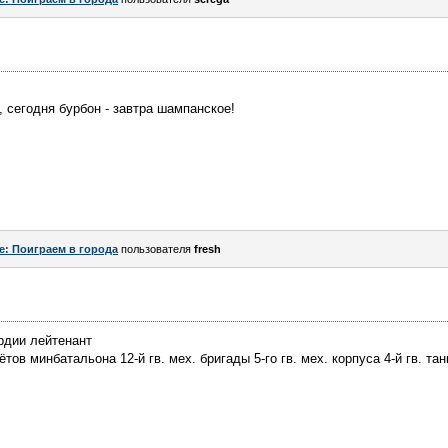
, сегодня бурбон - завтра шампанское!
e: Поиграем в города
пользователя
fresh
рдии лейтенант
ов минбатальона 12-й гв. мех. бригады 5-го гв. мех. корпуса 4-й гв. тан