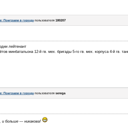
e: Поиграем в города
пользователя
180207
рдии лейтенант
ов минбатальона 12-й гв. мех. бригады 5-го гв. мех. корпуса 4-й гв. тан
e: Поиграем в города
пользователя
serega
, и больше — никакова!