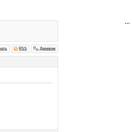
чать
RSS
Деревом