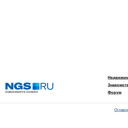
Недвижи
Знакомст
Форум
Оглавл