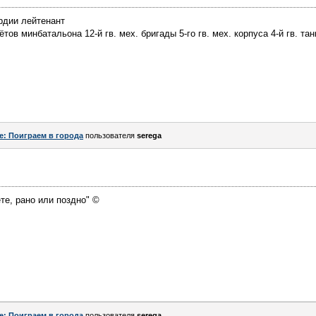
рдии лейтенант
ов минбатальона 12-й гв. мех. бригады 5-го гв. мех. корпуса 4-й гв. тан
e: Поиграем в города
пользователя
serega
те, рано или поздно" ©
e: Поиграем в города
пользователя
serega