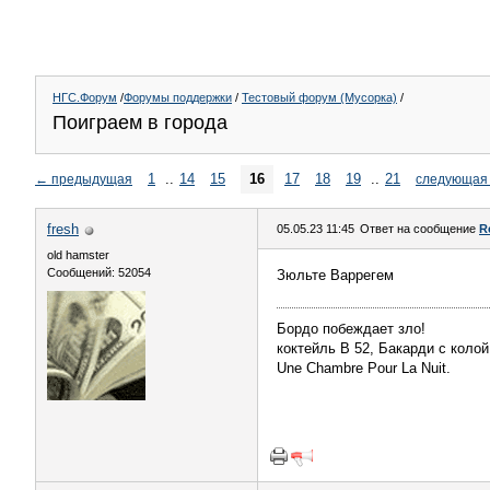
НГС.Форум
/
Форумы поддержки
/
Тестовый форум (Мусорка)
/
Поиграем в города
1
..
14
15
16
17
18
19
..
21
←
предыдущая
следующая
fresh
05.05.23 11:45
Ответ на сообщение
R
old hamster
Сообщений: 52054
Зюльте Варрегем
Бордо побеждает зло!
коктейль В 52, Бакарди с колой
Une Chambre Pour La Nuit.