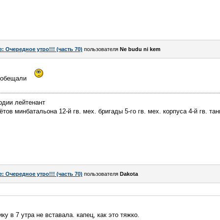
e: Очередное утро!!! (часть 70)
пользователя
Ne budu ni kem
е обещали
рдии лейтенант
ов минбатальона 12-й гв. мех. бригады 5-го гв. мех. корпуса 4-й гв. тан
e: Очередное утро!!! (часть 70)
пользователя
Dаkota
ку в 7 утра не вставала. капец, как это тяжко.