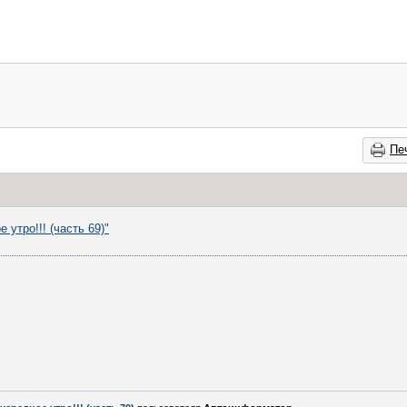
Пе
 утро!!! (часть 69)"