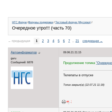
НГС.Форум
/
Форумы поддержки
/
Тестовый форум (Мусорка)
/
Очередное утро!!! (часть 70)
1
2
3
4
5
6
7
..
21
←
предыдущая
следующая
→
Автоинформатор
09.06.21 21:15
guru
Сообщений: 6878
Продолжение топика
"Очередное
Телепаты в отпуске
Топик закрыл(а) (22.07.21 11:18)