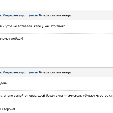
e: Очередное утро!!! (часть 70)
пользователя
serega
в 7 утра не вставала. капец, как это тяжко.
танцуют лебеди!
e: Очередное утро!!! (часть 70)
пользователя
serega
 день
зательно выпейте перед едой бокал вина — алкоголь убивает чувство ст
й стороне!