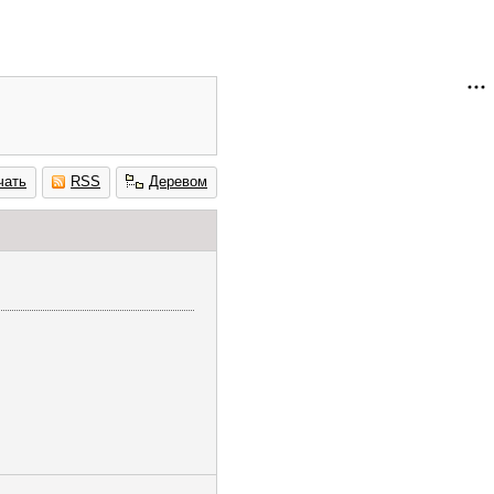
чать
RSS
Деревом