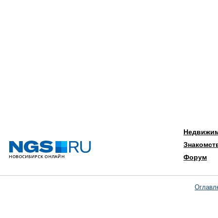
Недвижи
Знакомст
Форум
Оглавл