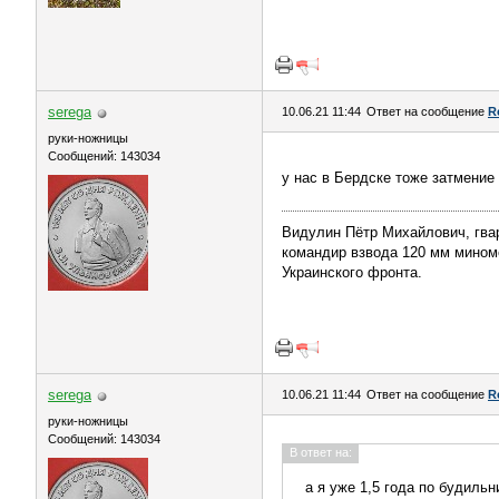
serega
10.06.21 11:44
Ответ на сообщение
R
руки-ножницы
Сообщений: 143034
у нас в Бердске тоже затмени
Видулин Пётр Михайлович, гва
командир взвода 120 мм миномёт
Украинского фронта.
serega
10.06.21 11:44
Ответ на сообщение
R
руки-ножницы
Сообщений: 143034
В ответ на:
а я уже 1,5 года по будильни