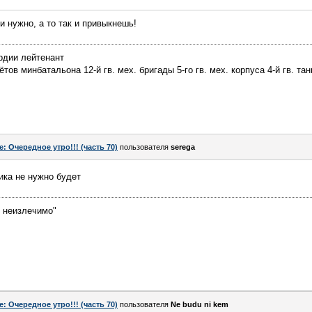
и нужно, а то так и привыкнешь!
рдии лейтенант
ов минбатальона 12-й гв. мех. бригады 5-го гв. мех. корпуса 4-й гв. тан
e: Очередное утро!!! (часть 70)
пользователя
serega
ика не нужно будет
е неизлечимо"
e: Очередное утро!!! (часть 70)
пользователя
Ne budu ni kem