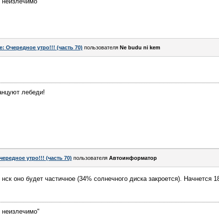
е неизлечимо"
e: Очередное утро!!! (часть 70)
пользователя
Ne budu ni kem
танцуют лебеди!
чередное утро!!! (часть 70)
пользователя
Автоинформатор
 нск оно будет частичное (34% солнечного диска закроется). Начнется 1
е неизлечимо"