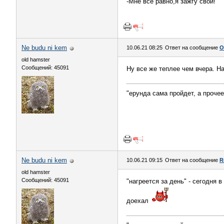
-Мне все равно,я зажгу свои!
Ne budu ni kem
10.06.21 08:25
Ответ на сообщение
О
old hamster
Сообщений: 45091
Ну все же теплее чем вчера. На
"ерунда сама пройдет, а проче
Ne budu ni kem
10.06.21 09:15
Ответ на сообщение
R
old hamster
Сообщений: 45091
"нагреется за день" - сегодня 
доехал