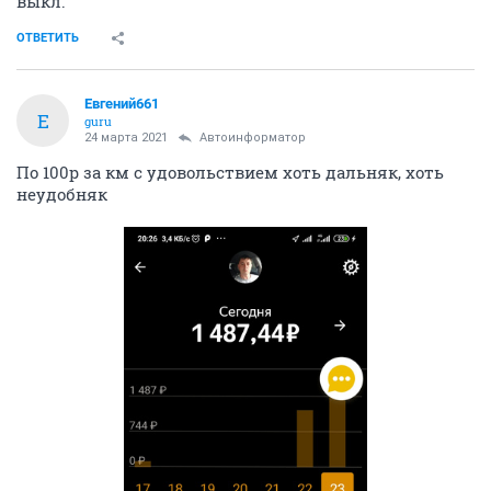
выкл.
ОТВЕТИТЬ
Евгений661
Е
guru
24 марта 2021
Автоинформатор
По 100р за км с удовольствием хоть дальняк, хоть
неудобняк