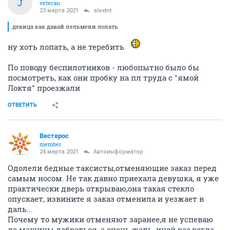
J
veteran
23 марта 2021
alextnt
девица как давай пельмени лопать
ну хоть лопать, а не теребить
По поводу беспилотников - любопытно было бы
посмотреть, как они пробку на пл труда с "ямой
Локтя" проезжали
ОТВЕТИТЬ
Вестерос
member
24 марта 2021
Автоинформатор
Одолели бедные таксисты,отменяющие заказ перед
самым носом. Не так давно приехала девушка, я уже
практически дверь открываю,она такая стекло
опускает, извините я заказ отменила и уезжает в
даль...
Почему то мужики отменяют заранее,я не успеваю
до машины добраться, а очень жаль, иной раз,когда