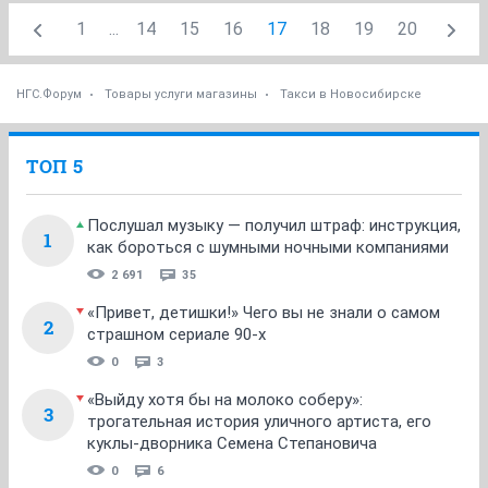
1
...
14
15
16
17
18
19
20
НГС.Форум
Товары услуги магазины
Такси в Новосибирске
ТОП 5
Послушал музыку — получил штраф: инструкция,
1
как бороться с шумными ночными компаниями
2 691
35
«Привет, детишки!» Чего вы не знали о самом
2
страшном сериале 90-х
0
3
«Выйду хотя бы на молоко соберу»:
3
трогательная история уличного артиста, его
куклы-дворника Семена Степановича
0
6