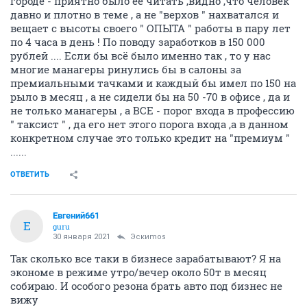
городе - приятно было её читать ,видно ,что человек
давно и плотно в теме , а не "верхов " нахватался и
вещает с высоты своего " ОПЫТА " работы в пару лет
по 4 часа в день ! По поводу заработков в 150 000
рублей .... Если бы всё было именно так , то у нас
многие манагеры ринулись бы в салоны за
премиальными тачками и каждый бы имел по 150 на
рыло в месяц , а не сидели бы на 50 -70 в офисе , да и
не только манагеры , а ВСЕ - порог входа в профессию
" таксист " , да его нет этого порога входа ,а в данном
конкретном случае это только кредит на "премиум "
......
ОТВЕТИТЬ
Евгений661
Е
guru
30 января 2021
Эскиmos
Так сколько все таки в бизнесе зарабатывают? Я на
экономе в режиме утро/вечер около 50т в месяц
собираю. И особого резона брать авто под бизнес не
вижу