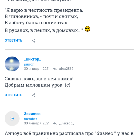
"Я верю в честность президента,
В чиновников, - почти святых,
В заботу банка о клиентах...
В русалок, в леших, в домовых..."
ОТВЕТИТЬ
_Виктор_
juniоr
30 января 2021
alex2862
Сказка ложь, да в ней намек!
Добрым молодцам урок. (с)
ОТВЕТИТЬ
Эскиmos
Э
member
30 января 2021
_Виктор_
Анчоус всё правильно расписала про "бизнес " у нас в