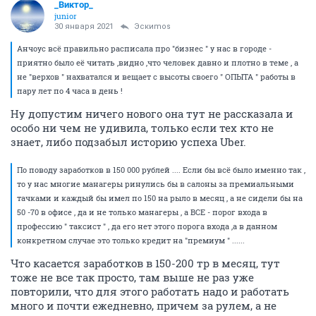
_Виктор_
juniоr
30 января 2021
Эскиmos
Анчоус всё правильно расписала про "бизнес " у нас в городе -
приятно было её читать ,видно ,что человек давно и плотно в теме , а
не "верхов " нахватался и вещает с высоты своего " ОПЫТА " работы в
пару лет по 4 часа в день !
Ну допустим ничего нового она тут не рассказала и
особо ни чем не удивила, только если тех кто не
знает, либо подзабыл историю успеха Uber.
По поводу заработков в 150 000 рублей .... Если бы всё было именно так ,
то у нас многие манагеры ринулись бы в салоны за премиальными
тачками и каждый бы имел по 150 на рыло в месяц , а не сидели бы на
50 -70 в офисе , да и не только манагеры , а ВСЕ - порог входа в
профессию " таксист " , да его нет этого порога входа ,а в данном
конкретном случае это только кредит на "премиум " ......
Что касается заработков в 150-200 тр в месяц, тут
тоже не все так просто, там выше не раз уже
повторили, что для этого работать надо и работать
много и почти ежедневно, причем за рулем, а не