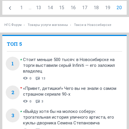
1
...
13
14
15
16
17
18
19
20
НГС.Форум
Товары услуги магазины
Такси в Новосибирске
ТОП 5
Стоит меньше 500 тысяч: в Новосибирске на
1
торги выставили серый Infiniti — его заложил
владелец
0
13
«Привет, детишки!» Чего вы не знали о самом
2
страшном сериале 90-х
0
3
«Выйду хотя бы на молоко соберу»:
3
трогательная история уличного артиста, его
куклы-дворника Семена Степановича