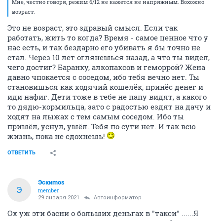
Мне, честно говоря, режим 6/12 не кажется не напряжным. Вохожно
возраст.
Это не возраст, это здравый смысл. Если так
работать, жить то когда? Время - самое ценное что у
нас есть, и так бездарно его убивать я бы точно не
стал. Через 10 лет оглянешься назад, а что ты видел,
чего достиг? Баранку, алкопаксов и геморрой? Жена
давно чпокается с соседом, ибо тебя вечно нет. Ты
становишься как ходячий кошелёк, принёс денег и
иди нафиг. Дети тоже в тебе не папу видят, а какого
то дядю-кормильца, зато с радостью ездят на дачу и
ходят на лыжах с тем самым соседом. Ибо ты
пришёл, уснул, ушёл. Тебя по сути нет. И так всю
жизнь, пока не сдохнешь!
ОТВЕТИТЬ
Эскиmos
Э
member
29 января 2021
Автоинформатор
Ох уж эти басни о больших деньгах в "такси" ......Я