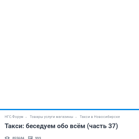
НГС.Форум
Товары услуги магазины
Такси в Новосибирске
Такси: беседуем обо всём (часть 37)
855684
999