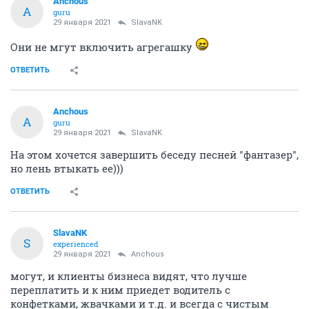
Anchous
A
guru
29 января 2021
SlavaNK
Они не мгут включить агрегашку
ОТВЕТИТЬ
Anchous
A
guru
29 января 2021
SlavaNK
На этом хочется завершить беседу песней "фантазер",
но лень втыкать ее)))
ОТВЕТИТЬ
SlavaNK
S
experienced
29 января 2021
Anchous
могут, и клиенты бизнеса видят, что лучше
переплатить и к ним приедет водитель с
конфетками, жвачками и т.д. и всегда с чистым