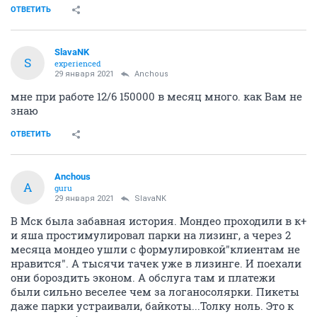
ОТВЕТИТЬ
SlavaNK
S
experienced
29 января 2021
Anchous
мне при работе 12/6 150000 в месяц много. как Вам не
знаю
ОТВЕТИТЬ
Anchous
A
guru
29 января 2021
SlavaNK
В Мск была забавная история. Мондео проходили в к+
и яша простимулировал парки на лизинг, а через 2
месяца мондео ушли с формулировкой"клиентам не
нравится". А тысячи тачек уже в лизинге. И поехали
они бороздить эконом. А обслуга там и платежи
были сильно веселее чем за логаносолярки. Пикеты
даже парки устраивали, байкоты...Толку ноль. Это к