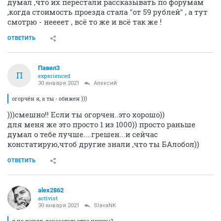
думал ,что их перестали рассказывать по форумам
,когда стоимость проезда стала "от 59 рублей" , а тут
смотрю - неееет , всё то же и всё так же !
ОТВЕТИТЬ
Павел3
П
experienced
30 января 2021
Алексий
огорчён я, а ты - обижен )))
)))смешно!! Если ты огорчен..это хорошо))
для меня же это просто 1 из 1000)) просто раньше
думал о тебе лучше....грешен...и сейчас
констатирую,чтоб другие знали ,что ты БАлобол))
ОТВЕТИТЬ
alex2862
activist
30 января 2021
SlavaNK
я не понял, доказательства нужны?