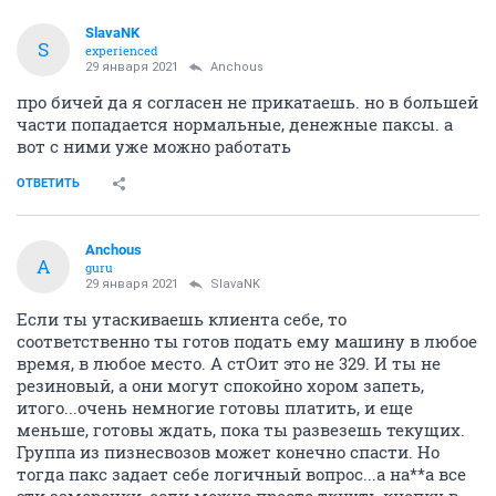
SlavaNK
S
experienced
29 января 2021
Anchous
про бичей да я согласен не прикатаешь. но в большей
части попадается нормальные, денежные паксы. а
вот с ними уже можно работать
ОТВЕТИТЬ
Anchous
A
guru
29 января 2021
SlavaNK
Если ты утаскиваешь клиента себе, то
соответственно ты готов подать ему машину в любое
время, в любое место. А стОит это не 329. И ты не
резиновый, а они могут спокойно хором запеть,
итого...очень немногие готовы платить, и еще
меньше, готовы ждать, пока ты развезешь текущих.
Группа из пизнесвозов может конечно спасти. Но
тогда пакс задает себе логичный вопрос...а на**а все
эти заморочки, если можно просто ткнуть кнопку в