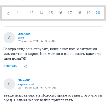
1
...
13
14
15
16
17
18
19
20
Anchous
A
guru
29 января 2021
SlavaNK
Завтра скидосы отрубят, всключат кэф и ситуация
изменится в корне. Как можно в яше давать какие то
прогнозы?)))))
ОТВЕТИТЬ
SlavaNK
S
experienced
29 января 2021
Anchous
везде исправили а в Новосибирске оставят, это что за
бред. Нельзя же их вечно привлекать