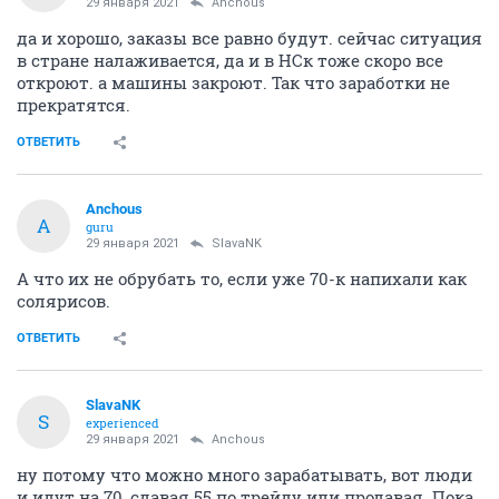
29 января 2021
Anchous
да и хорошо, заказы все равно будут. сейчас ситуация
в стране налаживается, да и в НСк тоже скоро все
откроют. а машины закроют. Так что заработки не
прекратятся.
ОТВЕТИТЬ
Anchous
A
guru
29 января 2021
SlavaNK
А что их не обрубать то, если уже 70-к напихали как
солярисов.
ОТВЕТИТЬ
SlavaNK
S
experienced
29 января 2021
Anchous
ну потому что можно много зарабатывать, вот люди
и идут на 70, сдавая 55 по трейду или продавая. Пока