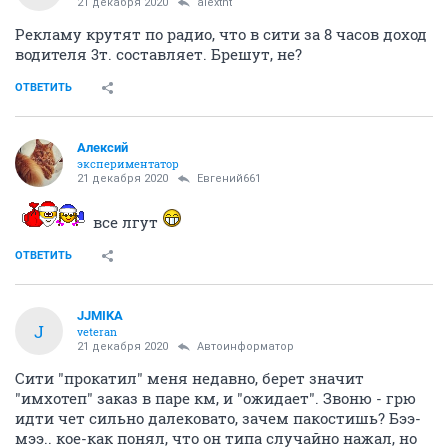
21 декабря 2020
alextnt
Рекламу крутят по радио, что в сити за 8 часов доход
водителя 3т. составляет. Брешут, не?
ОТВЕТИТЬ
Алексий
экспериментатор
21 декабря 2020
Евгений661
все лгут
ОТВЕТИТЬ
JJMIKA
J
veteran
21 декабря 2020
Автоинформатор
Сити "прокатил" меня недавно, берет значит
"имхотеп" заказ в паре км, и "ожидает". Звоню - грю
идти чет сильно далековато, зачем пакостишь? Бээ-
мээ.. кое-как понял, что он типа случайно нажал, но