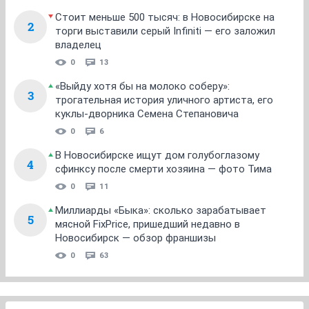
Стоит меньше 500 тысяч: в Новосибирске на
2
торги выставили серый Infiniti — его заложил
владелец
0
13
«Выйду хотя бы на молоко соберу»:
3
трогательная история уличного артиста, его
куклы-дворника Семена Степановича
0
6
В Новосибирске ищут дом голубоглазому
4
сфинксу после смерти хозяина — фото Тима
0
11
Миллиарды «Быка»: сколько зарабатывает
5
мясной FixPrice, пришедший недавно в
Новосибирск — обзор франшизы
0
63