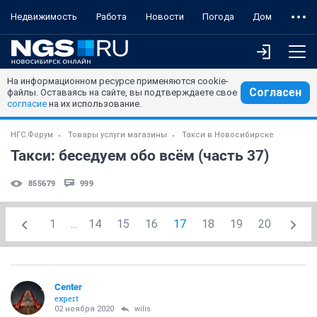
Недвижимость
Работа
Новости
Погода
Дом
На информационном ресурсе применяются cookie-
Согласен
файлы. Оставаясь на сайте, вы подтверждаете свое
согласие
на их использование.
НГС.Форум
Товары услуги магазины
Такси в Новосибирске
Такси: беседуем обо всём (часть 37)
855679
999
1
...
14
15
16
17
18
19
20
Center
expert
02 ноября 2020
wilis