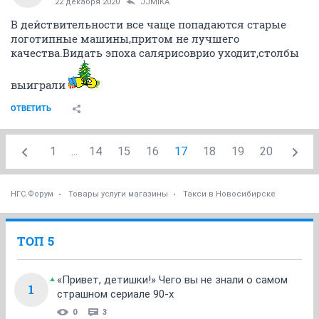
22 декабря 2020
JJMIKA
В действительности все чаще попадаются старые
логотипные машины,притом не лучшего
качества.Видать эпоха салярисоврио уходит,столбы
выиграли
ОТВЕТИТЬ
1
...
14
15
16
17
18
19
20
НГС.Форум
Товары услуги магазины
Такси в Новосибирске
ТОП 5
«Привет, детишки!» Чего вы не знали о самом
1
страшном сериале 90-х
0
3