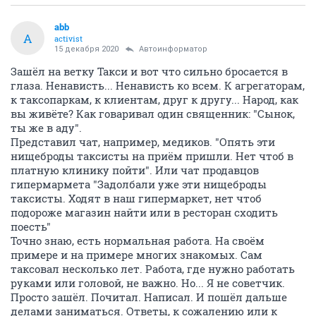
abb
A
activist
15 декабря 2020
Автоинформатор
Зашёл на ветку Такси и вот что сильно бросается в
глаза. Ненависть... Ненависть ко всем. К агрегаторам,
к таксопаркам, к клиентам, друг к другу... Народ, как
вы живёте? Как говаривал один священник: "Сынок,
ты же в аду".
Представил чат, например, медиков. "Опять эти
нищеброды таксисты на приём пришли. Нет чтоб в
платную клинику пойти". Или чат продавцов
гипермармета "Задолбали уже эти нищеброды
таксисты. Ходят в наш гипермаркет, нет чтоб
подороже магазин найти или в ресторан сходить
поесть"
Точно знаю, есть нормальная работа. На своём
примере и на примере многих знакомых. Сам
таксовал несколько лет. Работа, где нужно работать
руками или головой, не важно. Но... Я не советчик.
Просто зашёл. Почитал. Написал. И пошёл дальше
делами заниматься. Ответы, к сожалению или к