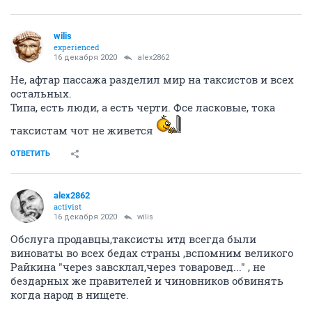
wilis
experienced
16 декабря 2020
alex2862
Не, афтар пассажа разделил мир на таксистов и всех
остальных.
Типа, есть люди, а есть черти. Фсе ласковые, тока
таксистам чот не живется
ОТВЕТИТЬ
alex2862
activist
16 декабря 2020
wilis
Обслуга продавцы,таксисты итд всегда были
виноваты во всех бедах страны ,вспомним великого
Райкина "через завсклал,через товаровед..." , не
бездарных же правителей и чиновников обвинять
когда народ в нищете.