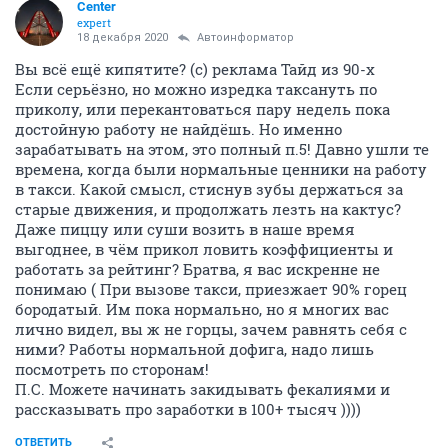
Center
expert
18 декабря 2020
Автоинформатор
Вы всё ещё кипятите? (с) реклама Тайд из 90-х
Если серьёзно, но можно изредка таксануть по
приколу, или перекантоваться пару недель пока
достойную работу не найдёшь. Но именно
зарабатывать на этом, это полный п.5! Давно ушли те
времена, когда были нормальные ценники на работу
в такси. Какой смысл, стиснув зубы держаться за
старые движения, и продолжать лезть на кактус?
Даже пиццу или суши возить в наше время
выгоднее, в чём прикол ловить коэффициенты и
работать за рейтинг? Братва, я вас искренне не
понимаю ( При вызове такси, приезжает 90% горец
бородатый. Им пока нормально, но я многих вас
лично видел, вы ж не горцы, зачем равнять себя с
ними? Работы нормальной дофига, надо лишь
посмотреть по сторонам!
П.С. Можете начинать закидывать фекалиями и
рассказывать про заработки в 100+ тысяч ))))
ОТВЕТИТЬ