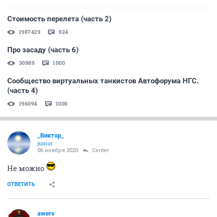
Стоимость перелета (часть 2)
1987429
924
Про засаду (часть 6)
30989
1000
Сообщество виртуальных танкистов Автофорума НГС.
(часть 4)
196094
1000
_Виктор_
juniоr
06 ноября 2020
Center
Не можно
ОТВЕТИТЬ
awers