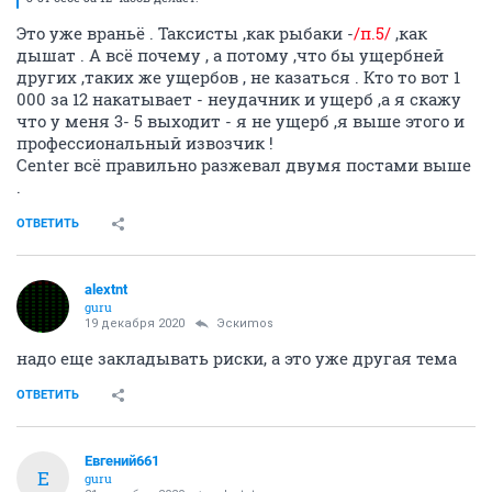
Это уже враньё . Таксисты ,как рыбаки -
/п.5/
,как
дышат . А всё почему , а потому ,что бы ущербней
других ,таких же ущербов , не казаться . Кто то вот 1
000 за 12 накатывает - неудачник и ущерб ,а я скажу
что у меня 3- 5 выходит - я не ущерб ,я выше этого и
профессиональный извозчик !
Center всё правильно разжевал двумя постами выше
.
ОТВЕТИТЬ
alextnt
guru
19 декабря 2020
Эскиmos
надо еще закладывать риски, а это уже другая тема
ОТВЕТИТЬ
Евгений661
Е
guru