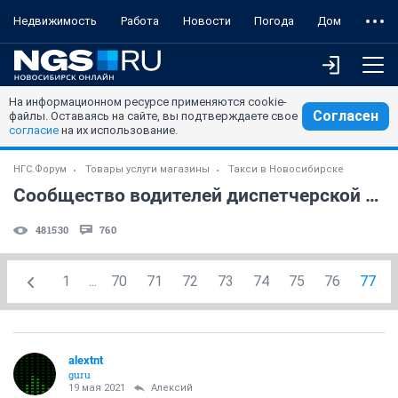
Недвижимость
Работа
Новости
Погода
Дом
На информационном ресурсе применяются cookie-
Согласен
файлы. Оставаясь на сайте, вы подтверждаете свое
согласие
на их использование.
НГС.Форум
Товары услуги магазины
Такси в Новосибирске
Сообщество водителей диспетчерской службы "Лидер" (часть 6)
481530
760
1
...
70
71
72
73
74
75
76
77
alextnt
guru
19 мая 2021
Алексий