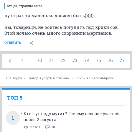
это да, страшно было
ну страх то маленько должен быть))))))
Вы, товарищи, не бойтесь погулять под крики сов,
Этой ночью очень много схоронили мертвецов.
ОТВЕТИТЬ
1
...
70
71
72
73
74
75
76
77
НГС.Форум
Товары услуги магазины
Такси в Новосибирске
ТОП 5
Кто тут воду мутит? Почему нельзя купаться
1
после 2 августа
17 411
28