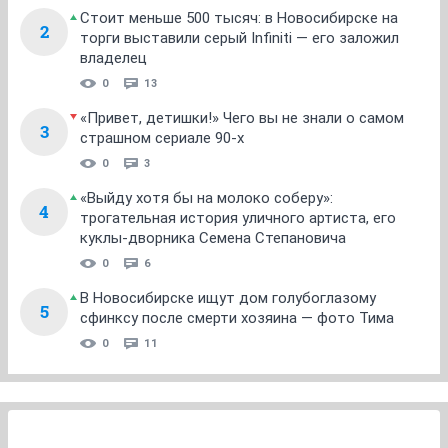
Стоит меньше 500 тысяч: в Новосибирске на
2
торги выставили серый Infiniti — его заложил
владелец
0
13
«Привет, детишки!» Чего вы не знали о самом
3
страшном сериале 90-х
0
3
«Выйду хотя бы на молоко соберу»:
4
трогательная история уличного артиста, его
куклы-дворника Семена Степановича
0
6
В Новосибирске ищут дом голубоглазому
5
сфинксу после смерти хозяина — фото Тима
0
11