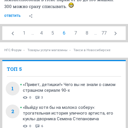
300 можно сразу списывать.
ОТВЕТИТЬ
1
...
4
5
6
7
8
...
77
НГС.Форум
Товары услуги магазины
Такси в Новосибирске
ТОП 5
«Привет, детишки!» Чего вы не знали о самом
1
страшном сериале 90-х
0
3
«Выйду хотя бы на молоко соберу»:
2
трогательная история уличного артиста, его
куклы-дворника Семена Степановича
0
6