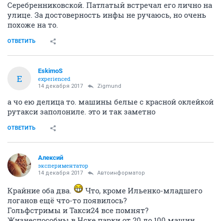
Серебренниковской. Патлатый встречал его лично на
улице. За достоверность инфы не ручаюсь, но очень
похоже на то.
ОТВЕТИТЬ
EskimoS
E
experienced
14 декабря 2017
Zigmund
а чо ею делица то. машины белые с красной оклейкой
рутакси заполониле. это и так заметно
ОТВЕТИТЬ
Алексий
экспериментатор
14 декабря 2017
Автоинформатор
Крайние оба два.
Что, кроме Ильенко-младшего
логанов ещё что-то появилось?
Гольфстримы и Такси24 все помнят?
Жизнеспособны в Нске парки от 20 до 100 машин.