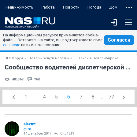
Недвижимость
Работа
Новости
Погода
Дом
На информационном ресурсе применяются cookie-
Согласен
файлы. Оставаясь на сайте, вы подтверждаете свое
согласие
на их использование.
НГС.Форум
Товары услуги магазины
Такси в Новосибирске
Сообщество водителей диспетчерской службы "Лидер" (часть 6)
481567
760
1
...
4
5
6
7
8
...
77
alextnt
guru
14 декабря 2017
Окс1219