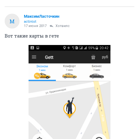
МаксимЛасточкин
М
activist
17 июня 2017
Хотвилс
Вот такие карты в гете