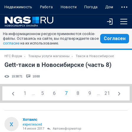
Недвижимость
Работа
Новости
Погода
Дом
На информационном ресурсе применяются cookie-
Согласен
файлы. Оставаясь на сайте, вы подтверждаете свое
согласие
на их использование.
НГС.Форум
Товары услуги магазины
Такси в Новосибирске
Gett-такси в Новосибирске (часть 8)
153871
1000
1
...
5
6
7
8
9
...
21
Хотвилс
Х
experienced
14 июня 2017
Автоинформатор