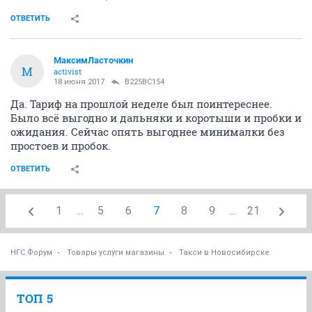
ОТВЕТИТЬ
МаксимЛасточкин
М
activist
18 июня 2017
В225ВС154
Да. Тариф на прошлой неделе был поинтереснее.
Было всё выгодно и дальняки и коротыши и пробки и
ожидания. Сейчас опять выгоднее минималки без
простоев и пробок.
ОТВЕТИТЬ
1
...
5
6
7
8
9
...
21
НГС.Форум
Товары услуги магазины
Такси в Новосибирске
ТОП 5