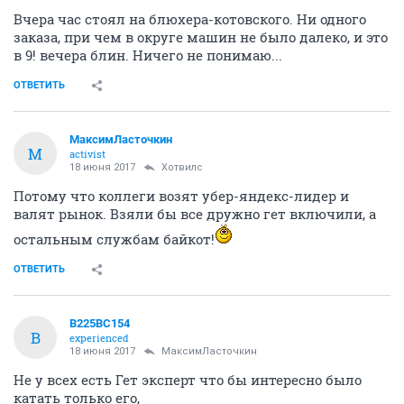
Вчера час стоял на блюхера-котовского. Ни одного
заказа, при чем в округе машин не было далеко, и это
в 9! вечера блин. Ничего не понимаю...
ОТВЕТИТЬ
МаксимЛасточкин
М
activist
18 июня 2017
Хотвилс
Потому что коллеги возят убер-яндекс-лидер и
валят рынок. Взяли бы все дружно гет включили, а
остальным службам байкот!
ОТВЕТИТЬ
В225ВС154
В
experienced
18 июня 2017
МаксимЛасточкин
Не у всех есть Гет эксперт что бы интересно было
катать только его,