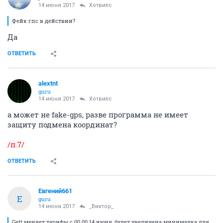
14 июня 2017
Хотвилс
Фейк гпс в действии?
Да
ОТВЕТИТЬ
alextnt
guru
14 июня 2017
Хотвилс
а может не fake-gps, разве программа не имеет
защиту подмена координат?
/п.7/
ОТВЕТИТЬ
Евгений661
Е
guru
14 июня 2017
_Виктор_
Gett меняет тарифы с 00.00 14 июня, будет увеличена минималка для