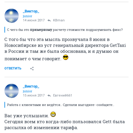
_Виктор_
juniоr
14 июня 2017
KBman
С чего бы это
примерному
расчету стоимости подразумевать фикс?
С того бы что эта мысль прозвучала 8 июня в
Новосибирске из уст генеральный директора GetTaxi
в России и там же была обоснована, и я думаю он
понимает о чем говорит.
ОТВЕТИТЬ
_Виктор_
juniоr
15 июня 2017
Евгений661
Работа с клиентами не ведётся.. Сделали выгоднее- сообщите..
Вас уже услышали.
Сегодня всем кто когда-либо пользовался Gett была
рассылка об изменении тарифа.