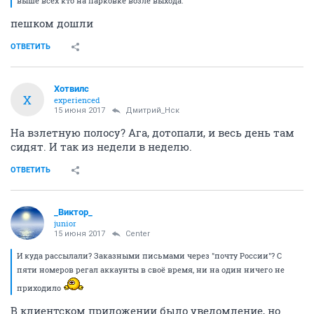
выше всех кто на парковке возле выхода.
пешком дошли
ОТВЕТИТЬ
Хотвилс
Х
experienced
15 июня 2017
Дмитрий_Нск
На взлетную полосу? Ага, дотопали, и весь день там
сидят. И так из недели в неделю.
ОТВЕТИТЬ
_Виктор_
juniоr
15 июня 2017
Center
И куда рассылали? Заказными письмами через "почту России"? С
пяти номеров регал аккаунты в своё время, ни на один ничего не
приходило
В клиентском приложении было уведомление, но