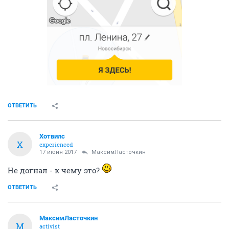
ОТВЕТИТЬ
Хотвилс
Х
experienced
17 июня 2017
МаксимЛасточкин
Не догнал - к чему это?
ОТВЕТИТЬ
МаксимЛасточкин
М
activist