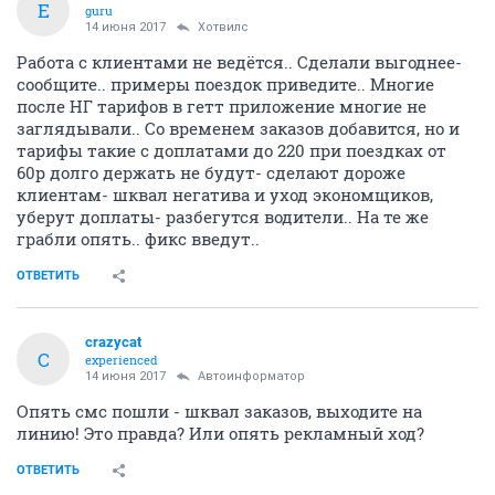
Е
guru
14 июня 2017
Хотвилс
Работа с клиентами не ведётся.. Сделали выгоднее-
сообщите.. примеры поездок приведите.. Многие
после НГ тарифов в гетт приложение многие не
заглядывали.. Со временем заказов добавится, но и
тарифы такие с доплатами до 220 при поездках от
60р долго держать не будут- сделают дороже
клиентам- шквал негатива и уход экономщиков,
уберут доплаты- разбегутся водители.. На те же
грабли опять.. фикс введут..
ОТВЕТИТЬ
crazycat
C
experienced
14 июня 2017
Автоинформатор
Опять смс пошли - шквал заказов, выходите на
линию! Это правда? Или опять рекламный ход?
ОТВЕТИТЬ