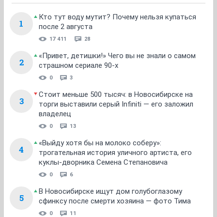
Кто тут воду мутит? Почему нельзя купаться
1
после 2 августа
17 411
28
«Привет, детишки!» Чего вы не знали о самом
2
страшном сериале 90-х
0
3
Стоит меньше 500 тысяч: в Новосибирске на
3
торги выставили серый Infiniti — его заложил
владелец
0
13
«Выйду хотя бы на молоко соберу»:
4
трогательная история уличного артиста, его
куклы-дворника Семена Степановича
0
6
В Новосибирске ищут дом голубоглазому
5
сфинксу после смерти хозяина — фото Тима
0
11