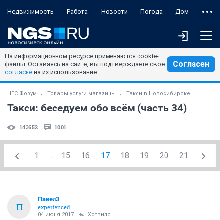
Недвижимость
Работа
Новости
Погода
Дом
На информационном ресурсе применяются cookie-
Согласен
файлы. Оставаясь на сайте, вы подтверждаете свое
согласие
на их использование.
НГС.Форум
Товары услуги магазины
Такси в Новосибирске
Такси: беседуем обо всём (часть 34)
143652
1001
1
...
15
16
17
18
19
20
21
Павел3
П
experienced
04 июня 2017
Хотвилс