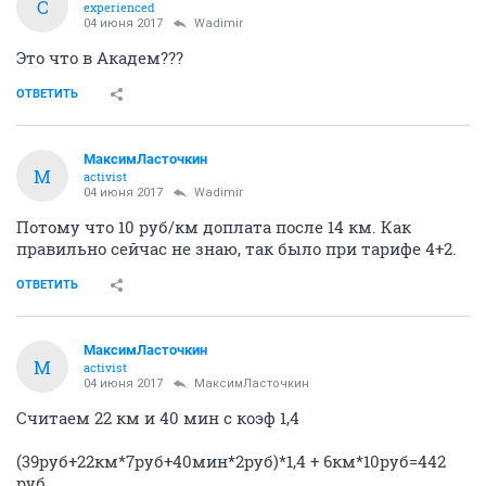
C
experienced
04 июня 2017
Wadimir
Это что в Академ???
ОТВЕТИТЬ
МаксимЛасточкин
М
activist
04 июня 2017
Wadimir
Потому что 10 руб/км доплата после 14 км. Как
правильно сейчас не знаю, так было при тарифе 4+2.
ОТВЕТИТЬ
МаксимЛасточкин
М
activist
04 июня 2017
МаксимЛасточкин
Считаем 22 км и 40 мин с коэф 1,4
(39руб+22км*7руб+40мин*2руб)*1,4 + 6км*10руб=442
руб