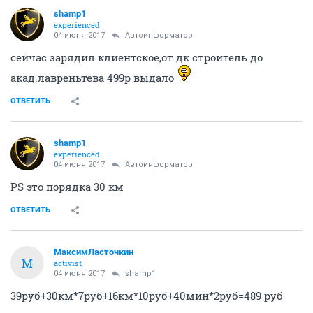
shamp1
experienced
04 июня 2017
Автоинформатор
сейчас зарядил клиентское,от дк строитель до
акад.лавреньтева 499р выдало
ОТВЕТИТЬ
shamp1
experienced
04 июня 2017
Автоинформатор
PS это порядка 30 км
ОТВЕТИТЬ
МаксимЛасточкин
М
activist
04 июня 2017
shamp1
39руб+30км*7руб+16км*10руб+40мин*2руб=489 руб