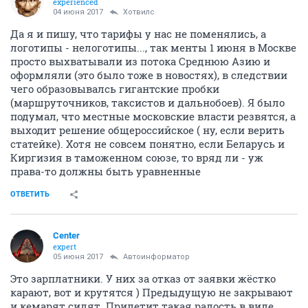
experienced
04 июня 2017
Хотвилс
Да я и пишу, что тарифы у нас не поменялись, а
логотипы - нелоготипы..., так менты 1 июня в Москве
просто выхватывали из потока Среднюю Азию и
оформляли (это было тоже в новостях), в следствии
чего образовывалсь гигантские пробки
(маршруточников, таксистов и дальнобоев). Я было
подумал, что местные московские власти резвятся, а
выходит решение общероссийское ( ну, если верить
статейке). Хотя не совсем понятно, если Беларусь и
Киргизия в таможенном союзе, то вряд ли - уж
права-то должны быть уравненные
ОТВЕТИТЬ
Center
expert
05 июня 2017
Автоинформатор
Это зарплатники. У них за отказ от заявки жёстко
карают, вот и крутятся ) Предыдущую не закрывают
и кемарят сидят. Прилетит такая радость в виде