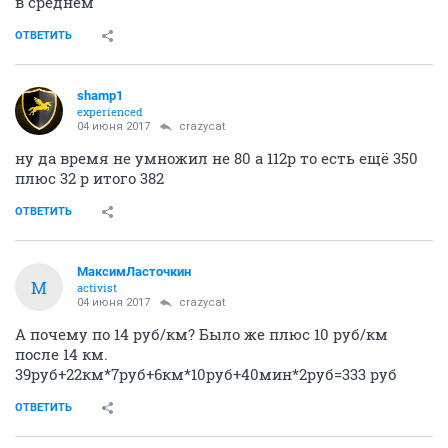
в среднем
ОТВЕТИТЬ
shamp1
experienced
04 июня 2017
crazycat
ну да время не умножил не 80 а 112р то есть ещё 350
плюс 32 р итого 382
ОТВЕТИТЬ
МаксимЛасточкин
М
activist
04 июня 2017
crazycat
А почему по 14 руб/км? Было же плюс 10 руб/км
после 14 км.
39руб+22км*7руб+6км*10руб+40мин*2руб=333 руб
ОТВЕТИТЬ