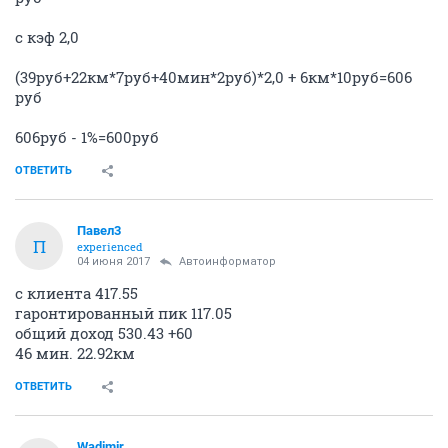
с кэф 2,0
(39руб+22км*7руб+40мин*2руб)*2,0 + 6км*10руб=606
руб
606руб - 1%=600руб
ОТВЕТИТЬ
Павел3
П
experienced
04 июня 2017
Автоинформатор
с клиента 417.55
гаронтированный пик 117.05
общий доход 530.43 +60
46 мин. 22.92км
ОТВЕТИТЬ
Wadimir