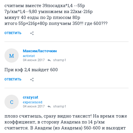
считаем вместе 39посадка*1,4 --55р
7р/км*1,4--9,80 умножаем на 22км-216р
минут 40 езды по 2р плюсом 80р
итого 55р+216р+80р получаем 350!!! где 600???
ОТВЕТИТЬ
МаксимЛасточкин
М
activist
04 июня 2017
shamp1
При кэф 2,4 выйдет 600
ОТВЕТИТЬ
crazycat
C
experienced
04 июня 2017
shamp1
плохо считаешь, сразу видно таксист! На время тоже
коэффициент, в сторону Академа по 14 р/км
считается. В Академ (из Академа) 560-600 и выходит