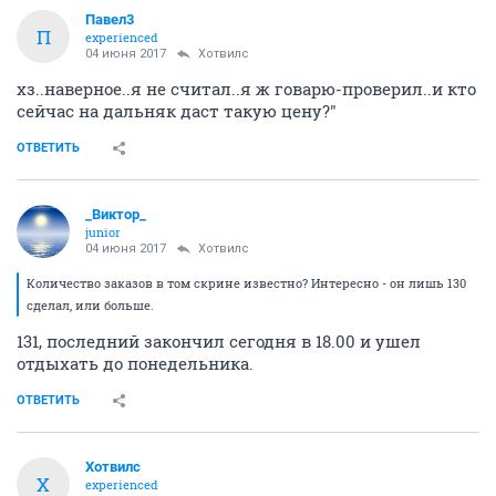
Павел3
П
experienced
04 июня 2017
Хотвилс
хз..наверное..я не считал..я ж говарю-проверил..и кто
сейчас на дальняк даст такую цену?"
ОТВЕТИТЬ
_Виктор_
juniоr
04 июня 2017
Хотвилс
Количество заказов в том скрине известно? Интересно - он лишь 130
сделал, или больше.
131, последний закончил сегодня в 18.00 и ушел
отдыхать до понедельника.
ОТВЕТИТЬ
Хотвилс
Х
experienced