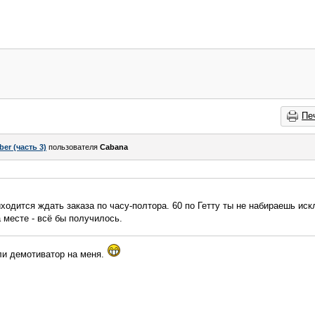
Пе
ber (часть 3)
пользователя
Cabana
иходится ждать заказа по часу-полтора. 60 по Гетту ты не набираешь ис
 месте - всё бы получилось.
ли демотиватор на меня.