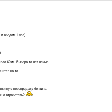
 и обедом 1 час)
0.
оло 60км. Выбора то нет ночью
кнится на то.
зничную перепродажу бензина.
ожно отработать?