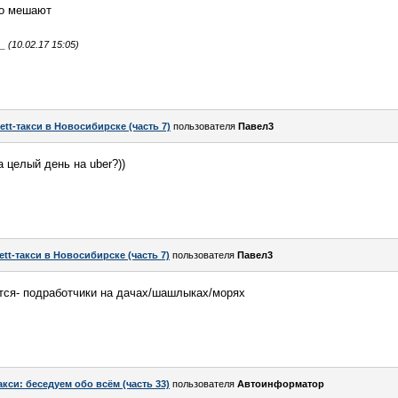
но мешают
(10.02.17 15:05)
ett-такси в Новосибирске (часть 7)
пользователя
Павел3
 целый день на uber?))
ett-такси в Новосибирске (часть 7)
пользователя
Павел3
ется- подработчики на дачах/шашлыках/морях
акси: беседуем обо всём (часть 33)
пользователя
Автоинформатор