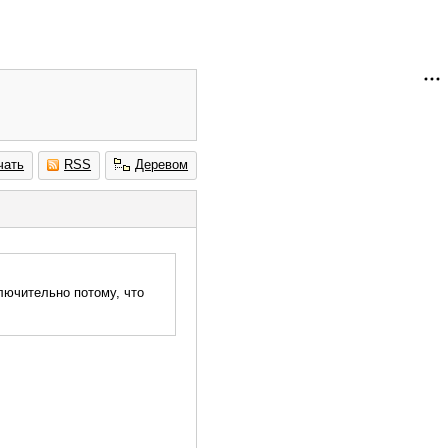
чать
RSS
Деревом
ключительно потому, что