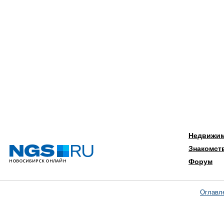
Недвижи
Знакомст
Форум
Оглавл