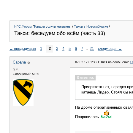
НГС.Форум
/
Товары услуги магазины
/
Такси в Новосибирске
/
Такси: беседуем обо всём (часть 33)
1
2
3
4
5
6
7
..
21
←
предыдущая
следующая
→
Cabana
07.02.17 01:33
Ответ на сообщение
U
guru
Сообщений: 5169
В ответ на:
Приоритета нет, нередко пр
катаешь Лидер. Стоял бы на
На дроме оперативненько свая
Понравилось.