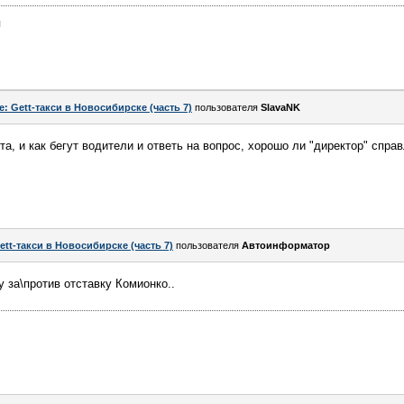
я
e: Gett-такси в Новосибирске (часть 7)
пользователя
SlavaNK
та, и как бегут водители и ответь на вопрос, хорошо ли "директор" спра
ett-такси в Новосибирске (часть 7)
пользователя
Автоинформатор
 за\против отставку Комионко..