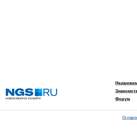
Недвижи
Знакомст
Форум
Оглавл