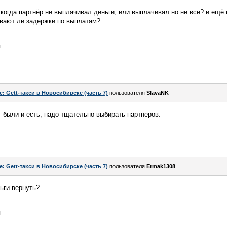
, когда партнёр не выплачивал деньги, или выплачивал но не все? и ещё
ывают ли задержки по выплатам?
я
e: Gett-такси в Новосибирске (часть 7)
пользователя
SlavaNK
 были и есть, надо тщательно выбирать партнеров.
e: Gett-такси в Новосибирске (часть 7)
пользователя
Ermak1308
ьги вернуть?
я