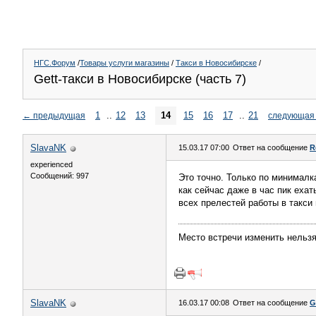
НГС.Форум
/
Товары услуги магазины
/
Такси в Новосибирске
/
Gett-такси в Новосибирске (часть 7)
1
..
12
13
14
15
16
17
..
21
←
предыдущая
следующая
SlavaNK
15.03.17 07:00
Ответ на сообщение
R
experienced
Сообщений: 997
Это точно. Только по минималк
как сейчас даже в час пик еха
всех прелестей работы в такси 
Место встречи изменить нельз
SlavaNK
16.03.17 00:08
Ответ на сообщение
G