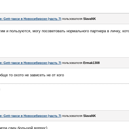
e: Gett-такси в Новосибирске (часть 7)
пользователя
SlavaNK
им и пользуются, могу посоветовать нормального партнера в личку, кот
e: Gett-такси в Новосибирске (часть 7)
пользователя
Ermak1308
бще то охото не зависеть не от кого
я
e: Gett-такси в Новосибирске (часть 7)
пользователя
SlavaNK
 игра свеч большой вопрос)