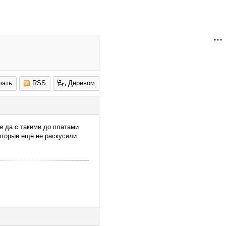
чать
RSS
Деревом
е да с такими до платами
которые ещё не раскусили