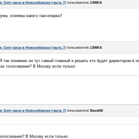
e: Gett-такси в Новосибирске (часть 7)
пользователя
JJMIKA
ума, хозяева какого таксопарка?
e: Gett-такси в Новосибирске (часть 7)
пользователя
JJMIKA
Я так понимаю он тут самый главный и решать кто будет директором в нс
тах голосования? В Москву если только
я
e: Gett-такси в Новосибирске (часть 7)
пользователя
SlavaNK
голосования? В Москву если только