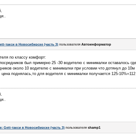
,
и..
ett-такси в Новосибирске (часть 3)
пользователя
Автоинформатор
теля по классу комфорт:
+ посредников был примерно 25 -30 водителю с минималки оставалось где
редников около 10 водителю с минималки при условии что дотянул до 10м
ов цена поднялась,то для водителя с минималки получается 125-10%=112
,
и..
e: Gett-такси в Новосибирске (часть 3)
пользователя
shamp1