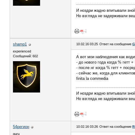
И ноздри жадно впитывали зной
Но взгляда не задерживали вещ
shamp1
10.02.16 03:25
Ответ на сообщение
G
experienced
Сообщений: 602
А вот мои наблюдения как води
- до нового года когда % гетт 
- после нг когда % гетт + пос
- сейчас же, когда для клиент
finita la commedia
И ноздри жадно впитывали зной
Но взгляда не задерживали вещ
54регион
10.02.16 03:26
Ответ на сообщение
R
guru