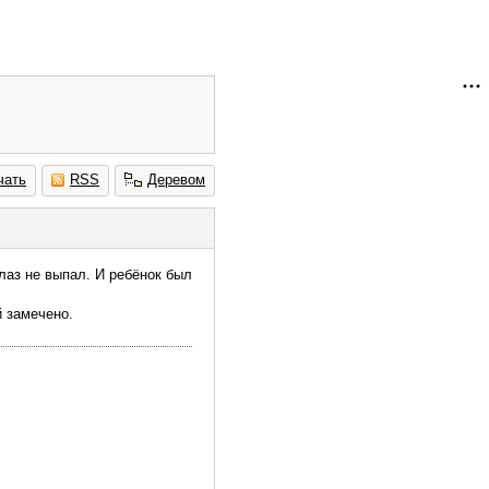
чать
RSS
Деревом
глаз не выпал. И ребёнок был
й замечено.