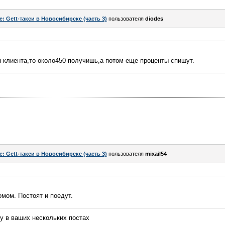
e: Gett-такси в Новосибирске (часть 3)
пользователя
diodes
я клиента,то около450 получишь,а потом еще проценты спишут.
e: Gett-такси в Новосибирске (часть 3)
пользователя
mixail54
омом. Постоят и поедут.
у в ваших нескольких постах