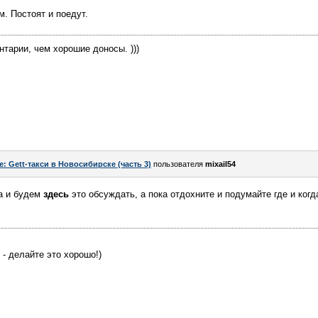
м. Постоят и поедут.
тарии, чем хорошие доносы. )))
e: Gett-такси в Новосибирске (часть 3)
пользователя
mixail54
да и будем
здесь
это обсуждать, а пока отдохните и подумайте где и ког
 - делайте это хорошо!)