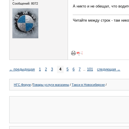
Сообщений: 8072
А никто и не обещал, что води
Читайте междy строк - там нико
1
2
3
4
5
6
7
..
101
←
предыдущая
следующая
→
НГС.Форум
/
Товары услуги магазины
/
Такси в Новосибирске
/