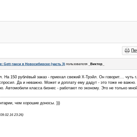
Пе
e: Gett-такси в Новосибирске (часть 3)
пользователя
_Виктор_
. На 150 рублёвый заказ - приехал свежий Х-Трэйл. Он говорит.... чуть 
спросил. Да и неважно. Может и доплату ему дадут - это тоже не важно.
но. Автомобили класса бизнес - работают по эконому. Это не только мно
тарии, чем хорошие доносы. )))
09.02.16 23:26)