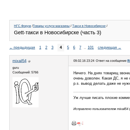
НГС.Форум
/
Товары услуги магазины
/
Такси в Новосибирске
/
Gett-такси в Новосибирске (часть 3)
1
2
3
4
5
6
7
..
101
←
предыдущая
следующая
→
mixail54
09.02.16 23:24
Ответ на сообщение
R
guru
Сообщений: 5766
Ничего. На днях товарищ звонил
очень доволен. Какая ДС, я не 
p.s. вывод делать даже не нуж
Уж лучше писать плохие коммен
Исправлено пользователем mixail54 (