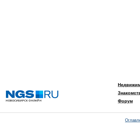
Недвижи
Знакомст
Форум
Оглавл