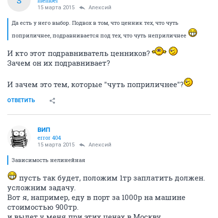
S
member
15 марта 2015
Алексий
Да есть у него выбор. Подвох в том, что ценник тех, что чуть
поприличнее, подравнивается под тех, что чуть неприличнее
И кто этот подравниватель ценников?
Зачем он их подравнивает?
И зачем это тем, которые "чуть поприличнее"?
ОТВЕТИТЬ
ВИП
error 404
15 марта 2015
Алексий
Зависимость нелинейная
пусть так будет, положим 1тр заплатить должен.
усложним задачу.
Вот я, например, еду в порт за 1000р на машине
стоимостью 900тр.
и вылет у меня при этих ценах в Москву.