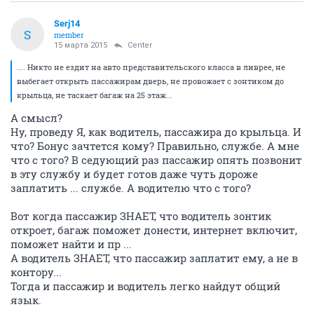
Serj14
S
member
15 марта 2015
Center
.... Никто не ездит на авто представительского класса в ливрее, не
выбегает открыть пассажирам дверь, не провожает с зонтиком до
крыльца, не таскает багаж на 25 этаж...
А смысл?
Ну, проведу Я, как водитель, пассажира до крыльца. И
что? Бонус зачтется кому? Правильно, службе. А мне
что с того? В седующий раз пассажир опять позвонит
в эту службу и будет готов даже чуть дороже
заплатить ... службе. А водителю что с того?
Вот когда пассажир ЗНАЕТ, что водитель зонтик
откроет, багаж поможет донести, интернет включит,
поможет найти и пр ...
А водитель ЗНАЕТ, что пассажир заплатит ему, а не в
контору...
Тогда и пассажир и водитель легко найдут общий
язык.