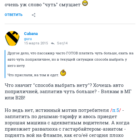
очень уж слово "чуть" смущает
ОТВЕТИТЬ
Cabana
guru
15 марта 2015
Serj14
Другое дело, что пассажир часто ГОТОВ платить чуть больше, ехать на
авто чуть поприличнее, но в текущей ситуации способа выбрать у
него нету.
Что прислали, на том и едет.
Что значит "способа выбрать нету"? Хочешь авто
поприличней, заплатив чуть больше? - Вэлкам в МГ
или В2В!
Но ведь нет, истинный мотив потребителя
/
п.5
/
-
заплатить по дешман-тарифу и авось приедет
хорошая машина с адекватным водителем. А когда
приезжает развалюха с гастарбайтером-азиатом -
поднять вой на Флампе, как его/её сегодня плохо