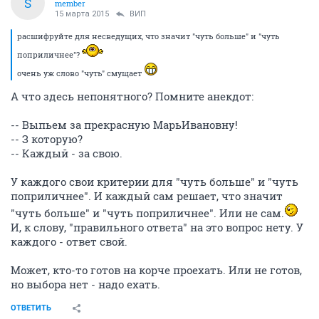
S
member
15 марта 2015
ВИП
расшифруйте для несведущих, что значит "чуть больше" и "чуть
поприличнее"?
очень уж слово "чуть" смущает
А что здесь непонятного? Помните анекдот:
-- Выпьем за прекрасную МарьИвановну!
-- З которую?
-- Каждый - за свою.
У каждого свои критерии для "чуть больше" и "чуть
поприличнее". И каждый сам решает, что значит
"чуть больше" и "чуть поприличнее". Или не сам.
И, к слову, "правильного ответа" на это вопрос нету. У
каждого - ответ свой.
Может, кто-то готов на корче проехать. Или не готов,
но выбора нет - надо ехать.
ОТВЕТИТЬ