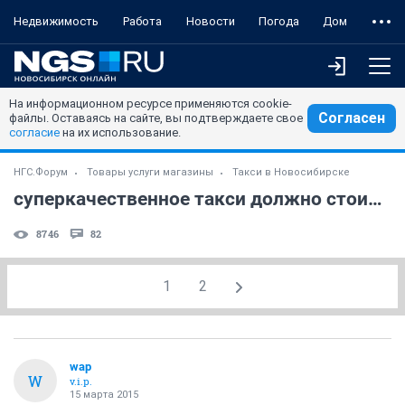
Недвижимость
Работа
Новости
Погода
Дом
На информационном ресурсе применяются cookie-
Согласен
файлы. Оставаясь на сайте, вы подтверждаете свое
согласие
на их использование.
НГС.Форум
Товары услуги магазины
Такси в Новосибирске
суперкачественное такси должно стоить супердорого?
8746
82
1
2
wap
W
v.i.p.
15 марта 2015