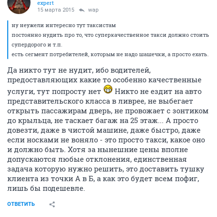
expert
15 марта 2015
wap
ну неужели интересно тут таксистам
постоянно нудить про то, что суперкачественное такси должно стоить
супердорого и т.п.
есть сегмент потребителей, которым не надо шашечки, а просто ехать.
Да никто тут не нудит, ибо водителей,
предоставляющих какие то особенно качественные
услуги, тут попросту нет
Никто не ездит на авто
представительского класса в ливрее, не выбегает
открыть пассажирам дверь, не провожает с зонтиком
до крыльца, не таскает багаж на 25 этаж... А просто
довезти, даже в чистой машине, даже быстро, даже
если носками не воняло - это просто такси, какое оно
и должно быть. Хотя за нынешние цены вполне
допускаются любые отклонения, единственная
задача которую нужно решить, это доставить тушку
клиента из точки А в Б, а как это будет всем пофиг,
лишь бы подешевле.
ОТВЕТИТЬ