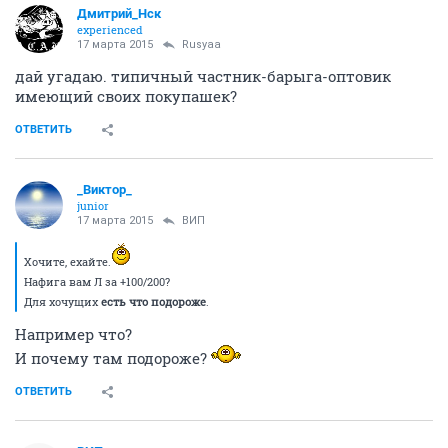
Дмитрий_Нск
experienced
17 марта 2015
Rusyaa
дай угадаю. типичный частник-барыга-оптовик
имеющий своих покупашек?
ОТВЕТИТЬ
_Виктор_
juniоr
17 марта 2015
ВИП
Хочите, ехайте.
Нафига вам Л за +100/200?
Для хочущих
есть что подороже
.
Например что?
И почему там подороже?
ОТВЕТИТЬ