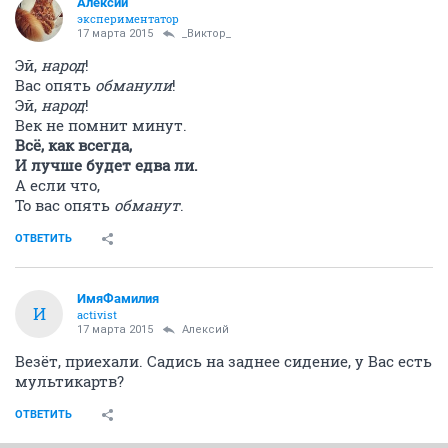
Алексий
экспериментатор
17 марта 2015
_Виктор_
Эй,
народ
!
Вас опять
обманули
!
Эй,
народ
!
Век не помнит минут.
Всё, как всегда,
И лучше будет едва ли.
А если что,
То вас опять
обманут
.
ОТВЕТИТЬ
ИмяФамилия
И
activist
17 марта 2015
Алексий
Везёт, приехали. Садись на заднее сидение, у Вас есть
мультикартв?
ОТВЕТИТЬ