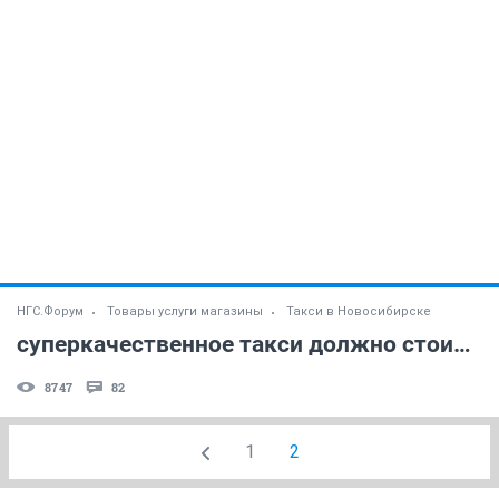
НГС.Форум
Товары услуги магазины
Такси в Новосибирске
суперкачественное такси должно стоить супердорого?
8747
82
1
2