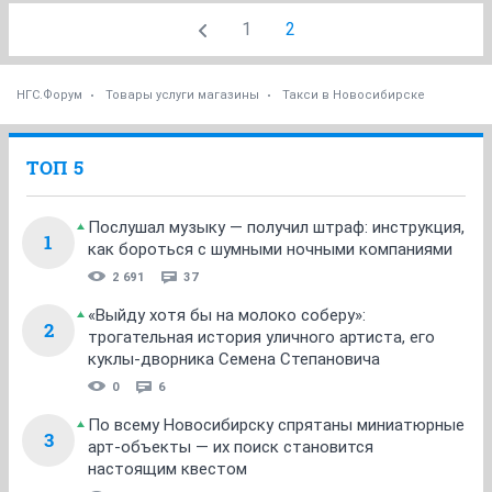
1
2
НГС.Форум
Товары услуги магазины
Такси в Новосибирске
ТОП 5
Послушал музыку — получил штраф: инструкция,
1
как бороться с шумными ночными компаниями
2 691
37
«Выйду хотя бы на молоко соберу»:
2
трогательная история уличного артиста, его
куклы-дворника Семена Степановича
0
6
По всему Новосибирску спрятаны миниатюрные
3
арт-объекты — их поиск становится
настоящим квестом