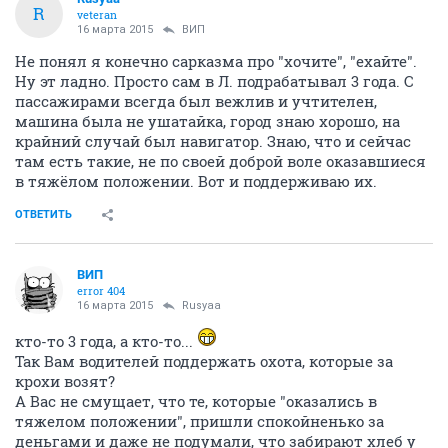
R
veteran
16 марта 2015
ВИП
Не понял я конечно сарказма про "хочите", "ехайте".
Ну эт ладно. Просто сам в Л. подрабатывал 3 года. С
пассажирами всегда был вежлив и учтителен,
машина была не ушатайка, город знаю хорошо, на
крайний случай был навигатор. Знаю, что и сейчас
там есть такие, не по своей доброй воле оказавшиеся
в тяжёлом положении. Вот и поддерживаю их.
ОТВЕТИТЬ
ВИП
error 404
16 марта 2015
Rusyaa
кто-то 3 года, а кто-то...
Так Вам водителей поддержать охота, которые за
крохи возят?
А Вас не смущает, что те, которые "оказались в
тяжелом положении", пришли спокойненько за
деньгами и даже не подумали, что забирают хлеб у