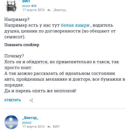
ВИП
error 404
17 марта 2015
_Виктор_
Например?
Например есть у нас тут
белая камри
, водитель
душка, ценник по договоренности (но обещают от
семисот).
Показать спойлер
Почему?
Хоть он и обидится, но применительно к такси, так
просто понт.
А так можно рассказать об идеальном состоянии
авто, пройденных механике и докторе, все бумажки в
порядке.
Да и парень опять же неплохой!
ОТВЕТИТЬ
_Виктор_
juniоr
17 марта 2015
ВИП