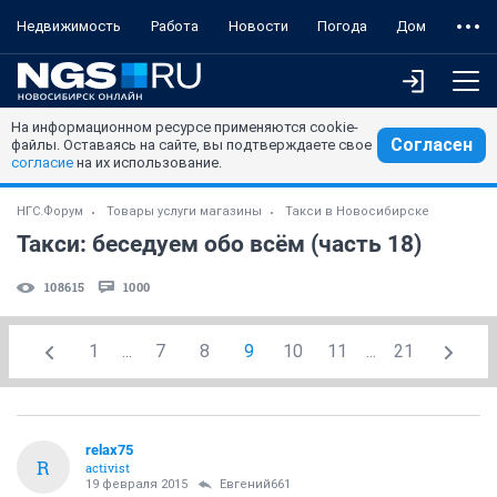
Недвижимость
Работа
Новости
Погода
Дом
На информационном ресурсе применяются cookie-
Согласен
файлы. Оставаясь на сайте, вы подтверждаете свое
согласие
на их использование.
НГС.Форум
Товары услуги магазины
Такси в Новосибирске
Такси: беседуем обо всём (часть 18)
108615
1000
1
...
7
8
9
10
11
...
21
relax75
R
activist
19 февраля 2015
Евгений661