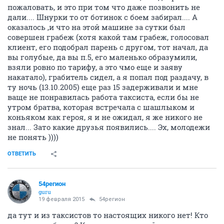
пожаловать, и это при том что даже позвонить не
дали.... Шнурки то от ботинок с боем забирал.... А
оказалось ,и что на этой машине за сутки был
совершен грабеж (хотя какой там грабеж, голосовал
клиент, его подобрал парень с другом, тот начал, да
вы голубые, да вы п.5, его маленько образумили,
взяли ровно по тарифу, а это чмо еще и заяву
накатало), грабитель сидел, а я попал под раздачу, в
ту ночь (13.10.2005) еще раз 15 задерживали и мне
ваще не понравилась работа таксиста, если бы не
утром братва, которая встречала с шашлыком и
коньяком как героя, я и не ожидал, я же никого не
знал... Зато какие друзья появились.... Эх, молодежи
не понять ))))
ОТВЕТИТЬ
54регион
guru
19 февраля 2015
54регион
да тут и из таксистов то настоящих никого нет! Кто