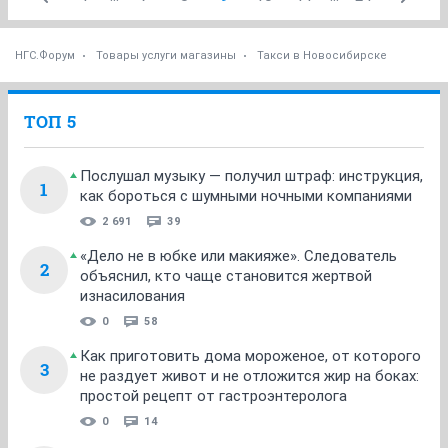
НГС.Форум
Товары услуги магазины
Такси в Новосибирске
ТОП 5
Послушал музыку — получил штраф: инструкция,
1
как бороться с шумными ночными компаниями
2 691
39
«Дело не в юбке или макияже». Следователь
2
объяснил, кто чаще становится жертвой
изнасилования
0
58
Как приготовить дома мороженое, от которого
3
не раздует живот и не отложится жир на боках:
простой рецепт от гастроэнтеролога
0
14