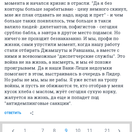
момента и начался кризис в отрасли. "Да я без
конторы больше зарабатываю - цену немного скинул,
мне же план отдавать не надо, народ и прет" - и чем
больше таких появлялось, тем больше в такси
валило людей- дилетантов, пофигистов - сегодня
срублю бабла, а завтра в другое место подамся. Но
ничего не проходит безнаказанно. И мы, профи по
жизни, сами упустили момент, когда нашу работу
стали отбирать Джамшуты и Равшаны, а вместе с
ними и всевозможные "диспетчерские службы". Это
война не на жизнь, а насмерть, и мы её похоже
проигрываем. Да и наши Вани-Леши недоумки
помогают в этом, выстраиваясь в очередь в Лидер.
Но рабы не мы, мы не рабы. Я уже встал на тропу
войны, и пусть не обижаются те, кто отобрав у меня
кусок хлеба с маслом, жуёт сегодня сухую корку,
жалуется на жизнь, да еще и попадет под
"антидемпинговые санкции".
ОТВЕТИТЬ
1
...
7
8
9
10
11
...
21