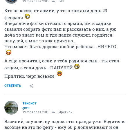
19 февраля 2015
ВИП
Кто не косил от армии, у того каждый день 23
февраля
Вчера доче фотки отвозил с армии, им в садике
сказали собрать фото пап и рассказать о них, а уж
доча то знает кем и где папка служил, гордится
папулей, а мне то как приятно...
Что может быть дороже любви ребенка - НИЧЕГО!
А еще прочитал, если у тебя родился сын - ты стал
отцом, а если дочь - ПАПУЛЕЙ
Приятно, черт возьми
ОТВЕТИТЬ
Таксист
guru
19 февраля 2015
54регион
Василий, слушай, ну надоел ты правда уже. Водителю
вообще на это по фигу - ему 50 р доплачивают и он