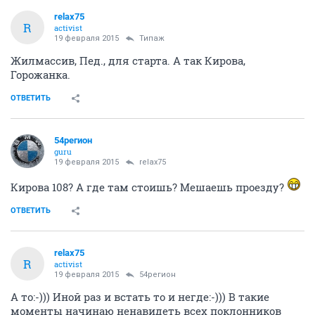
relax75
R
activist
19 февраля 2015
Типаж
Жилмассив, Пед., для старта. А так Кирова,
Горожанка.
ОТВЕТИТЬ
54регион
guru
19 февраля 2015
relax75
Кирова 108? А где там стоишь? Мешаешь проезду?
ОТВЕТИТЬ
relax75
R
activist
19 февраля 2015
54регион
А то:-))) Иной раз и встать то и негде:-))) В такие
моменты начинаю ненавидеть всех поклонников