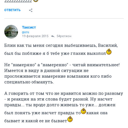
222222222222
ОТВЕТИТЬ
Таксист
guru
19 февраля 2015
54регион
Блин как ты меня сегодня выбешиваешь, Василий,
был бы поближе я б тебе уже глазик выколол
Не "намеряно" а "намеренно" - читай внимательнее!
Имеется в виду в данной ситуации не
прослеживается намерение компании кого либо
специально обмануть.
А говорить от том что не нравится можно по разному
- и реакция на эти слова будет разной. Ну насчет
правды... ты вроде долго живешь то уже... должен
был понять уже насчет правды то
какая она
бывает и какой ее не бывает