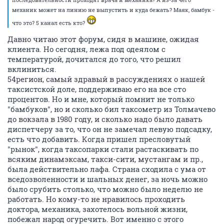
механик может на линию не выпустить и куда бежать? Маяк, бамбук -
что это? 5 канал есть кто?
Давно читаю этот форум, сидя в машине, ожидая
клиента. Но сегодня, лежа под одеялом с
температурой, дочитался до того, что решил
вклиниться.
54регион, самый здравый в рассуждениях о нашей
таксистской доле, поддерживаю его на все сто
процентов. Но и мне, который помнит не только
"бамбуков", но и сколько бил таксометр из Толмачево
до вокзала в 1980 году, и сколько надо было давать
диспетчеру за то, что он не замечал левую подсадку,
есть что добавить. Когда пришел пресловутый
"рынок", когда таксопарки стали растаскивать по
всяким динамэксам, такси-сити, мустангам и пр.,
была действительно лафа. Страна сходила с ума от
вседозволенности и шальных денег, за ночь можно
было срубить столько, что можно было неделю не
работать. Но кому-то не нравилось проходить
доктора, механика, захотелось вольной жизни,
побежал народ огуречить. Вот именно с этого