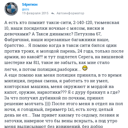
54регион
guru
19 февраля 2015
Автоинформатор
А есть кто помнит такси-сити, 2-140-120, тюменская
10, наши посиделки ночные с мясом, виски и
девочками? А Такси динамэкс? Петухова 67,
Фабричная, наши изрезанные багажники наше,
братство... Я помню когда в такси сити бился один
против троих, я молодой парень, 24 года, только после
армии, но какой!!! и тут подлетел Серега, на вишневой
шестерке км 811, такое не забыть, как мне стало
легче, а потом полиция,разборки...
А еще помню как меня полиция приняла, в то время
милиция, первая смена, я работать то не умел,
конторская машина, меня окружают и мордой на
капот, оружие, наркотики??? Я с дуру брякнул а где?
За что получил дубинкой по почкам, принял
решение молчать )))) После этого меня в отдел на пол
ночи, я голодный, периметр 1х1, есть хочу, целый
день не ел... Там привет какому то седому, лезвия и
заточки, наверное что бы вены вскрыть, а под утро
меня выписывают без извинений, без добро