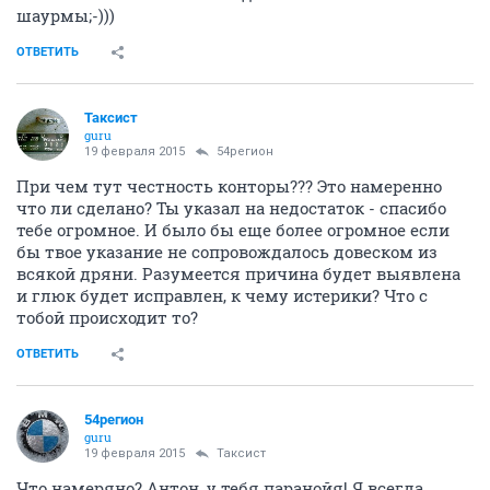
шаурмы;-)))
ОТВЕТИТЬ
Таксист
guru
19 февраля 2015
54регион
При чем тут честность конторы??? Это намеренно
что ли сделано? Ты указал на недостаток - спасибо
тебе огромное. И было бы еще более огромное если
бы твое указание не сопровождалось довеском из
всякой дряни. Разумеется причина будет выявлена
и глюк будет исправлен, к чему истерики? Что с
тобой происходит то?
ОТВЕТИТЬ
54регион
guru
19 февраля 2015
Таксист
Что намеряно? Антон, у тебя паранойя! Я всегда