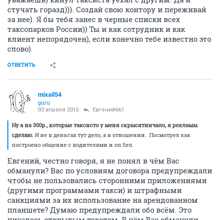
стучать горазд))). Создай свою контору и переживай
за нее). Я бы тебя занес в черные списки всех
таксопарков России)) Ты и как сотрудник и как
клиент непорядочен), если конечно тебе известно это
слово).
ОТВЕТИТЬ
mixail54
guru
03 апреля 2015
Евгений661
Ну а на 300р., которые таксисто у меня скрысятничало, я рекламы
сделаю.
И не в деньгах тут дело, а в отношении.. Посмотрел как
построено общение с водителями и оп.5ел.
Евгений, честно говоря, я не понял в чём Вас
обманули? Вас по условиям договора предупреждали
чтобы не пользовались сторонними приложениями
(другими программами такси) и штрафными
санкциями за их использование на арендованном
планшете? Думаю предупреждали обо всём. Это
писалось открытым текстом. В чём Вас обманули