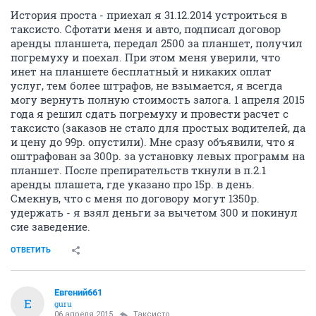
История проста - приехал я 31.12.2014 устроиться в
таксисто. Сфотати меня и авто, подписал договор
аренды планшета, передал 2500 за планшет, получил
погремуху и поехал. При этом меня уверили, что
инет на планшете бесплатный и никаких оплат
услуг, тем более штрафов, не взымается, я всегда
могу вернуть полную стоимость залога. 1 апреля 2015
года я решил сдать погремуху и провести расчет с
таксисто (заказов не стало для простых водителей, да
и цену до 99р. опустили). Мне сразу объявили, что я
оштрафован за 300р. за установку левых программ на
планшет. После препирательств ткнули в п.2.1
аренды плашета, где указано про 15р. в день.
Смекнув, что с меня по договору могут 1350р.
удержать - я взял деньги за вычетом 300 и покинул
сие заведение.
ОТВЕТИТЬ
Евгений661
Е
guru
06 апреля 2015
Таксисто