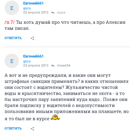
Евгений661
Е
guru
03 апреля 2015
cuco
/п.7/
Ты хоть думай про что читаешь, а про Алексия
там писал.
ОТВЕТИТЬ
Евгений661
Е
guru
03 апреля 2015
mixail54
А вот и не предупреждали, и какие они могут
штрафные санкции применять? в каких отношениях
они состоят с водителем? Жульничество чистой
воды и крысятничество, заниматься не охота - а то
бы настрочил пару заявлений куда надо.. Позже они
брали подписку у водителей о недопустимости
пользования иными приложениями на планшете, но
я то был не в курсе
ОТВЕТИТЬ