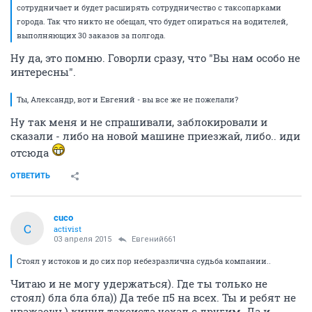
сотрудничает и будет расширять сотрудничество с таксопарками
города. Так что никто не обещал, что будет опираться на водителей,
выполняющих 30 заказов за полгода.
Ну да, это помню. Говорли сразу, что "Вы нам особо не
интересны".
Ты, Александр, вот и Евгений - вы все же не пожелали?
Ну так меня и не спрашивали, заблокировали и
сказали - либо на новой машине приезжай, либо.. иди
отсюда
ОТВЕТИТЬ
cuco
C
activist
03 апреля 2015
Евгений661
Стоял у истоков и до сих пор небезразлична судьба компании..
Читаю и не могу удержаться). Где ты только не
стоял) бла бла бла)) Да тебе п5 на всех. Ты и ребят не
уважаешь) кинул таксиста уехал с другим. Да и