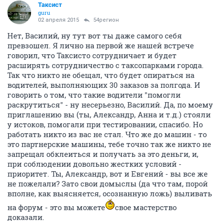
Таксист
guru
02 апреля 2015
54регион
Нет, Василий, ну тут вот ты даже самого себя
превзошел. Я лично на первой же нашей встрече
говорил, что Таксисто сотрудничает и будет
расширять сотрудничество с таксопарками города.
Так что никто не обещал, что будет опираться на
водителей, выполняющих 30 заказов за полгода. И
говорить о том, что такие водители "помогли
раскрутиться" - ну несерьезно, Василий. Да, по моему
приглашению вы (ты, Александр, Анна и т.д.) стояли
у истоков, помогали при тестировании, спасибо. Но
работать никто из вас не стал. Что же до машин - то
это партнерские машины, тебе точно так же никто не
запрещал обклеиться и получать за это деньги, и,
при соблюдении довольно жестких условий -
приоритет. Ты, Александр, вот и Евгений - вы все же
не пожелали? Зато свои домыслы (да что там, порой
вполне, как выясняется, осознанную ложь) выливать
на форум - это вы можете
свое мастерство
доказали.