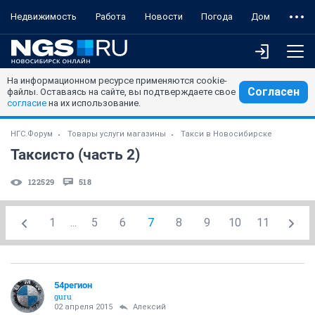
Недвижимость
Работа
Новости
Погода
Дом
На информационном ресурсе применяются cookie-
Согласен
файлы. Оставаясь на сайте, вы подтверждаете свое
согласие
на их использование.
НГС.Форум
Товары услуги магазины
Такси в Новосибирске
Таксисто (часть 2)
122529
518
1
...
5
6
7
8
9
10
11
54регион
guru
02 апреля 2015
Алексий