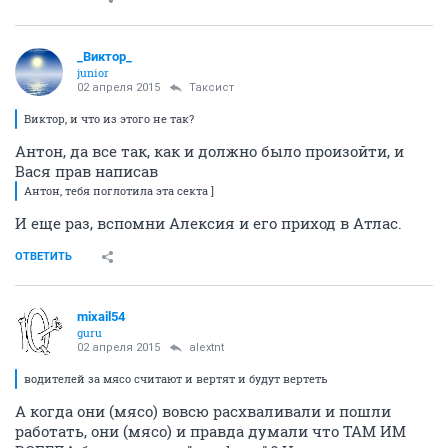
_Виктор_
juniоr
02 апреля 2015
Таксист
Виктор, и что из этого не так?
Антон, да все так, как и должно было произойти, и
Вася прав написав
Антон, тебя поглотила эта секта ]
И еще раз, вспомни Алексия и его приход в Атлас.
ОТВЕТИТЬ
mixail54
guru
02 апреля 2015
alextnt
водителей за мясо считают и вертят и будут вертеть
А когда они (мясо) вовсю расхваливали и пошли
работать, они (мясо) и правда думали что ТАМ ИМ