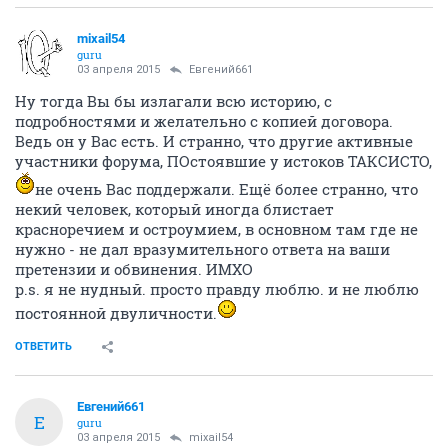
mixail54
guru
03 апреля 2015
Евгений661
Ну тогда Вы бы излагали всю историю, с
подробностями и желательно с копией договора.
Ведь он у Вас есть. И странно, что другие активные
участники форума, ПОстоявшие у истоков ТАКСИСТО,
не очень Вас поддержали. Ещё более странно, что
некий человек, который иногда блистает
красноречием и остроумием, в основном там где не
нужно - не дал вразумительного ответа на ваши
претензии и обвинения. ИМХО
p.s. я не нудный. просто правду люблю. и не люблю
постоянной двуличности.
ОТВЕТИТЬ
Евгений661
Е
guru
03 апреля 2015
mixail54