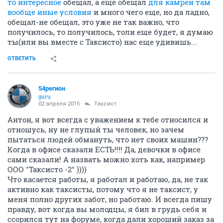
то интересное
обещал, а еще обещал
для камрей там
вообще иные условия
и много чего еще, но да ладно,
обещал-не обещал, это уже не так важно, что
получилось, то получилось, толи еще будет, я думаю
ты(или вы вместе с Таксисто) нас еще удивишь...
ОТВЕТИТЬ
54регион
guru
02 апреля 2015
Таксист
Антон, я вот всегда с уважением к тебе относился и
отношусь, ну не глупый ты человек, но зачем
пытаться людей обмануть, что нет своих машин???
Когда в офисе сказали ЕСТЬ!!!! Да, девочки в офисе
сами сказали! А назвать можно хоть как, например
ООО "Таксисто -2" ))))
Что касается работы, я работал и работаю, да, не так
активно как таксисты, потому что я не таксист, у
меня полно других забот, но работаю. И всегда пишу
правду, вот когда вы молодцы, я бил в грудь себя и
ссорился тут на форуме, когда дали хороший заказ за