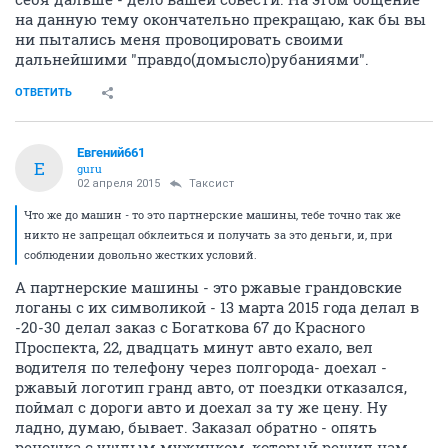
на данную тему окончательно прекращаю, как бы вы
ни пытались меня провоцировать своими
дальнейшими "правдо(домысло)рубаниями".
ОТВЕТИТЬ
Евгений661
Е
guru
02 апреля 2015
Таксист
Что же до машин - то это партнерские машины, тебе точно так же
никто не запрещал обклеиться и получать за это деньги, и, при
соблюдении довольно жестких условий.
А партнерские машины - это ржавые грандовские
логаны с их символикой - 13 марта 2015 года делал в
-20-30 делал заказ с Богаткова 67 до Красного
Проспекта, 22, двадцать минут авто ехало, вел
водителя по телефону через полгорода- доехал -
ржавый логотип гранд авто, от поездки отказался,
поймал с дороги авто и доехал за ту же цену. Ну
ладно, думаю, бывает. Заказал обратно - опять
реношка с ушлым мужичком, который решил нам