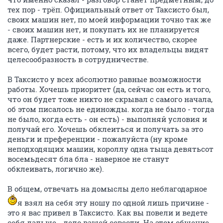
тех пор - трёп. Официальный ответ от Таксисто был,
своих машин нет, по моей информации точно так же
- своих машин нет, и покупать их не планируется
даже. Партнерские - есть и их количество, скорее
всего, будет расти, потому, что их владельцы видят
целесообразность в сотрудничестве.
В Таксисто у всех абсолютно равные возможности
работы. Хочешь приоритет (да, сейчас он есть и того,
что он будет тоже никто не скрывал с самого начала,
об этом писалось не единожды. когда не было - тогда
не было, когда есть - он есть) - выполняй условия и
получай его. Хочешь обклеиться и получать за это
деньги и преференции - пожалуйста (ну кроме
неподходящих машин, короллу одна тыща девятьсот
восемьдесят бла бла - наверное не станут
обклеивать, логично же).
В общем, отвечать на домыслы дело неблагодарное
я взял на себя эту ношу по одной лишь причине -
это я вас привел в Таксисто. Как вы повели и ведете
себя дальше - дело вашей совести. На этом общение