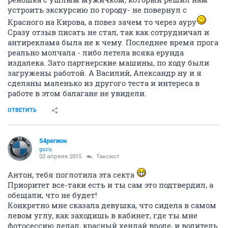
устроить экскурсию по городу- не повернул с
Красного на Кирова, а повез зачем то через ауру
Сразу отзыв писать не стал, так как сотрудничал и
антиреклама была не к чему. Последнее время прога
реально молчала - либо летела всяка ерунда
издалека. Зато партнерские машины, по ходу были
загружены работой. А Василий, Александр ну и я
сделаны маленько из другого теста и интереса в
работе в этом балагане не увидели.
ОТВЕТИТЬ
54регион
guru
02 апреля 2015
Таксист
Антон, тебя поглотила эта секта
Приоритет все-таки есть и ты сам это подтвердил, а
обещали, что не будет!
Конкретно мне сказала девушка, что сидела в самом
левом углу, как заходишь в кабинет, где ты мне
фотосессию делал, красный хендай вроде, и водитель