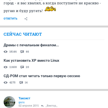
город - я вас хвалил, а когда поступаете не красиво -
ругаю и буду ругать!
ОТВЕТИТЬ
СЕЙЧАС ЧИТАЮТ
Драмы с печальным финалом...
18146
46
Как установить XP вместо Linux
11658
20
СД-РОМ стал читать только первую сессию
4275
14
Таксист
guru
02 апреля 2015
_Виктор_