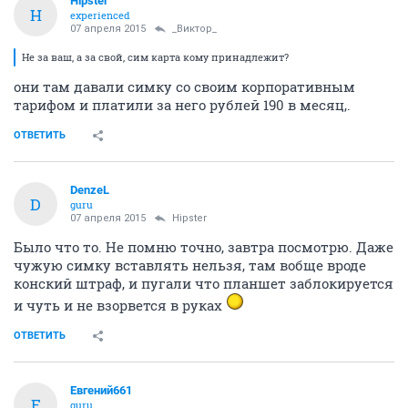
Hipster
H
experienced
07 апреля 2015
_Виктор_
Не за ваш, а за свой, сим карта кому принадлежит?
они там давали симку со своим корпоративным
тарифом и платили за него рублей 190 в месяц,.
ОТВЕТИТЬ
DenzeL
D
guru
07 апреля 2015
Hipster
Было что то. Не помню точно, завтра посмотрю. Даже
чужую симку вставлять нельзя, там вобще вроде
конский штраф, и пугали что планшет заблокируется
и чуть и не взорвется в руках
ОТВЕТИТЬ
Евгений661
Е
guru