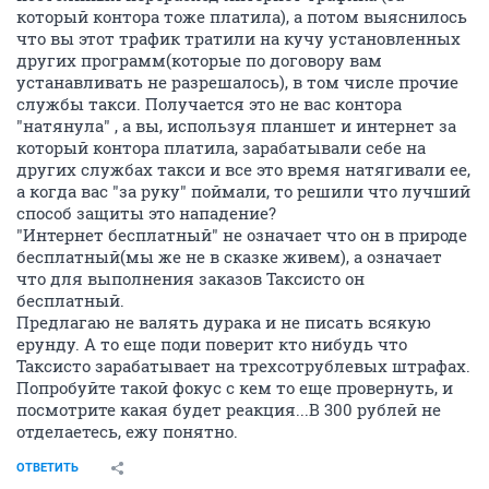
который контора тоже платила), а потом выяснилось
что вы этот трафик тратили на кучу установленных
других программ(которые по договору вам
устанавливать не разрешалось), в том числе прочие
службы такси. Получается это не вас контора
"натянула" , а вы, используя планшет и интернет за
который контора платила, зарабатывали себе на
других службах такси и все это время натягивали ее,
а когда вас "за руку" поймали, то решили что лучший
способ защиты это нападение?
"Интернет бесплатный" не означает что он в природе
бесплатный(мы же не в сказке живем), а означает
что для выполнения заказов Таксисто он
бесплатный.
Предлагаю не валять дурака и не писать всякую
ерунду. А то еще поди поверит кто нибудь что
Таксисто зарабатывает на трехсотрублевых штрафах.
Попробуйте такой фокус с кем то еще провернуть, и
посмотрите какая будет реакция...В 300 рублей не
отделаетесь, ежу понятно.
ОТВЕТИТЬ