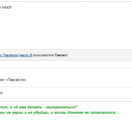
oo much
: Таксисто (часть 2)
пользователя
Таксист
ект «Таксисто»
та
тся, и чё нам делать - застрелиться?
мы не герои и не убийцы, и жизнь длиннее не становится...