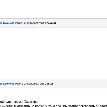
e: Таксисто (часть 2)
пользователя
Алексий
e: Таксисто (часть 2)
пользователя
Center
щё один проект Харакири.
л уместным ответить на шутку Антона про "Вы хотите поговорить об этом