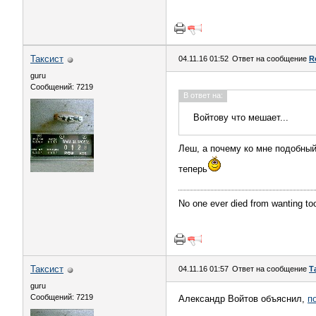
Таксист
04.11.16 01:52
Ответ на сообщение
R
guru
Сообщений: 7219
В ответ на:
Войтову что мешает...
Леш, а почему ко мне подобный
теперь
No one ever died from wanting t
Таксист
04.11.16 01:57
Ответ на сообщение
Т
guru
Сообщений: 7219
Александр Войтов объяснил,
п