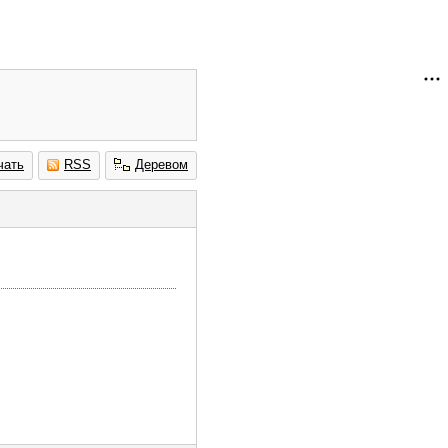
чать
RSS
Деревом