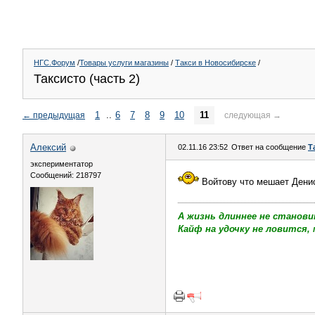
НГС.Форум
/
Товары услуги магазины
/
Такси в Новосибирске
/
Таксисто (часть 2)
1
..
6
7
8
9
10
11
←
предыдущая
следующая
→
Алексий
02.11.16 23:52
Ответ на сообщение
Т
экспериментатор
Сообщений: 218797
Войтову что мешает Дени
А жизнь длиннее не станови
Кайф на удочку не ловится, 