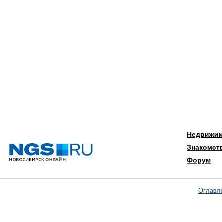
Недвижи
Знакомст
Форум
Оглавл