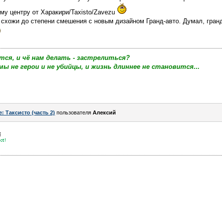
у центру от Харакири/Taxisto/Zavezu
 схожи до степени смешения с новым дизайном Гранд-авто. Думал, гран
тся, и чё нам делать - застрелиться?
мы не герои и не убийцы, и жизнь длиннее не становится...
e: Таксисто (часть 2)
пользователя
Алексий