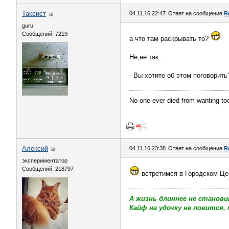
Таксист
04.11.16 22:47
Ответ на сообщение
R
guru
Сообщений: 7219
а что там раскрывать то?
Не,не так..
- Вы хотите об этом поговорить
No one ever died from wanting t
Алексий
04.11.16 23:38
Ответ на сообщение
R
экспериментатор
Сообщений: 218797
встретимся в Городском Ц
А жизнь длиннее не станови
Кайф на удочку не ловится, 