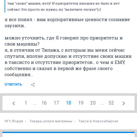
там "своих" машин, нету! И приоритетов никаких не было и нет
сейчас! Это просто не нужно, ну "включите логику"(с)
я все понял - вам корпоративные ценности сознание
заузили..
можно уточнить, где Я говорил про приоритеты и
свои машины?
я, в отличии от Типажа, с которым вы меня сейчас
спутали, вполне допускаю и отсутствие своих машин
в таксисто и отсутствие приоритетов.. о чем я ЕМУ,
собственно и сказал в первой же фразе своего
сообщения..
ОТВЕТИТЬ
1
...
16
17
18
19
20
...
52
НГС.Форум
Товары услуги магазины
Такси в Новосибирске