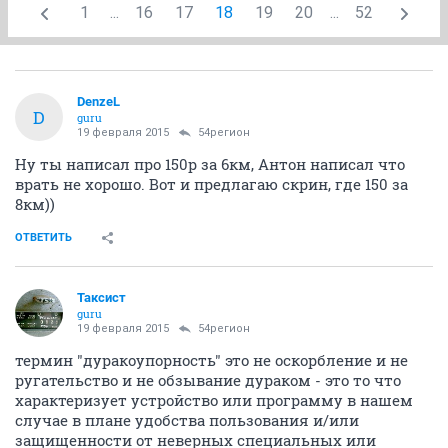
1
...
16
17
18
19
20
...
52
DenzeL
D
guru
19 февраля 2015
54регион
Ну ты написал про 150р за 6км, Антон написал что
врать не хорошо. Вот и предлагаю скрин, где 150 за
8км))
ОТВЕТИТЬ
Таксист
guru
19 февраля 2015
54регион
термин "дуракоупорность" это не оскорбление и не
ругательство и не обзывание дураком - это то что
характеризует устройство или программу в нашем
случае в плане удобства пользования и/или
защищенности от неверных специальных или