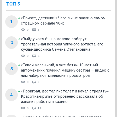
ТОП 5
«Привет, детишки!» Чего вы не знали о самом
1
страшном сериале 90-х
0
3
«Выйду хотя бы на молоко соберу»:
2
трогательная история уличного артиста, его
куклы-дворника Семена Степановича
0
6
«Такой маленький, а уже батя»: 10-летний
3
автомеханик починил машину сестры — видео с
ним набирают миллионы просмотров
0
9
«Проиграл, достал пистолет и начал стрелять».
4
Красотка-крупье откровенно рассказала об
изнанке работы в казино
0
19