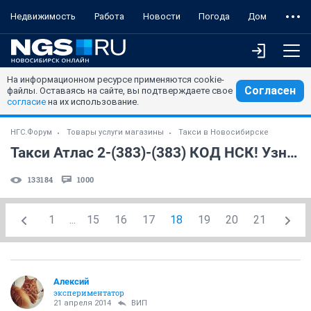
Недвижимость
Работа
Новости
Погода
Дом
На информационном ресурсе применяются cookie-
Согласен
файлы. Оставаясь на сайте, вы подтверждаете свое
согласие
на их использование.
НГС.Форум
Товары услуги магазины
Такси в Новосибирске
Такси Атлас 2-(383)-(383) КОД НСК! Узнайте стоимость ЗАРАНЕЕ!(часть 6)
133184
1000
1
...
15
16
17
18
19
20
21
Алексий
экспериментатор
21 апреля 2014
ВИП