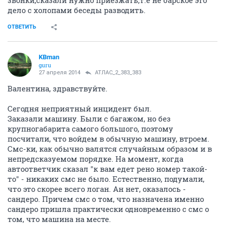
звонки,сказали нужно приезжать,т.е не барское это
дело с холопами беседы разводить.
ОТВЕТИТЬ
KBman
guru
27 апреля 2014
АТЛАС_2_383_383
Валентина, здравствуйте.
Сегодня неприятный инцидент был.
Заказали машину. Были с багажом, но без
крупногабарита самого большого, поэтому
посчитали, что войдем в обычную машину, втроем.
Смс-ки, как обычно валятся случайным образом и в
непредсказуемом порядке. На момент, когда
автоответчик сказал "к вам едет рено номер такой-
то" - никаких смс не было. Естественно, подумали,
что это скорее всего логан. Ан нет, оказалось -
сандеро. Причем смс о том, что назначена именно
сандеро пришла практически одновременно с смс о
том, что машина на месте.