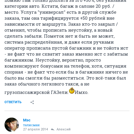
помню там только доплата за 5го +50%, без указания
категории авто. Кстати, багаж в салоне 20 руб. /
место. Услуга "универсал" есть в другой службе
заказа, там она тарифицируется +50 рублей вне
зависимости от маршрута. Заказ кто-то закрыл /
отменил, чтобы прописать неустойку, а новый
сделать забыли. Пометок нет и быть не может,
система распределённая, и даже если ручками
оператор прописала пустой багажник и не тойота ист
- не факт что не схватит заказ именно ист с забитым
багажником. Неустойку, вероятно, просто
компенсируют бонусами на телефон, хотя, ситуация
спорная - не факт что если бы в багажнике ничего не
было вы смогли бы разместиться. Это всё-таки был
заказ обычного легкового такси, а не
грузопассажирской ГАЗели.
Имхо.
ОТВЕТИТЬ
Мэс
талисман
27 апреля 2014
Алексий