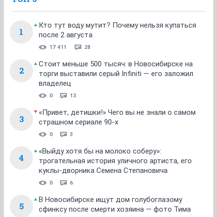
Кто тут воду мутит? Почему нельзя купаться
1
после 2 августа
17 411
28
Стоит меньше 500 тысяч: в Новосибирске на
2
торги выставили серый Infiniti — его заложил
владелец
0
13
«Привет, детишки!» Чего вы не знали о самом
3
страшном сериале 90-х
0
3
«Выйду хотя бы на молоко соберу»:
4
трогательная история уличного артиста, его
куклы-дворника Семена Степановича
0
6
В Новосибирске ищут дом голубоглазому
5
сфинксу после смерти хозяина — фото Тима