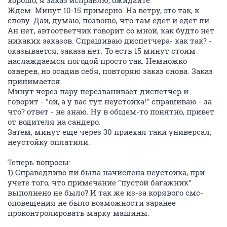
хорошо, я заказ исправлю, ожидайте.
Ждем. Минут 10-15 примерно. На ветру, это так, к
слову. Дай, думаю, позвоню, что там едет и едет ли.
Ан нет, автоответчик говорит со мной, как будто нет
никаких заказов. Спрашиваю диспетчера- как так? -
оказывается, заказа нет. То есть 15 минут стоим
наслаждаемся погодой просто так. Немножко
озверев, но осадив себя, повторяю заказ снова. Заказ
принимается.
Минут через пару перезванивает диспетчер и
говорит - "ой, а у вас тут неустойка!" спрашиваю - за
что? ответ - не знаю. Ну в общем-то понятно, привет
от водителя на сандеро.
Затем, минут еще через 30 приехал таки универсал,
неустойку оплатили.
Теперь вопросы:
1) Справедливо ли была начислена неустойка, при
учете того, что примечание "пустой багажник"
выполнено не было? И так же из-за корявого смс-
оповещения не было возможности заранее
проконтролировать марку машины.