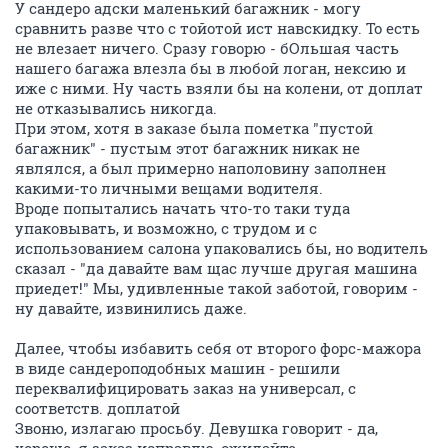
У сандеро адски маленький багажник - могу
сравнить разве что с тойотой ист навскидку. То есть
не влезает ничего. Сразу говорю - бОльшая часть
нашего багажа влезла бы в любой логан, нексию и
иже с ними. Ну часть взяли бы на колени, от доплат
не отказывались никогда.
При этом, хотя в заказе была пометка "пустой
багажник" - пустым этот багажник никак не
являлся, а был примерно наполовину заполнен
какими-то личными вещами водителя.
Вроде попытались начать что-то таки туда
упаковывать, и возможно, с трудом и с
использованием салона упаковались бы, но водитель
сказал - "да давайте вам щас лучше другая машина
приедет!" Мы, удивленные такой заботой, говорим -
ну давайте, извинились даже.
Далее, чтобы избавить себя от второго форс-мажора
в виде сандероподобных машин - решили
переквалифицировать заказ на универсал, с
соответств. доплатой
Звоню, излагаю просьбу. Девушка говорит - да,