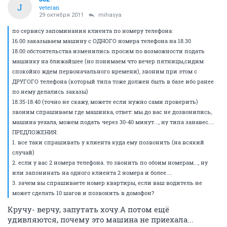
J
veteran
29 октября 2011
mihasya
по сервису запоминания клиента по номеру телефона:
16.00 заказываем машину с ОДНОГО номера телефона на 18.30
18.00 обстоятельства изменились просим по возможности подать
машинку на ближайшее (но понимаем что вечер пятницы,сидим
спокойно ждем первоначального времени), звоним при этом с
ДРУГОГО телефона (который типа тоже должен быть в базе ибо ранее
по нему делались заказы)
18.35-18.40 (точно не скажу, можете если нужно сами проверить)
звоним спрашиваем где машинка, ответ: мы до вас не дозвонились,
машина уехала, можем подать через 30-40 минут..., ну типа занавес....
ПРЕДЛОЖЕНИЯ:
1. все таки спрашивать у клиента куда ему позвонить (на всякий
случай)
2. если у вас 2 номера телефона. то звонить по обоим номерам..., ну
или запонинать на одного клиента 2 номера и более....
3. зачем вы спрашиваете номер квартиры, если ваш водитель не
может сделать 10 шагов и позвонить в домофон?
Кручу- верчу, запутать хочу.А потом ещё
удивляются, почему это машина не приехала...