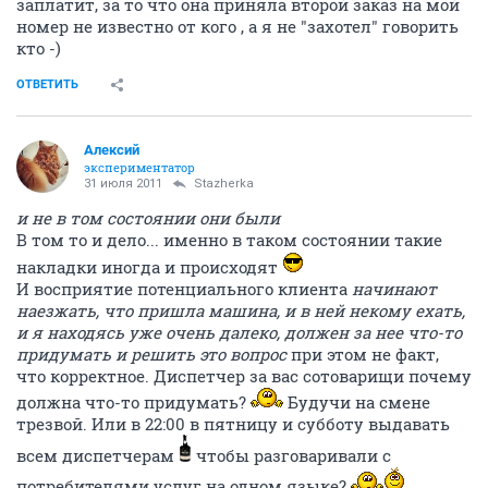
заплатит, за то что она приняла второй заказ на мой
номер не известно от кого , а я не "захотел" говорить
кто -)
ОТВЕТИТЬ
Алексий
экспериментатор
31 июля 2011
Stazherka
и не в том состоянии они были
В том то и дело... именно в таком состоянии такие
накладки иногда и происходят
И восприятие потенциального клиента
начинают
наезжать, что пришла машина, и в ней некому ехать,
и я находясь уже очень далеко, должен за нее что-то
придумать и решить это вопрос
при этом не факт,
что корректное. Диспетчер за вас сотоварищи почему
должна что-то придумать?
Будучи на смене
трезвой. Или в 22:00 в пятницу и субботу выдавать
всем диспетчерам
чтобы разговаривали с
потребителями услуг на одном языке?