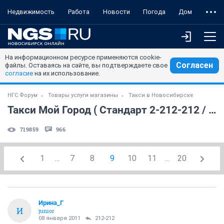
Недвижимость
Работа
Новости
Погода
Дом
На информационном ресурсе применяются cookie-
Согласен
файлы. Оставаясь на сайте, вы подтверждаете свое
согласие
на их использование.
НГС.Форум
Товары услуги магазины
Такси в Новосибирске
Такси Мой Город ( Стандарт 2-212-212 / Комфорт 230-33-33)
719859
966
1
...
7
8
9
10
11
...
20
Ирина_Г
И
junior
08 января 2011
212-212