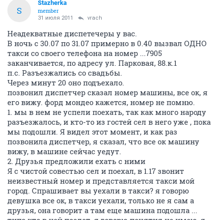
Stazherka
S
member
31 июля 2011
vrach
Неадекватные диспетечеры у вас.
В ночь с 30.07 по 31.07 примерно в 0.40 вызвал ОДНО
такси со своего телефона на номер ...7905
заканчивается, по адресу ул. Парковая, 88.к.1
п.с. Разъезжались со свадьбы.
Через минут 20 оно подъехало.
позвонил диспетчер сказал номер машины, все ок, я
его вижу. форд мондео кажется, номер не помню.
1. мы в нем не успели поехать, так как много народу
разъезжалось, и кто-то из гостей сел в него уже , пока
мы подошли. Я видел этот момент, и как раз
позвонила диспетчер, я сказал, что все ок машину
вижу, в машине сейчас уедут.
2. Друзья предложили ехать с ними
Я с чистой совестью сел и поехал, в 1.17 звонит
неизвестный номер и представляется такси мой
город. Спрашивает вы уехали в такси? я говорю
девушка все ок, в такси уехали, только не я сам а
друзья, она говорит а там еще машина подошла ...