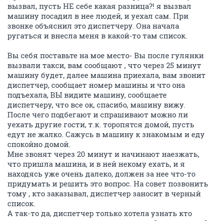
вызвал, пусть НЕ себе какая разница?! я вызвал
машину посадил в нее людей, и уехал сам. При
звонке объяснил это диспетчеру. Она начала
ругаться и внесла меня в какой-то там список.
Вы себя поставьте на мое место- Вы после гулянки
вызвали такси, вам сообщают , что через 25 минут
машину будет, далее машина приехала, вам звонит
диспетчер, сообщает номер машины и что она
подъехала, ВЫ видите машину, сообщаете
диспетчеру, что все ок, спасибо, машину вижу.
После чего подбегают и спрашивают можно ли
уехать другие гости, т.к. торопятся домой, пусть
едут не жалко. Сажусь в машину к знакомым и еду
спокойно домой.
Мне звонят через 20 минут и начинают наезжать,
что пришла машина, и в ней некому ехать, и я
находясь уже очень далеко, должен за нее что-то
придумать и решить это вопрос. На совет позвонить
тому , кто заказывал, диспетчер заносит в черный
список.
А так-то да, диспетчер только хотела узнать кто