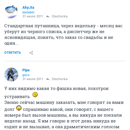
AkyJIa
member
31 июля 2011
Stazherka
Стандартная путанница, через недельку - месяц вас
уберут из черного списка, а диспетчер же не
ясновидящая, понять, что заказ со свадьбы и не
один...
ОТВЕТИТЬ
Pipe
guru
31 июля 2011
Stazherka
У них видимо какая то фишка новая, лохотрон
устраивать
Звоню сейчас машину заказать, мне говорят за вами
долг
спрашиваю какой, они говорят, с вашего
номера был вызов машины, а вы никуда не поехали
неделю назад. Я им говорю в этот день никуда не
ездил и не вызывал, а она драматическим голосом