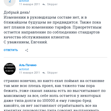
2
activist
11 января 2011
Skipper
Добрый день!
Изменении в руководящем составе нет, и в
ближайшем будущем не предвидится. Также пока
нет планов по изменению тарифов. Приорететным
остается направление по соблюдению стандартов
качества обслуживания клиентов.
С уважением, Евгений.
ОТВЕТИТЬ
Аль Пачино
activist
11 января 2011
Skipper
странно конечно, но както ехал поймал на остановке
так мне всю плешь проел, как тяжело там пора
бежать ,тоже сказал заказы есть но высчитывают по
максимому за все, себе ноль остается у некоторых
даже типа долги по 100000.я ему говорю бред
какойто, он нет заставляют отрабатывать все на
кредитах руководство типа говорит выплачивать