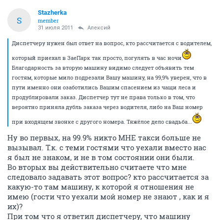
Stazherka
S
member
31 июля 2011
Алексий
Диспетчеру нужен был ответ на вопрос, кто рассчитается с водителем,
который приехал в ЗаеПарк так просто, погулять в час ночи
Благодарность за вторую машину видимо следует объявить тем
гостям, которые мило подрезали Вашу машину, на 99,9% уверен, что в
пути именно они озаботились Вашим спасением из чащи леса и
продублировали заказ. Диспетчер тут не права только в том, что
вероятно приняла дубль заказа через водителя, либо на Ваш номер
при входящем звонке с другого номера. Тяжёлое дело свадьба...
Ну во первых, на 99.9% никто МНЕ такси больше не
вызывал. Т.к. с теми гостями что уехали вместо нас
я был не знаком, и не в том состоянии они были.
Во вторых вы действительно считаете что мне
следовало задавать этот вопрос? кто рассчитается за
какую-то там машину, к которой я отношения не
имею (гости что уехали мой номер не знают , как и я
их)?
При том что я ответил диспетчеру, что машину