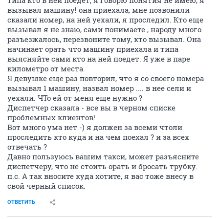
типа кто в ней поедет, я говорю понятия не имею, я
вызывал машину! она приехала, мне позвонили
сказали номер, на ней уехали, я проследил. Кто еще
вызывал я не знаю, сами понимаете , народу много
разъезжалось, перезвоните тому, кто вызывал. Она
начинает орать что машину приехала и типа
выясняйте сами кто на ней поедет. Я уже в паре
километро от места.
Я девушке еще раз повторил, что я со своего номера
вызывал 1 машину, назвал номер .... в нее сели и
уехали. ЧТо ей от меня еще нужно ?
Диспетчер сказала - все вы в черном списке
проблемных клиентов!
Вот много ума нет -) я должен за всеми чтоли
проследить кто куда и на чем поехал ? и за всех
отвечать ?
Давно пользуюсь вашим такси, может разъясните
диспетчеру, что не стоить орать и бросать трубку.
п.с. А так вносите куда хотите, я вас тоже внесу в
свой черный список.
ОТВЕТИТЬ