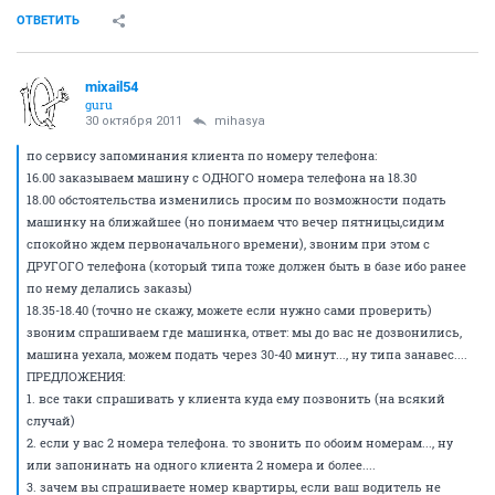
ОТВЕТИТЬ
mixail54
guru
30 октября 2011
mihasya
по сервису запоминания клиента по номеру телефона:
16.00 заказываем машину с ОДНОГО номера телефона на 18.30
18.00 обстоятельства изменились просим по возможности подать
машинку на ближайшее (но понимаем что вечер пятницы,сидим
спокойно ждем первоначального времени), звоним при этом с
ДРУГОГО телефона (который типа тоже должен быть в базе ибо ранее
по нему делались заказы)
18.35-18.40 (точно не скажу, можете если нужно сами проверить)
звоним спрашиваем где машинка, ответ: мы до вас не дозвонились,
машина уехала, можем подать через 30-40 минут..., ну типа занавес....
ПРЕДЛОЖЕНИЯ:
1. все таки спрашивать у клиента куда ему позвонить (на всякий
случай)
2. если у вас 2 номера телефона. то звонить по обоим номерам..., ну
или запонинать на одного клиента 2 номера и более....
3. зачем вы спрашиваете номер квартиры, если ваш водитель не