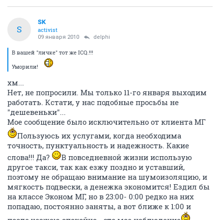
SK
S
activist
09 января 2010
delphi
В вашей "личке" тот же ICQ.!!!
Уморили!
хм...
Нет, не попросили. Мы только 11-го января выходим
работать. Кстати, у нас подобные просьбы не
"дешевеньки"...
Мое сообщение было исключительно от клиента МГ
Пользуюсь их услугами, когда необходима
точность, пунктуальность и надежность. Какие
слова!!! Да?
В повседневной жизни использую
другое такси, так как езжу поздно и уставший,
поэтому не обращаю внимание на шумоизоляцию, и
мягкость подвески, а денежка экономится! Ездил бы
на классе Эконом МГ, но в 23:00- 0:00 редко на них
попадаю, постоянно заняты, а вот ближе к 1:00 и
после уезжаю спокойно - это мое наблюдение