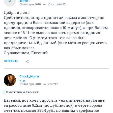
2
activist
09 января 2010
Дмитрий495
Добрый день!
Действительно, при принятии заказа диспетчер не
предупредила Вас о возможной задержке (как
правило, оговаривается около 10 минут), а при Вашем
звонке в 18-11 не смогла назвать время ожидания
автомобиля. С учетом того, что заказ был
предварительный, данный факт можно расценивать
как срыв заказа.
С уважением, Евгений.
ОТВЕТИТЬ
Chuck_Norris
v.i.p.
09 января 2010
212-212
С уважением, Евгений.
Евгений, вот хочу спросить - ехали вчера на Логане,
за расстояние 9,2км (по дубль-гису) в черте города
счетчик показал 296,4руб., по вашим тарифам не