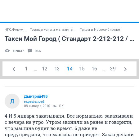
НГС.Форум
Товары услуги магазины
Такси в Новосибирске
Такси Мой Город ( Стандарт 2-212-212 / Комфорт 230-33-33)
719837
966
1
...
12
13
14
15
16
...
39
Дмитрий495
Д
experienced
08 января 2010
SK
4 И 5 января заказывали. Все нормально, заказывали
с вечера на утро. Утром звонили за ранее и говорили,
что машина будет во время. 6 даже не
предупридили, что машина не приедет. Заказ делали