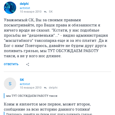
delphi
activist
10 января 2010
SK
Уважаемый СК, Вы за своими правами
посматривайте, про Ваши права и обязанности я
ничего вроде не сказал. "Кстати, у нас подобные
просьбы не "дешевеньки"..." - видно администрация
"масштабного" таксопарка еще и за это платит. Да и
Бог с ним! Повторюсь, давайте не будем друг друга
поливать грязью, мы ТУТ ОБСУЖДАЕМ РАБОТУ
такси, а не у кого нос длинее.
ОТВЕТИТЬ
SK
S
activist
10 января 2010
delphi
мы ТУТ ОБСУЖДАЕМ РАБОТУ такси
Коим и является мое первое, может второе,
сообщение за всю историю данного топика!
Повторюсь, давайте не будем друг друга поливать грязью