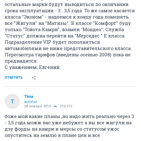
остальные марки будут выводиться по окончании
срока эксплуатации - 3...3,5 года. То же самое касается
класса "Эконом" - надеемся к концу года поменять
все "Жигули" на "Матизы". В классе "Комфорт" буду
только "Тойота Камри", взамен "Мондео". Служба
"Статус" должна перейти на "Мерседес " Е класса.
Подразделение VIP будет пополняться
автомобилями не ниже представительского класса.
Пересмотра тарифов (введены осенью 2008) пока не
предвидится.
С уважением, Евгений.
ОТВЕТИТЬ
Tima
T
activist
08 января 2010
212-212
боже мой какие планы ,но надо жить реально через 3
- 3,5 года можж вас уже небужет а вы все жигули на
дэу форды на камри и мерсы со статусом ужос
опуститесь на землю в плане цен и все