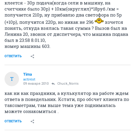
клеется - 30р подача(когда сели в машину, на
счетчике было 30р) + 10км(округлил)*18руб./км =
получается 210р, ну прибавлю два светофора по 5р
(+10р), получится 220р, но никак не 296
хочется
понять, откуда взялась такая сумма ? Вызов был на
Ленина 20, звонок от диспетчера, что машина подана
был в 23:58 8.01.10,
номер машины 603.
ОТВЕТИТЬ
Tima
T
activist
09 января 2010
Chuck_Norris
как ни как праздники, а кулькулятор на работе ждем
ответа в понедельник. Кстати, про обсчет клиента по
таксометрам, там выше тема уже поднималась
можете ознакомиться .
ОТВЕТИТЬ