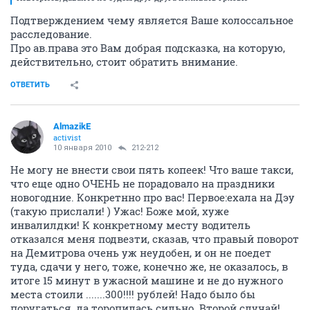
Подтверждением чему является Ваше колоссальное
расследование.
Про ав.права это Вам добрая подсказка, на которую,
действительно, стоит обратить внимание.
ОТВЕТИТЬ
AlmazikE
activist
10 января 2010
212-212
Не могу не внести свои пять копеек! Что ваше такси,
что еще одно ОЧЕНЬ не порадовало на праздники
новогодние. Конкретнно про вас! Первое:ехала на Дэу
(такую прислали! ) Ужас! Боже мой, хуже
инвалилдки! К конкретному месту водитель
отказался меня подвезти, сказав, что правый поворот
на Демитрова очень уж неудобен, и он не поедет
туда, сдачи у него, тоже, конечно же, не оказалось, в
итоге 15 минут в ужасной машине и не до нужного
места стоили .......300!!!! рублей! Надо было бы
поругаться, да торопилась сильно. Второй случай!