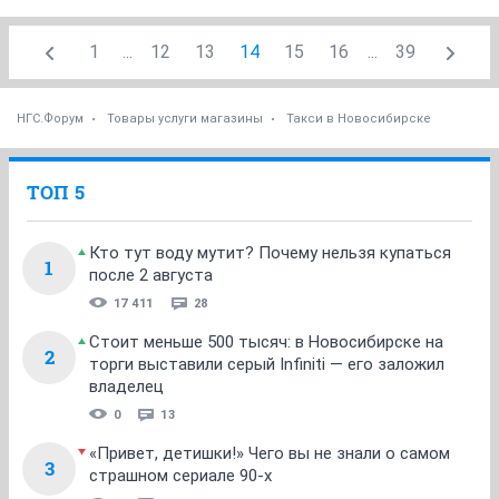
1
...
12
13
14
15
16
...
39
НГС.Форум
Товары услуги магазины
Такси в Новосибирске
ТОП 5
Кто тут воду мутит? Почему нельзя купаться
1
после 2 августа
17 411
28
Стоит меньше 500 тысяч: в Новосибирске на
2
торги выставили серый Infiniti — его заложил
владелец
0
13
«Привет, детишки!» Чего вы не знали о самом
3
страшном сериале 90-х