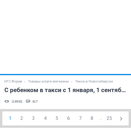
НГС.Форум
Товары услуги магазины
Такси в Новосибирске
С ребенком в такси с 1 января, 1 сентября и т.д.? (ПДД, дети и такси)
118902
617
1
2
3
4
5
6
7
8
...
25