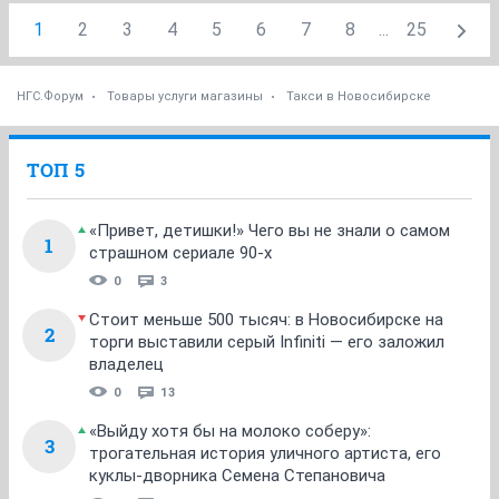
1
2
3
4
5
6
7
8
...
25
НГС.Форум
Товары услуги магазины
Такси в Новосибирске
ТОП 5
«Привет, детишки!» Чего вы не знали о самом
1
страшном сериале 90-х
0
3
Стоит меньше 500 тысяч: в Новосибирске на
2
торги выставили серый Infiniti — его заложил
владелец
0
13
«Выйду хотя бы на молоко соберу»:
3
трогательная история уличного артиста, его
куклы-дворника Семена Степановича