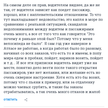
На самом деле он прав, водителям виднее, да же не
так, от водителя зависит как поедет пассажир,
хорошо, или с наплевательским отношением. То что
тут выкладывают недовольство, это капля в море по
сравнению с реальной ситуацией, скандалов
недопонимания между водитем и пассажирами
очень много, а все от того что как говорится "Это
почему я раньше злой был? Потому что у меня
велосипеда не было". Я сам год уже наверное в
Атласе не работаю, а когда работал было по разному,
начинал со всех заказов, что есть то и имеем, в попу
мира едем в пробках, пойдет, нариков возить, пойдет
и т.д... И все эти приписки водитель видит уже на
месте, понятно дело везти после такого открытия
пассажиров, уже нет желания, или желание есть но
очень скверное настроение. Хотя есть кто бы возил,
потому что с пьяни к примеру, или за отдаленку
можно чаевых срубить, и такие бы заказы
отрабатывались, а так очень много отказов и жалоб
ОТВЕТИТЬ