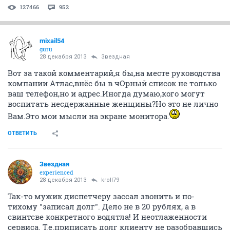
127466
952
mixail54
guru
28 декабря 2013
Звездная
Вот за такой комментарий,я бы,на месте руководства
компании Атлас,внёс бы в чОрный список не только
ваш телефон,но и адрес.Иногда думаю,кого могут
воспитать несдержанные женщины?Но это не лично
Вам.Это мои мысли на экране монитора.
ОТВЕТИТЬ
Звездная
experienced
28 декабря 2013
kroll79
Так-то мужик диспетчеру зассал звонить и по-
тихому "записал долг". Дело не в 20 рублях, а в
свинтсве конкретного водятла! И неотлаженности
сервиса. Т.е.приписать долг клиенту не разобравшись