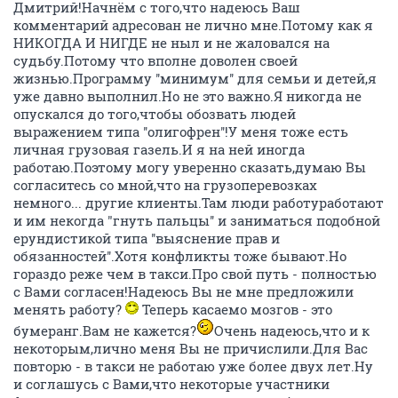
Дмитрий!Начнём с того,что надеюсь Ваш
комментарий адресован не лично мне.Потому как я
НИКОГДА И НИГДЕ не ныл и не жаловался на
судьбу.Потому что вполне доволен своей
жизнью.Программу ''минимум'' для семьи и детей,я
уже давно выполнил.Но не это важно.Я никогда не
опускался до того,чтобы обозвать людей
выражением типа ''олигофрен''!У меня тоже есть
личная грузовая газель.И я на ней иногда
работаю.Поэтому могу уверенно сказать,думаю Вы
согласитесь со мной,что на грузоперевозках
немного... другие клиенты.Там люди работуработают
и им некогда "гнуть пальцы'' и заниматься подобной
ерундистикой типа ''выяснение прав и
обязанностей''.Хотя конфликты тоже бывают.Но
гораздо реже чем в такси.Про свой путь - полностью
с Вами согласен!Надеюсь Вы не мне предложили
менять работу?
Теперь касаемо мозгов - это
бумеранг.Вам не кажется?
Очень надеюсь,что и к
некоторым,лично меня Вы не причислили.Для Вас
повторю - в такси не работаю уже более двух лет.Ну
и соглашусь с Вами,что некоторые участники