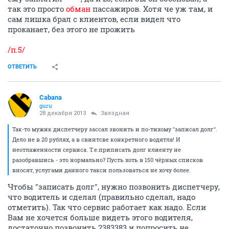
так это просто
обман
пассажиров. Хотя че уж там, и
сам лишка брал с клиентов, если видел что
проканает, без этого не прожить
/п.5/
ОТВЕТИТЬ
Cabana
guru
28 декабря 2013
Звездная
Так-то мужик диспетчеру зассал звонить и по-тихому "записал долг".
Дело не в 20 рублях, а в свинтсве конкретного водятла! И
неотлаженности сервиса. Т.е.приписать долг клиенту не
разобравшись - это нормально? Пусть хоть в 150 чёрных списков
вносят, услугами данного такси пользоваться не хочу более.
Чтобы "записать долг", нужно позвонить диспетчеру,
что водитель и сделал (правильно сделал, надо
отметить). Так что сервис работает как надо. Если
Вам не хочется больше видеть этого водителя,
достаточно позвонить 2383383 и попросить не