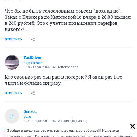
Что бы не быть голословным совсем "докладаю":
Заказ с Блюхера до Хилокской 1б вчера в 20,00 вышел
в 240 рублей. Это с учетом повышения тарифов.
Какого?!...
ОТВЕТИТЬ
TaxiDriver
experienced
03 января 2014
tottentanzen
Кто сколько раз сыграл в лотерею? Я один раз 1-го
числа и больше ни разу.
ОТВЕТИТЬ
DenzeL
D
guru
04 января 2014
Автоинформатор
Вообще в шоке как эта конторка до сих пор работает!!! Как такси
полное гавно!!! Если раньше еще как-то можно было ездить, то сегодня