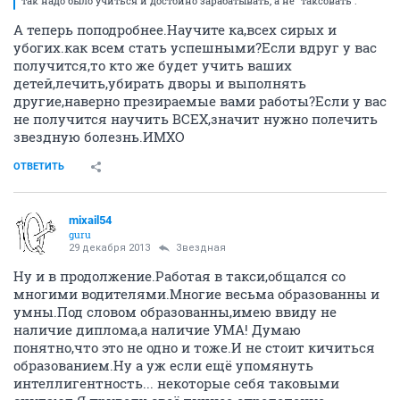
так надо было учиться и достойно зарабатывать, а не "таксовать".
А теперь поподробнее.Научите ка,всех сирых и
убогих.как всем стать успешными?Если вдруг у вас
получится,то кто же будет учить ваших
детей,лечить,убирать дворы и выполнять
другие,наверно презираемые вами работы?Если у вас
не получится научить ВСЕХ,значит нужно полечить
звездную болезнь.ИМХО
ОТВЕТИТЬ
mixail54
guru
29 декабря 2013
Звездная
Ну и в продолжение.Работая в такси,общался со
многими водителями.Многие весьма образованны и
умны.Под словом образованны,имею ввиду не
наличие диплома,а наличие УМА! Думаю
понятно,что это не одно и тоже.И не стоит кичиться
образованием.Ну а уж если ещё упомянуть
интеллигентность... некоторые себя таковыми