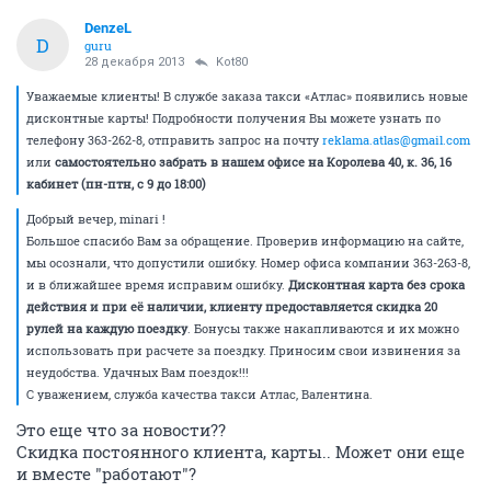
DenzeL
D
guru
28 декабря 2013
Kot80
Уважаемые клиенты! В службе заказа такси «Атлас» появились новые
дисконтные карты! Подробности получения Вы можете узнать по
телефону 363-262-8, отправить запрос на почту
reklama.atlas@gmail.com
или
самостоятельно забрать в нашем офисе на Королева 40, к. 36, 16
кабинет (пн-птн, с 9 до 18:00)
Добрый вечер, minari !
Большое спасибо Вам за обращение. Проверив информацию на сайте,
мы осознали, что допустили ошибку. Номер офиса компании 363-263-8,
и в ближайшее время исправим ошибку.
Дисконтная карта без срока
действия и при её наличии, клиенту предоставляется скидка 20
рулей на каждую поездку
. Бонусы также накапливаются и их можно
использовать при расчете за поездку. Приносим свои извинения за
неудобства. Удачных Вам поездок!!!
С уважением, служба качества такси Атлас, Валентина.
Это еще что за новости??
Скидка постоянного клиента, карты.. Может они еще
и вместе "работают"?