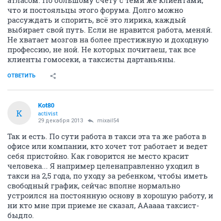
атласом. По большому счету с теми же клиентами,
что и постояльцы этого форума. Долго можно
рассуждать и спорить, всё это лирика, каждый
выбирает свой путь. Если не нравится работа, меняй.
Не хватает мозгов на более престижную и доходную
профессию, не ной. Не которых почитаеш, так все
клиенты гомосеки, а таксисты дартаньяны.
ОТВЕТИТЬ
Kot80
K
activist
29 декабря 2013
mixail54
Так и есть. По сути работа в такси эта та же работа в
офисе или компании, кто хочет тот работает и ведет
себя пристойно. Как говорится не место красит
человека... Я например целенаправленно уходил в
такси на 2,5 года, по уходу за ребенком, чтобы иметь
свободный график, сейчас вполне нормально
устроился на постоянную основу в хорошую работу, и
ни кто мне при приеме не сказал, ААаааа таксист-
быдло.