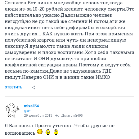
Согласен.Вот лично мне,вообще непонятно,когда
люди из-за 10-20 рублей желают человеку смерти.Это
действительно ужасно.Да,возможно человек
негодяй,но не до такой же степени.И потом,эти же
люди,начинют петь себе дифирамбы и оскорбляя
учить других... КАК нужно жить.При этом применяя
полублатной жаргон или чуть-ли ненормативную
лексику.Я думаю,что такие люди слишком
самоуверены и плохо воспитаны.Хотя себя таковыми
не считают.И ОНИ думают,что при любой
конфликтной ситуации правы.Поэтому и ведут себя
весьма по-хамски.Даже не задумаваясь ГДЕ
пишут.Наверно ОНИ и в жизни такие.ИМХО
ОТВЕТИТЬ
mixail54
guru
29 декабря 2013
Дмитрий495
Я Вас понял.Просто уточнял.Чтобы другие не
волновались.