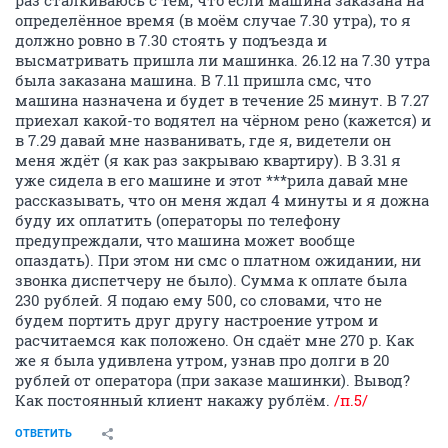
раз сталкиваюсь с тем, что если машина заказана на
определённое время (в моём случае 7.30 утра), то я
должно ровно в 7.30 стоять у подъезда и
высматривать пришла ли машинка. 26.12 на 7.30 утра
была заказана машина. В 7.11 пришла смс, что
машина назначена и будет в течение 25 минут. В 7.27
приехал какой-то водятел на чёрном рено (кажется) и
в 7.29 давай мне названивать, где я, видетели он
меня ждёт (я как раз закрываю квартиру). В 3.31 я
уже сидела в его машине и этот ***рила давай мне
рассказывать, что он меня ждал 4 минуты и я дожна
буду их оплатить (операторы по телефону
предупреждали, что машина может вообще
опаздать). При этом ни смс о платном ожидании, ни
звонка диспетчеру не было). Сумма к оплате была
230 рублей. Я подаю ему 500, со словами, что не
будем портить друг другу настроение утром и
расчитаемся как положено. Он сдаёт мне 270 р. Как
же я была удивлена утром, узнав про долги в 20
рублей от оператора (при заказе машинки). Вывод?
Как постоянный клиент накажу рублём.
/п.5/
ОТВЕТИТЬ