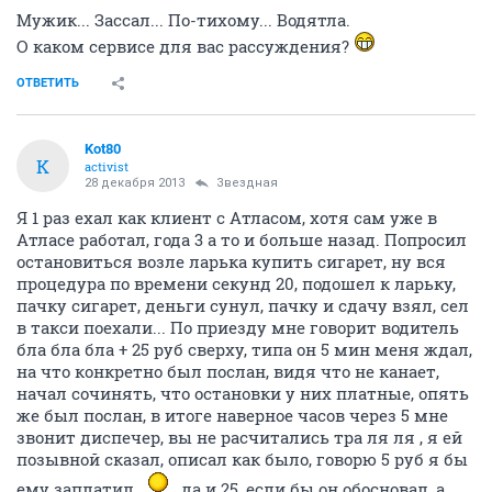
Мужик... Зассал... По-тихому... Водятла.
О каком сервисе для вас рассуждения?
ОТВЕТИТЬ
Kot80
K
activist
28 декабря 2013
Звездная
Я 1 раз ехал как клиент с Атласом, хотя сам уже в
Атласе работал, года 3 а то и больше назад. Попросил
остановиться возле ларька купить сигарет, ну вся
процедура по времени секунд 20, подошел к ларьку,
пачку сигарет, деньги сунул, пачку и сдачу взял, сел
в такси поехали... По приезду мне говорит водитель
бла бла бла + 25 руб сверху, типа он 5 мин меня ждал,
на что конкретно был послан, видя что не канает,
начал сочинять, что остановки у них платные, опять
же был послан, в итоге наверное часов через 5 мне
звонит диспечер, вы не расчитались тра ля ля , я ей
позывной сказал, описал как было, говорю 5 руб я бы
ему заплатил
, да и 25, если бы он обосновал, а