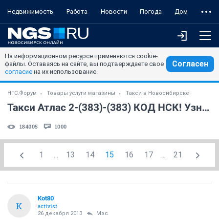
Недвижимость
Работа
Новости
Погода
Дом
На информационном ресурсе применяются cookie-
Согласен
файлы. Оставаясь на сайте, вы подтверждаете свое
согласие
на их использование.
НГС.Форум
Товары услуги магазины
Такси в Новосибирске
Такси Атлас 2-(383)-(383) КОД НСК! Узнайте стоимость ЗАРАНЕЕ!(часть 5)
184005
1000
1
...
13
14
15
16
17
...
21
Kot80
K
activist
26 декабря 2013
Мэс