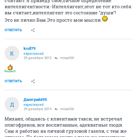
считают.Я приведу своё,личное определение
интеллигентности:-Интеллигент,этот не тот кто себя
им считает,интеллигент это состояние ''души''!
Это не лично Вам.Это просто мои мысли.
ОТВЕТИТЬ
kroll79
K
experienced
29 декабря 2013
mixail54
ОТВЕТИТЬ
Дмитрий495
Д
experienced
29 декабря 2013
mixail54
Михаил, общаясь с клиентами такси, не встречал
олигофренов, все воспитанные, адекватные люди.
Сам я работаю на личной грузовой газели, с тем же