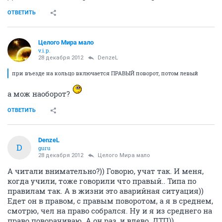
ОТВЕТИТЬ
Целого Мира мало
v.i.p.
28 декабря 2012
DenzeL
при въезде на кольцо включается ПРАВЫЙ поворот, потом левый
а мож наоборот?
ОТВЕТИТЬ
DenzeL
D
guru
28 декабря 2012
Целого Мира мало
А читали внимательно?)) Говорю, учат так. И меня,
когда учили, тоже говорили что правый.. Типа по
правилам так. А в жизни это аварийная ситуация))
Едет он в правом, с правым поворотом, а я в среднем,
смотрю, чел на право собрался. Ну и я из среднего на
право поворачиваю. А он раз, и влево. ДТП))