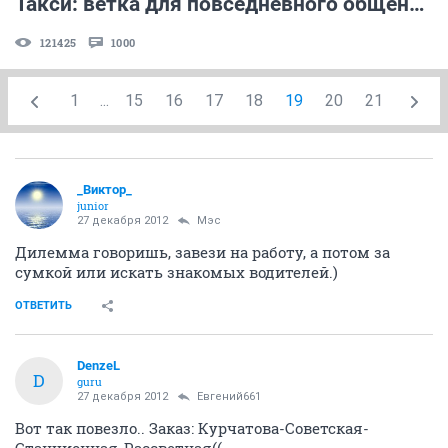
Такси: ветка для повседневного общения водителей
121425
1000
1
...
15
16
17
18
19
20
21
_Виктор_
juniоr
27 декабря 2012
Мэс
Дилемма говоришь, завези на работу, а потом за
сумкой или искать знакомых водителей.)
ОТВЕТИТЬ
DenzeL
D
guru
27 декабря 2012
Евгений661
Вот так повезло.. Заказ: Курчатова-Советская-
Станционная-Рассветная((