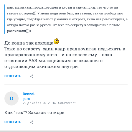
вам, мужикам, проще...отошел в кусты и сделал вид, что что то на
газоне потерял))) У меня водитель был, на газели, так он вообще мог
где угодно, подойдет капот у машины откроет, типа чет ремонтирует, а
оттуда потом раз и ручеек. Эт мне по секрету наблюдающие потом
рассказали))))
До конца так доконца
Тоже по секрету. один кадр предпочитал подъехать к
припаркованному авто ...и на колесо ему... пока
стоявший УАЗ милицейским не оказался с
отдыхающим экипажем внутри.
ОТВЕТИТЬ
DenzeL
D
guru
29 декабря 2012
Counteract
Как "так"? Заказов то море
ОТВЕТИТЬ