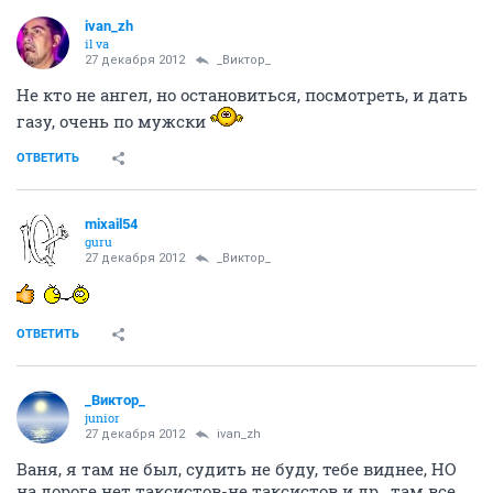
ivаn_zh
il va
27 декабря 2012
_Виктор_
Не кто не ангел, но остановиться, посмотреть, и дать
газу, очень по мужски
ОТВЕТИТЬ
mixail54
guru
27 декабря 2012
_Виктор_
ОТВЕТИТЬ
_Виктор_
juniоr
27 декабря 2012
ivаn_zh
Ваня, я там не был, судить не буду, тебе виднее, НО
на дороге нет таксистов-не таксистов и др., там все