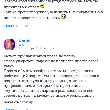
В моём комментарии сверху,в вопросе,вы можете
прочитать и ответ.
Только процент нужно увеличить.И,к сожаленияю,в
нашем городе-это реальность.
ОТВЕТИТЬ
ivаn_zh
il va
27 декабря 2012
_Виктор_
Может при написании поста не верно,
сформулировал, надо было написать просто серое
такси...
Просто в "моем воображаемом мирке", человек
работающий водителем в таксопарке, так же как и
водитель автобуса или грузовика, является
профессионалом который бы просто не дал
случиться данной аварии, в реальности же все
совсем не так... к моему великому сожалению…
Показать спойлер
ОТВЕТИТЬ