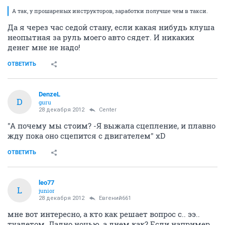
А так, у прошареных инструкторов, заработки получше чем в такси.
Да я через час седой стану, если какая нибудь клуша
неопытная за руль моего авто сядет. И никаких
денег мне не надо!
ОТВЕТИТЬ
DenzeL
D
guru
28 декабря 2012
Center
"А почему мы стоим? -Я выжала сцепление, и плавно
жду пока оно сцепится с двигателем" хD
ОТВЕТИТЬ
leo77
L
junior
28 декабря 2012
Евгений661
мне вот интересно, а кто как решает вопрос с.. ээ..
туалетом. Ладно ночью, а днем как? Если например