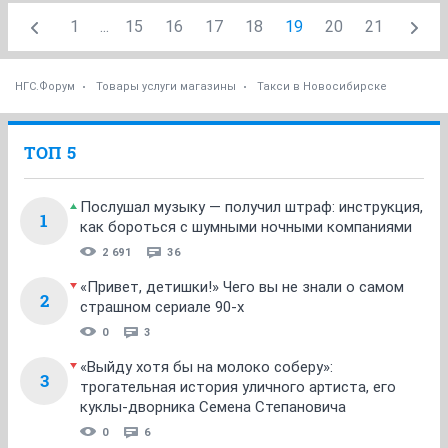
1
...
15
16
17
18
19
20
21
НГС.Форум
Товары услуги магазины
Такси в Новосибирске
ТОП 5
Послушал музыку — получил штраф: инструкция,
1
как бороться с шумными ночными компаниями
2 691
36
«Привет, детишки!» Чего вы не знали о самом
2
страшном сериале 90-х
0
3
«Выйду хотя бы на молоко соберу»:
3
трогательная история уличного артиста, его
куклы-дворника Семена Степановича
0
6