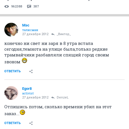
962388
387
Мэс
талисман
27 декабря 2012
_Виктор_
конечно ни свет ни заря в 8 утра встала
сегодня,темнота на улице была,только редкие
трамвайчики разбавляли спящий город своим
звоном
ОТВЕТИТЬ
Egor8
activist
27 декабря 2012
DenzeL
Отпишись потом, сколько времени убил на этот
заказ...
ОТВЕТИТЬ