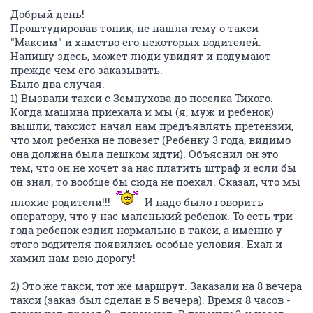
Добрый день!
Проштудировав топик, не нашла тему о такси
"Максим" и хамство его некоторых водителей.
Напишу здесь, может люди увидят и подумают
прежде чем его заказывать.
Было два случая.
1) Вызвали такси с Земнухова до поселка Тихого.
Когда машина приехала и мы (я, муж и ребенок)
вышли, таксист начал нам предъявлять претензии,
что мол ребенка не повезет (Ребенку 3 года, видимо
она должна была пешком идти). Объяснил он это
тем, что он не хочет за нас платить штраф и если бы
он знал, то вообще бы сюда не поехал. Сказал, что мы
плохие родители!!!
И надо было говорить
оператору, что у нас маленький ребенок. То есть три
года ребенок ездил нормально в такси, а именно у
этого водителя появились особые условия. Ехал и
хамил нам всю дорогу!
2) Это же такси, тот же маршрут. Заказали на 8 вечера
такси (заказ был сделан в 5 вечера). Время 8 часов -