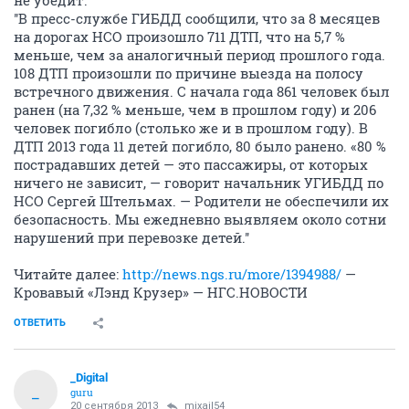
не убедит.
''В пресс-службе ГИБДД сообщили, что за 8 месяцев
на дорогах НСО произошло 711 ДТП, что на 5,7 %
меньше, чем за аналогичный период прошлого года.
108 ДТП произошли по причине выезда на полосу
встречного движения. С начала года 861 человек был
ранен (на 7,32 % меньше, чем в прошлом году) и 206
человек погибло (столько же и в прошлом году). В
ДТП 2013 года 11 детей погибло, 80 было ранено. «80 %
пострадавших детей — это пассажиры, от которых
ничего не зависит, — говорит начальник УГИБДД по
НСО Сергей Штельмах. — Родители не обеспечили их
безопасность. Мы ежедневно выявляем около сотни
нарушений при перевозке детей.''
Читайте далее:
http://news.ngs.ru/more/1394988/
—
Кровавый «Лэнд Крузер» — НГС.НОВОСТИ
ОТВЕТИТЬ
_Digital
_
guru
20 сентября 2013
mixail54