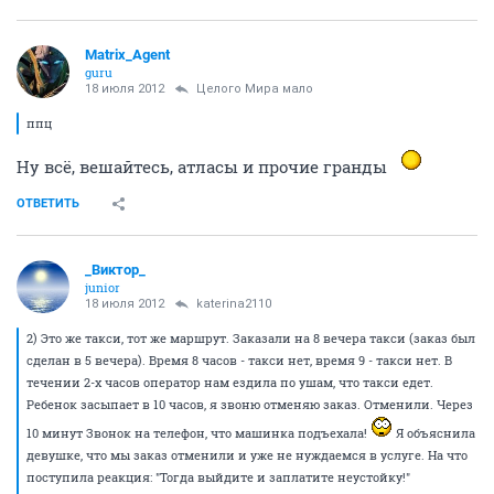
Matrix_Agent
guru
18 июля 2012
Целого Мира мало
ппц
Ну всё, вешайтесь, атласы и прочие гранды
ОТВЕТИТЬ
_Виктор_
juniоr
18 июля 2012
katerina2110
2) Это же такси, тот же маршрут. Заказали на 8 вечера такси (заказ был
сделан в 5 вечера). Время 8 часов - такси нет, время 9 - такси нет. В
течении 2-х часов оператор нам ездила по ушам, что такси едет.
Ребенок засыпает в 10 часов, я звоню отменяю заказ. Отменили. Через
10 минут Звонок на телефон, что машинка подъехала!
Я объяснила
девушке, что мы заказ отменили и уже не нуждаемся в услуге. На что
поступила реакция: "Тогда выйдите и заплатите неустойку!"