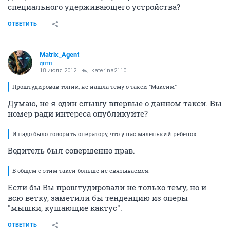
специального удерживающего устройства?
ОТВЕТИТЬ
Matrix_Agent
guru
18 июля 2012
katerina2110
Проштудировав топик, не нашла тему о такси "Максим"
Думаю, не я один слышу впервые о данном такси. Вы
номер ради интереса опубликуйте?
И надо было говорить оператору, что у нас маленький ребенок.
Водитель был совершенно прав.
В общем с этим такси больше не связываемся.
Если бы Вы проштудировали не только тему, но и
всю ветку, заметили бы тенденцию из оперы
"мышки, кушающие кактус".
ОТВЕТИТЬ