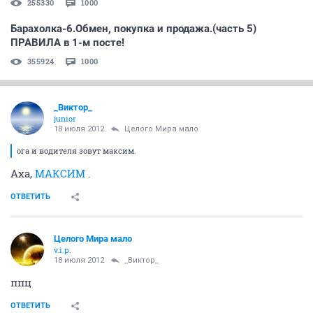
255330
1000
Барахолка-6.Обмен, покупка и продажа.(часть 5)
ПРАВИЛА в 1-м посте!
355924
1000
_Виктор_
juniоr
18 июля 2012
Целого Мира мало
ога и водителя зовут максим.
Аха,
МАКСИМ
.
ОТВЕТИТЬ
Целого Мира мало
v.i.p.
18 июля 2012
_Виктор_
ппц
ОТВЕТИТЬ