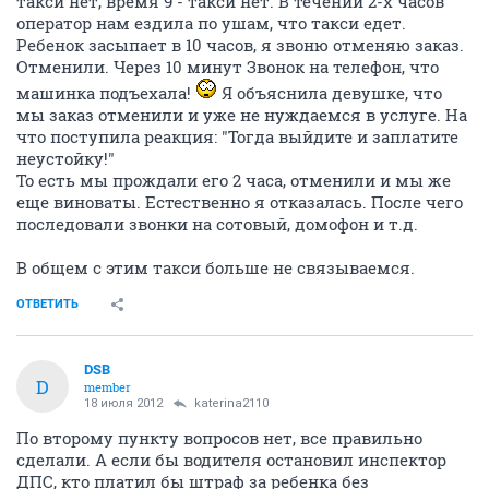
такси нет, время 9 - такси нет. В течении 2-х часов
оператор нам ездила по ушам, что такси едет.
Ребенок засыпает в 10 часов, я звоню отменяю заказ.
Отменили. Через 10 минут Звонок на телефон, что
машинка подъехала!
Я объяснила девушке, что
мы заказ отменили и уже не нуждаемся в услуге. На
что поступила реакция: "Тогда выйдите и заплатите
неустойку!"
То есть мы прождали его 2 часа, отменили и мы же
еще виноваты. Естественно я отказалась. После чего
последовали звонки на сотовый, домофон и т.д.
В общем с этим такси больше не связываемся.
ОТВЕТИТЬ
DSB
D
member
18 июля 2012
katerina2110
По второму пункту вопросов нет, все правильно
сделали. А если бы водителя остановил инспектор
ДПС, кто платил бы штраф за ребенка без