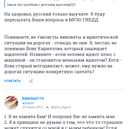
такси без проблем с детским креслом)))))
На здоровье, русский только выучите. Я буду
пересылать Ваши вопросы в МРЭО ГИБДД.
Понимаете, не таксисты виноваты в идиотической
ситуации на дорогах - отнюдь не они. Я, честно, не
понимаю Вову Кириллова, который защищает
водителей. Извините - если человек идиот плюс с
машиной - он становится меньшим идиотом? Хотя -
Вова старый мотоциклист, может, ему нужно на
дорогах ситуацию конкретную сделать?
ОТВЕТИТЬ
katerina2110
activist
25 июля 2012
Matrix_Agent
1. Я не хамила Вам! И попрошу Вас не хамить мне.
2. Я в принципе не думаю о том, что что-то страшное
может случится со мной и с моим ребенком! Если