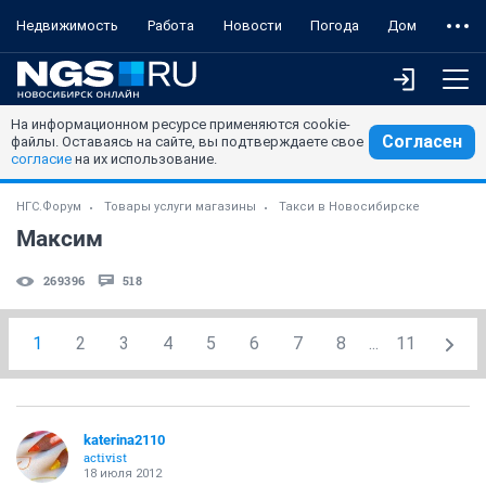
Недвижимость
Работа
Новости
Погода
Дом
На информационном ресурсе применяются cookie-
Согласен
файлы. Оставаясь на сайте, вы подтверждаете свое
согласие
на их использование.
НГС.Форум
Товары услуги магазины
Такси в Новосибирске
Максим
269396
518
1
2
3
4
5
6
7
8
...
11
katerina2110
activist
18 июля 2012