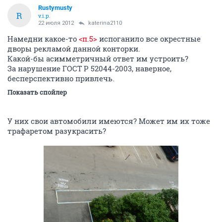
Rustymusty
R
v.i.p.
22 июля 2012
katerina2110
Намедни какое-то
<п.5>
испоганило все окрестные
дворы рекламой данной конторки.
Какой-бы асимметричный ответ им устроить?
За нарушение ГОСТ Р 52044-2003, наверное,
бесперспективно привлечь.
Показать спойлер
У них свои автомобили имеются? Может им их тоже
трафаретом разукрасить?