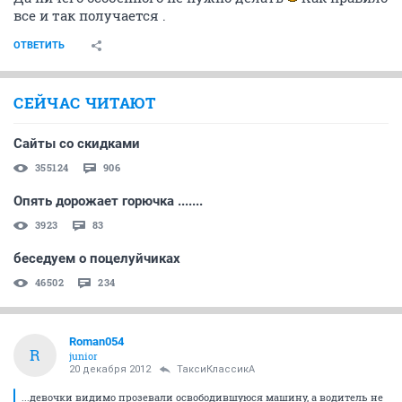
все и так получается .
ОТВЕТИТЬ
СЕЙЧАС ЧИТАЮТ
Сайты со скидками
355124
906
Опять дорожает горючка .......
3923
83
беседуем о поцелуйчиках
46502
234
Roman054
R
junior
20 декабря 2012
ТаксиКлассикА
...девочки видимо прозевали освободившуюся машину, а водитель не