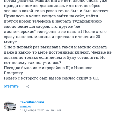
потом раздела. Машин нигде нет. Звоню снова, уже
правда не помню дозвонилась или нет, но сброс
звонка в какой-то из разов точно был и был неответ.
Пришлось в конце концов зайти на сайт, найти
другой номер телефона и набрать туда(написано
заключение договоров, т.к. другие "не
диспетчерские" телефоны я не нашла.) После этого
сразу нашлась машина и приехала в течении 20
минут.
Я не в первый раз вызывала такси и можно сказать
даже в какой- то мере постоянный клиент. Чаевые не
оставляю только если нечем и буду оставлять. Но
вот почему так получилось?
Поездка была из микрорайона Щ в Нижнюю
Ельцовку.
Номер с которого был вызов сейчас скину в ЛС.
ОТВЕТИТЬ
ТаксиКлассикА
member
18 декабря 2012
miRRor