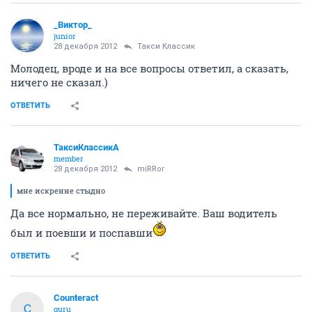
_Виктор_
juniоr
28 декабря 2012
Такси Классик
Молодец, вроде и на все вопросы ответил, а сказать,
ничего не сказал.)
ОТВЕТИТЬ
ТаксиКлассикА
member
28 декабря 2012
miRRor
мне искренне стыдно
Да все нормально, не переживайте. Ваш водитель
был и поевши и поспавши
ОТВЕТИТЬ
Counteract
C
guru