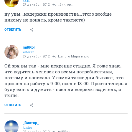
v.i.p.
27 декабря 2012
_Виктор_
ну увы...издержки производства...этого вообще
никому не понять, кроме таксиста)
ОТВЕТИТЬ
miRRor
veteran
27 декабря 2012
Целого Мира мало
Ой зря вы так - мне искренне стыдно. Я тоже знаю,
что водитель человек со всеми потребностями,
поэтому и написала. У самой такие дни бывают, что
пришел на работу к 9-00, поел в 18-00. Просто теперь я
буду ехать и думать - поел ли вовремя водитель, и
тыпы.
ОТВЕТИТЬ
_Виктор_
juniоr
27 декабря 2012
miRRor