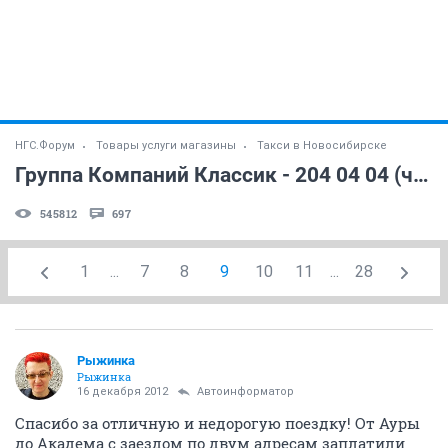
НГС.Форум
Товары услуги магазины
Такси в Новосибирске
Группа Компаний Классик - 204 04 04 (часть 2)
545812
697
1
...
7
8
9
10
11
...
28
Рыжинка
Рыжинка
16 декабря 2012
Автоинформатор
Спасибо за отличную и недорогую поездку! От Ауры
до Академа с заездом по двум адресам заплатили