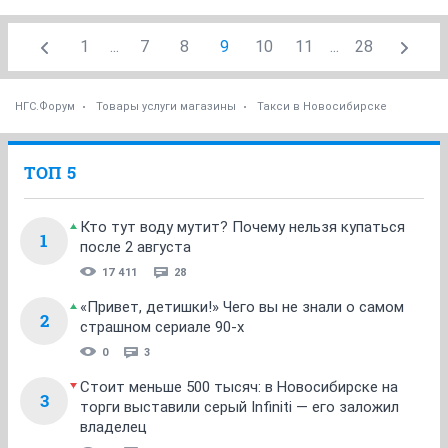
1
...
7
8
9
10
11
...
28
НГС.Форум
Товары услуги магазины
Такси в Новосибирске
ТОП 5
Кто тут воду мутит? Почему нельзя купаться
1
после 2 августа
17 411
28
«Привет, детишки!» Чего вы не знали о самом
2
страшном сериале 90-х
0
3
Стоит меньше 500 тысяч: в Новосибирске на
3
торги выставили серый Infiniti — его заложил
владелец