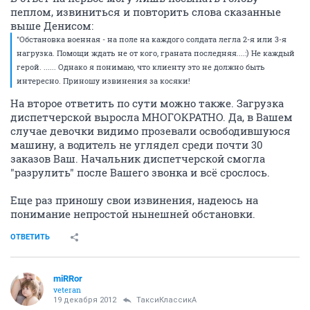
пеплом, извиниться и повторить слова сказанные
выше Денисом:
"Обстановка военная - на поле на каждого солдата легла 2-я или 3-я
нагрузка. Помощи ждать не от кого, граната последняя....:) Не каждый
герой. ...... Однако я понимаю, что клиенту это не должно быть
интересно. Приношу извинения за косяки!
На второе ответить по сути можно также. Загрузка
диспетчерской выросла МНОГОКРАТНО. Да, в Вашем
случае девочки видимо прозевали освободившуюся
машину, а водитель не углядел среди почти 30
заказов Ваш. Начальник диспетчерской смогла
"разрулить" после Вашего звонка и всё срослось.
Еще раз приношу свои извинения, надеюсь на
понимание непростой нынешней обстановки.
ОТВЕТИТЬ
miRRor
veteran
19 декабря 2012
ТаксиКлассикА