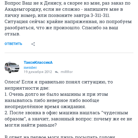
Вопрос Ваш не к Денису, а скорее ко мне, раз заказ по
Академгородку, если не сложно - напишите мне в
личку номер, или позвоните завтра 3-311-311.
Ситуация сейчас крайне напряженная, но попробуем
разобраться, что же произошло. Спасибо за ваш
отзыв.
ОТВЕТИТЬ
ТаксиКлассикА
member
19 декабря 2012
miRRor
Олеся! Если я правильно понял ситуацию, то
неприятности две:
1. Очень долго не было машины и при этом
называлось либо неверное либо вообще
неопределённое время ожидания.
2. После звонка в офис машина нашлась "чудесным
образом", а значит, законный вопрос: почему же ее не
могли найти раньше?
В ответ на первое могу лишь посыпать голову