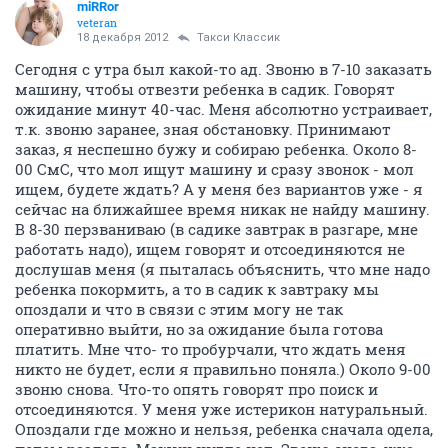
miRRor
veteran
18 декабря 2012
Такси Классик
Сегодня с утра был какой-то ад. Звоню в 7-10 заказать
машину, чтобы отвезти ребенка в садик. Говорят
ожидание минут 40-час. Меня абсолютно устраивает,
т.к. звоню заранее, зная обстановку. Принимают
заказ, я неспешно бужу и собираю ребенка. Около 8-
00 СмС, что мол ищут машину и сразу звонок - мол
ищем, будете ждать? А у меня без вариантов уже - я
сейчас на ближайшее время никак не найду машину.
В 8-30 перзваниваю (в садике завтрак в разгаре, мне
работать надо), ищем говорят и отсоединяются не
дослушав меня (я пыталась объяснить, что мне надо
ребенка покормить, а то в садик к завтраку мы
опоздали и что в связи с этим могу не так
оперативно выйти, но за ожидание была готова
платить. Мне что- то пробурчали, что ждать меня
никто не будет, если я правильно поняла.) Около 9-00
звоню снова. Что-то опять говорят про поиск и
отсоединяются. У меня уже истерикон натуральный.
Опоздали где можно и нельзя, ребенка сначала одела,