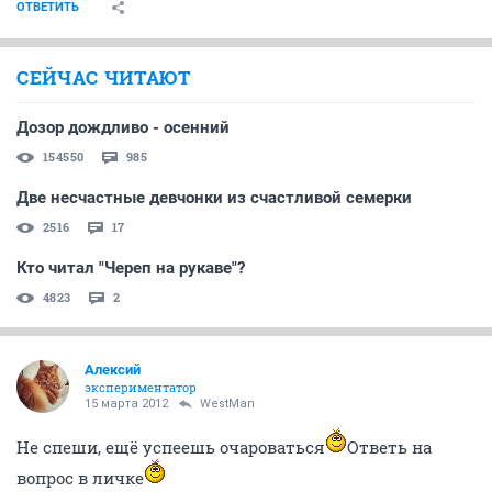
ОТВЕТИТЬ
СЕЙЧАС ЧИТАЮТ
Дозор дождливо - осенний
154550
985
Две несчастные девчонки из счастливой семерки
2516
17
Кто читал "Череп на рукаве"?
4823
2
Алексий
экспериментатор
15 марта 2012
WestMan
Не спеши, ещё успеешь очароваться
Ответь на
вопрос в личке