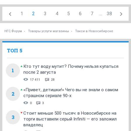
1
2
3
4
5
6
7
...
38
НГС.Форум
Товары услуги магазины
Такси в Новосибирске
ТОП 5
Кто тут воду мутит? Почему нельзя купаться
1
после 2 августа
17 411
28
«Привет, детишки!» Чего вы не знали о самом
2
страшном сериале 90-х
0
3
Стоит меньше 500 тысяч: в Новосибирске на
3
торги выставили серый Infiniti — его заложил
владелец