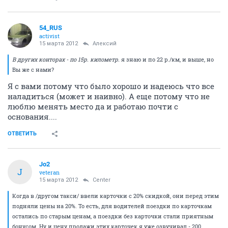
54_RUS
activist
15 марта 2012
Алексий
В других конторах - по 15р. километр.
я знаю и по 22 р./км, и выше, но
Вы же с нами?
Я с вами потому что было хорошо и надеюсь что все
наладиться (может и наивно). А еще потому что не
люблю менять место да и работаю почти с
основания....
ОТВЕТИТЬ
Jo2
J
veteran
15 марта 2012
Center
Когда в /другом такси/ ввели карточки с 20% скидкой, они перед этим
подняли цены на 20%. То есть, для водителей поездки по карточкам
остались по старым ценам, а поездки без карточки стали приятным
бонусом. Ну и цену продажи этих карточек я уже озвучивал - 200