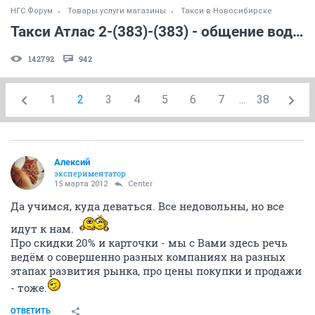
НГС.Форум
Товары услуги магазины
Такси в Новосибирске
Такси Атлас 2-(383)-(383) - общение водителей
142792
942
1
2
3
4
5
6
7
...
38
Алексий
экспериментатор
15 марта 2012
Center
Да учимся, куда деваться. Все недовольны, но все
идут к нам.
Про скидки 20% и карточки - мы с Вами здесь речь
ведём о совершенно разных компаниях на разных
этапах развития рынка, про цены покупки и продажи
- тоже.
ОТВЕТИТЬ