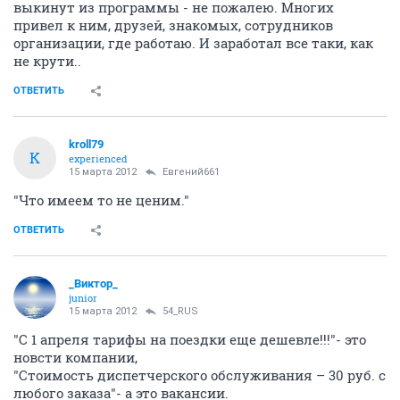
выкинут из программы - не пожалею. Многих
привел к ним, друзей, знакомых, сотрудников
организации, где работаю. И заработал все таки, как
не крути..
ОТВЕТИТЬ
kroll79
K
experienced
15 марта 2012
Евгений661
"Что имеем то не ценим."
ОТВЕТИТЬ
_Виктор_
juniоr
15 марта 2012
54_RUS
"С 1 апреля тарифы на поездки еще дешевле!!!"- это
новсти компании,
"Стоимость диспетчерского обслуживания – 30 руб. с
любого заказа"- а это вакансии.