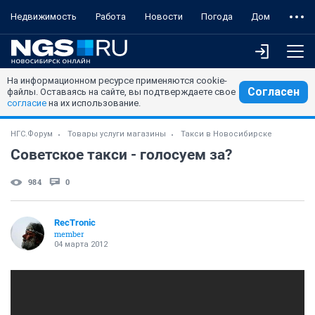
Недвижимость
Работа
Новости
Погода
Дом
На информационном ресурсе применяются cookie-
Согласен
файлы. Оставаясь на сайте, вы подтверждаете свое
согласие
на их использование.
НГС.Форум
Товары услуги магазины
Такси в Новосибирске
Советское такси - голосуем за?
984
0
RecTronic
member
04 марта 2012