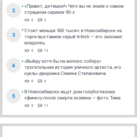
«Привет, детишки!» Чего вы не знали о самом
2
страшном сериале 90-х
0
3
Стоит меньше 500 тысяч: в Новосибирске на
3
торги выставили серый Infiniti — его заложил
владелец
0
13
«Выйду хотя бы на молоко соберу»:
4
трогательная история уличного артиста, его
куклы-дворника Семена Степановича
0
6
В Новосибирске ищут дом голубоглазому
5
сфинксу после смерти хозяина — фото Тима
0
11