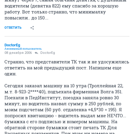
водителем (девятка 822) ему спасибо за хорошую
работу. Вот только странно, что минималку
повысили.. до 150...
ОТВЕТИТЬ
DoctorEg
Анонимный пользователь
08 декабря 2006
DoctorEg
Странно, что представители ТК так и не удосужились
ответить на мой предыдущий пост. Напишем еще
один.
Сегодня заказал машину на 10 утра (Троллейная 22,
м.т. 8-923-2****40), подъехала фирменная Волга 351.
Поехали в ПедИнститут, поездка заняла ровно 30
минут, но водитель назвал сумму в 250 рублей, по
моим подсчетам (60 руб. отдаленка +4,5*30 = 195). Я
попросил квитанцию - водитель выдал мне НЕЧТО...
бумажка с его подписью и номером машины. На
обратной стороне бумажки стоит печать ТК Для
Расчетных документов. При этом ни номера на