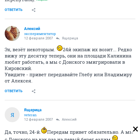
ОТВЕТИТЬ
Алексий
экспериментатор
12 февраля 2007
Ящерица
Эх, везёт некоторым.
24й экипаж их возит... Редко
вижу эту десятку теперь, они на площади Калинина
любят работать, а мы с Донского эмигрировали в
Кировский.
Увидите - привет передавайте Глебу или Владимиру
от Алексея.
ОТВЕТИТЬ
Ящерица
Я
veteran
12 февраля 2007
Алексий
Да, точно, 24-й.
Передам привет обязательно. А мы
с Донского на как раз на левый берег ездим.