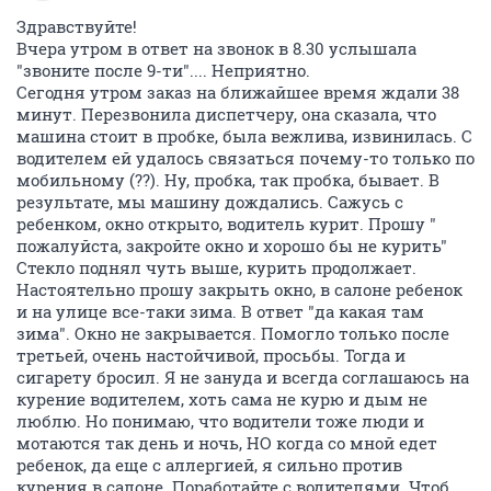
Здравствуйте!
Вчера утром в ответ на звонок в 8.30 услышала
"звоните после 9-ти".... Неприятно.
Сегодня утром заказ на ближайшее время ждали 38
минут. Перезвонила диспетчеру, она сказала, что
машина стоит в пробке, была вежлива, извинилась. С
водителем ей удалось связаться почему-то только по
мобильному (??). Ну, пробка, так пробка, бывает. В
результате, мы машину дождались. Сажусь с
ребенком, окно открыто, водитель курит. Прошу "
пожалуйста, закройте окно и хорошо бы не курить"
Стекло поднял чуть выше, курить продолжает.
Настоятельно прошу закрыть окно, в салоне ребенок
и на улице все-таки зима. В ответ "да какая там
зима". Окно не закрывается. Помогло только после
третьей, очень настойчивой, просьбы. Тогда и
сигарету бросил. Я не зануда и всегда соглашаюсь на
курение водителем, хоть сама не курю и дым не
люблю. Но понимаю, что водители тоже люди и
мотаются так день и ночь, НО когда со мной едет
ребенок, да еще с аллергией, я сильно против
курения в салоне. Поработайте с водителями. Чтоб