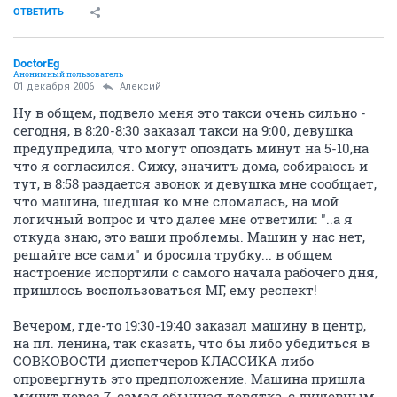
ОТВЕТИТЬ
DoctorEg
Анонимный пользователь
01 декабря 2006
Алексий
Ну в общем, подвело меня это такси очень сильно -
сегодня, в 8:20-8:30 заказал такси на 9:00, девушка
предупредила, что могут опоздать минут на 5-10,на
что я согласился. Сижу, значитъ дома, собираюсь и
тут, в 8:58 раздается звонок и девушка мне сообщает,
что машина, шедшая ко мне сломалась, на мой
логичный вопрос и что далее мне ответили: "..а я
откуда знаю, это ваши проблемы. Машин у нас нет,
решайте все сами" и бросила трубку... в общем
настроение испортили с самого начала рабочего дня,
пришлось воспользоваться МГ, ему респект!
Вечером, где-то 19:30-19:40 заказал машину в центр,
на пл. ленина, так сказать, что бы либо убедиться в
СОВКОВОСТИ диспетчеров КЛАССИКА либо
опровергнуть это предположение. Машина пришла
минут через 7, самая обычная девятка, с душевным