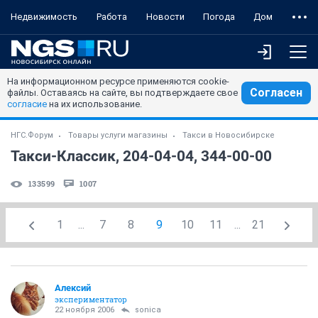
Недвижимость
Работа
Новости
Погода
Дом
На информационном ресурсе применяются cookie-
Согласен
файлы. Оставаясь на сайте, вы подтверждаете свое
согласие
на их использование.
НГС.Форум
Товары услуги магазины
Такси в Новосибирске
Такси-Классик, 204-04-04, 344-00-00
133599
1007
1
...
7
8
9
10
11
...
21
Алексий
экспериментатор
22 ноября 2006
sonica