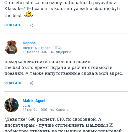
Chto eto eshe za lica uznoy nationalnosti poyavilis v
Klassike? Te lica u.n., s kotorimi ya ezdila obichno byli
the best.
ОТВЕТИТЬ
Capone
почетный тролль НГСа
15 ноября 2007
Ящерица
поездка действительно была в норме.
the bad было время подачи и расчет стоимости
поездки. А также напутственные слова в мой адрес.
ОТВЕТИТЬ
Matrix_Agent
guru
17 ноября 2007
Capone
"Девятке" 690 респект, 010, по свободной. А
диспетчерам - лучше отслеживать машины:) И
побыстрее отвечать на позывные новых водителей.