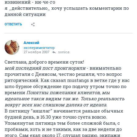
извинений - ни-че-го
я _действительно_ хочу услышать комментарии по
данной ситуации
ОТВЕТИТЬ
Алексий
экспериментатор
27 ноября 2007
sonica
Светлана, доброго времени суток!
мой последний пост проигнорили
- внимательно
прочитали с Денисом, честно решили, что вопрос
риторический. Как сказал mustangs в ветке где у нас
шло бурное обсуждение про подачу утром точно по
времени
Понятны пожелания клиентов, мы
идеальное такси видим так же. Только реальность
вокруг всех нас слишком далека от идеала
.
В пятницу "аншлаг" начинается раньше обычных
будней день, в 16.30 уже точно суета вовсю.
Упомянутая пятница тем более сложной была, с
пробками, хоть и не такими, как за две недели до
этого. Сам ехал около 17, слушал рацию, экипажи