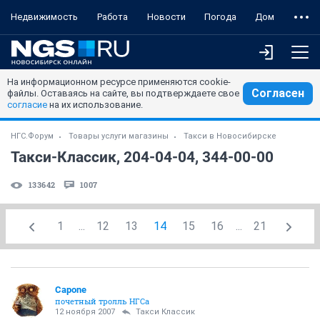
Недвижимость
Работа
Новости
Погода
Дом
На информационном ресурсе применяются cookie-
Согласен
файлы. Оставаясь на сайте, вы подтверждаете свое
согласие
на их использование.
НГС.Форум
Товары услуги магазины
Такси в Новосибирске
Такси-Классик, 204-04-04, 344-00-00
133642
1007
1
...
12
13
14
15
16
...
21
Capone
почетный тролль НГСа
12 ноября 2007
Такси Классик