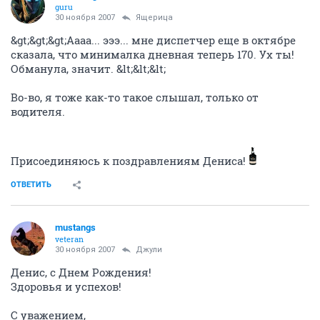
guru
30 ноября 2007
Ящерица
&gt;&gt;&gt;Аааа... эээ... мне диспетчер еще в октябре
сказала, что минималка дневная теперь 170. Ух ты!
Обманула, значит. &lt;&lt;&lt;
Во-во, я тоже как-то такое слышал, только от
водителя.
Присоединяюсь к поздравлениям Дениса!
ОТВЕТИТЬ
mustangs
veteran
30 ноября 2007
Джули
Денис, с Днем Рождения!
Здоровья и успехов!
С уважением,