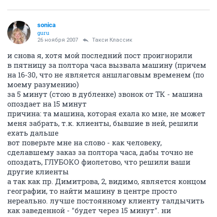
sonica
guru
26 ноября 2007
Такси Классик
и снова я, хотя мой последний пост проигнорили
в пятницу за полтора часа вызвала машину (причем
на 16-30, что не является аншлаговым временем (по
моему разумению)
за 5 минут (стою в дубленке) звонок от ТК - машина
опоздает на 15 минут
причина: та машина, которая ехала ко мне, не может
меня забрать, т.к. клиенты, бывшие в ней, решили
ехать дальше
вот поверьте мне на слово - как человеку,
сделавшему заказ за полтора часа, дабы точно не
опоздать, ГЛУБОКО фиолетово, что решили ваши
другие клиенты
а так как пр. Димитрова, 2, видимо, является концом
географии, то найти машину в центре просто
нереально. лучше постоянному клиенту талдычить
как заведенной - "будет через 15 минут". ни