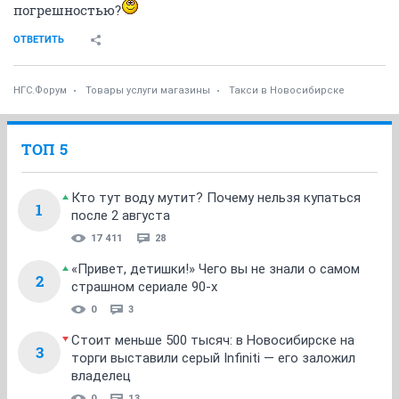
погрешностью?
ОТВЕТИТЬ
НГС.Форум
Товары услуги магазины
Такси в Новосибирске
ТОП 5
Кто тут воду мутит? Почему нельзя купаться
1
после 2 августа
17 411
28
«Привет, детишки!» Чего вы не знали о самом
2
страшном сериале 90-х
0
3
Стоит меньше 500 тысяч: в Новосибирске на
3
торги выставили серый Infiniti — его заложил
владелец
0
13