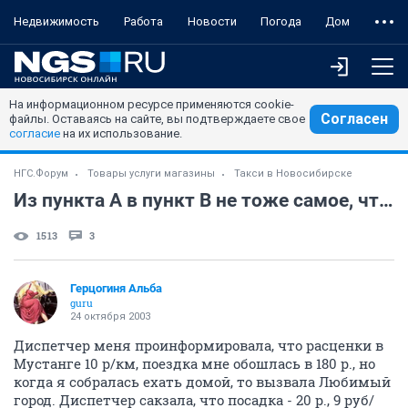
Недвижимость
Работа
Новости
Погода
Дом
На информационном ресурсе применяются cookie-
Согласен
файлы. Оставаясь на сайте, вы подтверждаете свое
согласие
на их использование.
НГС.Форум
Товары услуги магазины
Такси в Новосибирске
Из пункта А в пункт В не тоже самое, что из В в А
1513
3
Герцогиня Альба
guru
24 октября 2003
Диспетчер меня проинформировала, что расценки в
Мустанге 10 р/км, поездка мне обошлась в 180 р., но
когда я собралась ехать домой, то вызвала Любимый
город. Диспетчер сакзала, что посадка - 20 р., 9 руб/