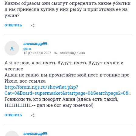
Каким образом они смогут определить какие убытки
я им принесла купив у них рыбу и приготовив ее на
ужин?
ОТВЕТИТЬ
александр99
А
guru
12 декабря 2007
Александрина
А я не ною, я за, пусть будут, пусть будут лучше и
честнее
Ашан не гавно, вы прочитайте мой пост в топике про
Икею, вот ссылка
http://forum.ngs.ru/showflat.php?
Cat=0&Board=supermarket&startpage=0&Searchpage2=0&archive=0&table=0&Number=1871316108&page=0&view=collapsed&sb=5&o=&fpart=54&vc=1
Говнюки те, кто позорят Ашан (здесь есть такой,
111111111111111-- дал же бог ему имечко!)
ОТВЕТИТЬ
александр99