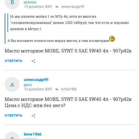
B
activist
13 декабря 2007
александр99
[А мы купили мобил 1 за 907р 4л, хотя во многих
"специализированных" ценик 1200-1400руб, так что есть и хорошие
ценики в Метро )
А Вы назовите полностью марку масла, а там посмотрим
Масло моторное MOBIL SYNT S SAE 5W40 4л - 907р42к
ОТВЕТИТЬ
александр99
А
guru
13 декабря 2007
bmw1966
Масло моторное MOBIL SYNT S SAE 5W40 4л - 907р42к
Цена с НДС или без него?
ОТВЕТИТЬ
bmw1966