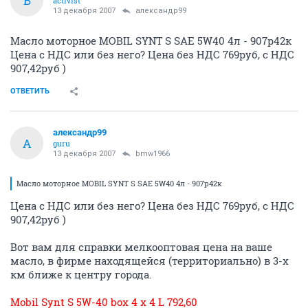
B
activist
13 декабря 2007
александр99
Масло моторное MOBIL SYNT S SAE 5W40 4л - 907р42к
Цена с НДС или без него? Цена без НДС 769руб, с НДС
907,42руб )
ОТВЕТИТЬ
александр99
А
guru
13 декабря 2007
bmw1966
Масло моторное MOBIL SYNT S SAE 5W40 4л - 907р42к
Цена с НДС или без него? Цена без НДС 769руб, с НДС
907,42руб )
Вот вам для справки мелкооптовая цена на ваше
масло, в фирме находящейся (территориально) в 3-х
км ближе к центру города.
Mobil Synt S 5W-40 box 4 x 4 L 792,60