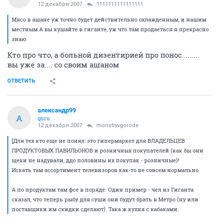
12 декабря 2007
1111111111111111
Мясо в ашане уж точно будет действительно охлажденным, и нашим
местным.А вы кушайте в гиганте, уж что там продаеться я прекрасно
знаю.
Кто про что, а больной дизентирией про понос.........
вы уже за.... со своим ашаном
ОТВЕТИТЬ
александр99
А
guru
12 декабря 2007
monstryvgorode
[Для тех кто еще не понял: это гипермаркет для ВЛАДЕЛЬЦЕВ
ПРОДУКТОВЫХ ПАВИЛЬОНОВ и розничных покупателей (как бы они
щеки не надували, ддо половины их покупак - розничные)!
Искать там ассортимент телевизоров как-то не совсем нормально.
А по продуктам там фсе в поряде. Один пример - чел из Гиганта
сказал, что теперь рыбу для суши они будут брать в Метро (ну или
поставщики им скидки сделают). Така ж кухня с кабаками.