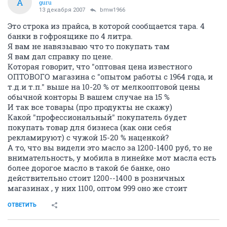
А
guru
13 декабря 2007
bmw1966
Это строка из прайса, в которой сообщается тара. 4
банки в гофроящике по 4 литра.
Я вам не навязываю что то покупать там
Я вам дал справку по цене.
Которая говорит, что "оптовая цена известного
ОПТОВОГО магазина с "опытом работы с 1964 года, и
т.д.и т.п." выше на 10-20 % от мелкооптовой цены
обычной конторы В вашем случае на 15 %
И так все товары (про продукты не скажу)
Какой "профессиональный" покупатель будет
покупать товар для бизнеса (как они себя
рекламируют) с чужой 15-20 % наценкой?
А то, что вы видели это масло за 1200-1400 руб, то не
внимательность, у мобила в линейке мот масла есть
более дорогое масло в такой бе банке, оно
действительно стоит 1200--1400 в розничных
магазинах , у них 1100, оптом 999 оно же стоит
ОТВЕТИТЬ