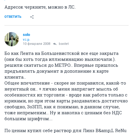
Адресок черкните, можно в ЛС.
ОТВЕТИТЬ
solo
v.i.p.
10 февраля 2008
bastet
Бо как Лента на Большевистской все еще закрыта
(они бы хоть тогда иллюминацию выключали.).
решили скататься до МЕТРО.. Впервые пришлось
предъявлять документ в дополнение к карте
клиента..
Общее впечатление - скорее не понравился, какой-то
неуютный он.. + лично меня напрягает мысль об
особенностях их торговли - вроде как работа только с
юриками, но при этом карты раздавались достаточно
свободно, ЗоЗПП, как я понимаю, в данном случае,
тоже непременим.. Ну и наколка с ценами без НДС
большим шрифтом...
По ценам купил себе раствор для Линз B&amp;L ReNu