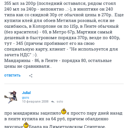
355 мл за 200р (последний оставался, рядом стоял
240 мл за 240р - непонятно ..:-), в иноптике он 240
типа как со скидкой 30р от обычной цены в 270р.. Еще
купили клей для обоев Метилан розовый, если не
ошибаюсь, в Колорлоне он по 115р, в Ленте обычный
(без красителя) - 69, в Метро 67р, Мартини самый
дешевый в быстрономе порядка 370р, везде по 400р,
тут - 345 (причем пробивают его на свою
специальную карту, клиент - "Не используется для
зачета НДС" :-).
Мандарины - 86, в Ленте - порядка 80, остальные
цены не сравнивали..
ОТВЕТИТЬ
Julial
guru
10 февраля 2008
solo
про мандарины зацепило
я просто пару дней назад
в ленте купила их за 64 руб, причем обалденно
вкусные
Брала на Димитровском.Спиртное,