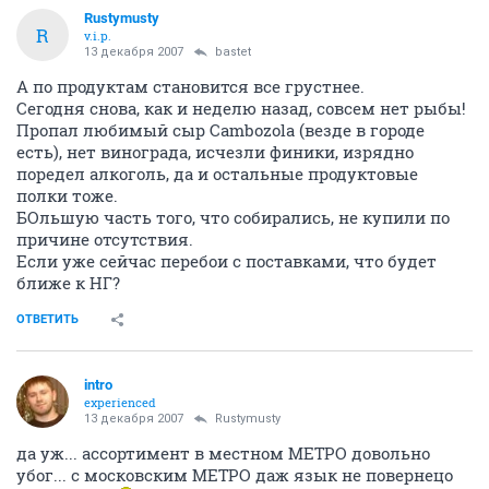
Rustymusty
R
v.i.p.
13 декабря 2007
bastet
А по продуктам становится все грустнее.
Сегодня снова, как и неделю назад, совсем нет рыбы!
Пропал любимый сыр Cambozola (везде в городе
есть), нет винограда, исчезли финики, изрядно
поредел алкоголь, да и остальные продуктовые
полки тоже.
БОльшую часть того, что собирались, не купили по
причине отсутствия.
Если уже сейчас перебои с поставками, что будет
ближе к НГ?
ОТВЕТИТЬ
intro
experienced
13 декабря 2007
Rustymusty
да уж... ассортимент в местном МЕТРО довольно
убог... с московским МЕТРО даж язык не повернецо