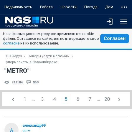
Недвижимость
Работа
Новости
Погода
Дом
На информационном ресурсе применяются cookie-
Согласен
файлы. Оставаясь на сайте, вы подтверждаете свое
согласие
на их использование.
НГС.Форум
Товары услуги магазины
Супермаркеты в Новосибирске
"METRO"
244184
960
1
...
3
4
5
6
7
...
20
александр99
А
guru