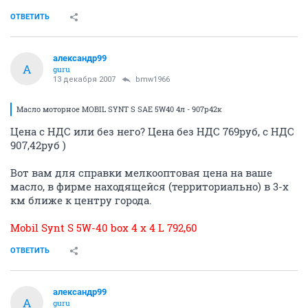
ОТВЕТИТЬ
александр99
А
guru
13 декабря 2007
bmw1966
Масло моторное MOBIL SYNT S SAE 5W40 4л - 907р42к
Цена с НДС или без него? Цена без НДС 769руб, с НДС
907,42руб )
Вот вам для справки мелкооптовая цена на ваше
масло, в фирме находящейся (территориально) в 3-х
км ближе к центру города.
Mobil Synt S 5W-40 box 4 x 4 L 792,60
ОТВЕТИТЬ
александр99
А
guru