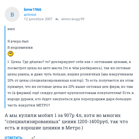
bmw1966
B
activist
12 декабря 2007
александр99
ннп
Я вчера был
В недоумении
1. Цены. Где дёшево? то? декларируют себя как с оптовыми ценами, я
посмотрел цены на авто масла (то в чём разбираюсь), так их оптовые
цены равны, и даже чуть больше, наших розничных (мы накручиваем
20% от цены специализированных контор). То есть получается на этом
примере, что их оптовые цены на 20% выше оптовых цен фирм, но там
то (в фирмах) ещё скидку делают крупнооптовым покупателям! Есть в
народе дураки, кто будет закупаться для перепродажи даря большую
часть накрутки МЕТРО?
А мы купили мобил 1 за 907р 4л, хотя во многих
"специализированных" ценик 1200-1400руб, так что
есть и хорошие ценики в Метро )
ОТВЕТИТЬ