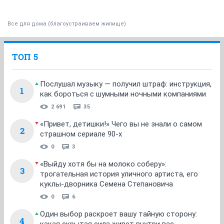
Все для дома (благоустраиваем жилище)
ТОП 5
Послушал музыку — получил штраф: инструкция,
1
как бороться с шумными ночными компаниями
2 691
35
«Привет, детишки!» Чего вы не знали о самом
2
страшном сериале 90-х
0
3
«Выйду хотя бы на молоко соберу»:
3
трогательная история уличного артиста, его
куклы-дворника Семена Степановича
0
6
Один выбор раскроет вашу тайную сторону:
4