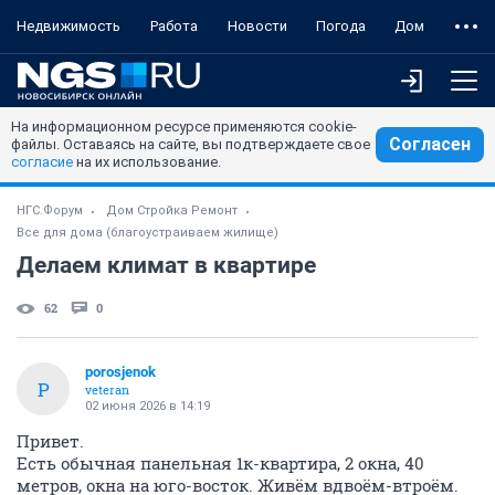
Недвижимость
Работа
Новости
Погода
Дом
На информационном ресурсе применяются cookie-
Согласен
файлы. Оставаясь на сайте, вы подтверждаете свое
согласие
на их использование.
НГС.Форум
Дом Стройка Ремонт
Все для дома (благоустраиваем жилище)
Делаем климат в квартире
62
0
porosjenok
P
veteran
02 июня 2026 в 14:19
Привет.
Есть обычная панельная 1к-квартира, 2 окна, 40
метров, окна на юго-восток. Живём вдвоём-втроём.