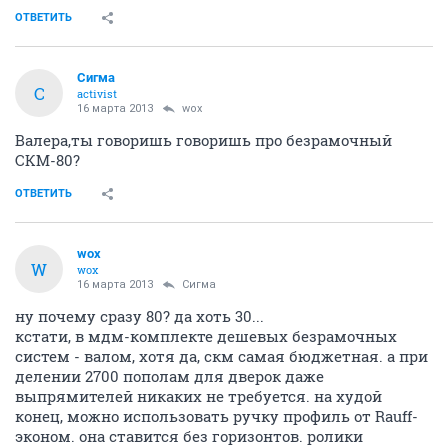
ОТВЕТИТЬ
Сигма
С
activist
16 марта 2013
wox
Валера,ты говоришь говоришь про безрамочный
СКМ-80?
ОТВЕТИТЬ
wox
W
wox
16 марта 2013
Сигма
ну почему сразу 80? да хоть 30...
кстати, в мдм-комплекте дешевых безрамочных
систем - валом, хотя да, скм самая бюджетная. а при
делении 2700 пополам для дверок даже
выпрямителей никаких не требуется. на худой
конец, можно использовать ручку профиль от Rauff-
эконом. она ставится без горизонтов. ролики