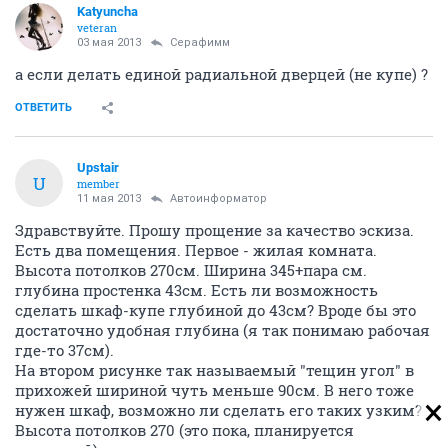
Katyuncha
veteran
03 мая 2013
Серафимм
а если делать единой радиальной дверцей (не купе) ?
ОТВЕТИТЬ
Upstair
U
member
11 мая 2013
Автоинформатор
Здравствуйте. Прошу прощение за качество эскиза.
Есть два помещения. Первое - жилая комната.
Высота потолков 270см. Ширина 345+пара см.
глубина простенка 43см. Есть ли возможность
сделать шкаф-купе глубиной до 43см? Вроде бы это
достаточно удобная глубина (я так понимаю рабочая
где-то 37см).
На втором рисунке так называемый "тещин угол" в
прихожей шириной чуть меньше 90см. В него тоже
нужен шкаф, возможно ли сделать его таких узким?
Высота потолков 270 (это пока, планируется