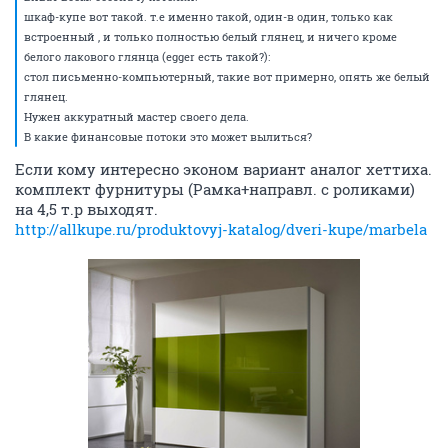
шкаф-купе вот такой. т.е именно такой, один-в один, только как
встроенный , и только полностью белый глянец, и ничего кроме
белого лакового глянца (egger есть такой?):
стол письменно-компьютерный, такие вот примерно, опять же белый
глянец.
Нужен аккуратный мастер своего дела.
В какие финансовые потоки это может вылиться?
Если кому интересно эконом вариант аналог хеттиха.
комплект фурнитуры (Рамка+направл. с роликами)
на 4,5 т.р выходят.
http://allkupe.ru/produktovyj-katalog/dveri-kupe/marbela