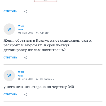
ОТВЕТИТЬ
wox
W
wox
03 мая 2013
Upjohn
Женя, обратись в Контур на станционной. там и
раскроят и закромят. и срок укажут.
деталировку же сам посчитаешь?
ОТВЕТИТЬ
wox
W
wox
03 мая 2013
Серафимм
у него нижняя сторона по чертежу 340
ОТВЕТИТЬ