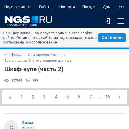
Недвижимость
Работа
Новости
Погода
Дом
На информационном ресурсе применяются cookie-
Согласен
файлы. Оставаясь на сайте, вы подтверждаете свое
согласие
на их использование.
НГС.Форум
Дом Стройка Ремонт
Все для дома (благоустраиваем жилище)
Шкаф-купе (часть 2)
227996
785
1
2
3
4
5
6
7
...
16
Сигма
С
activist