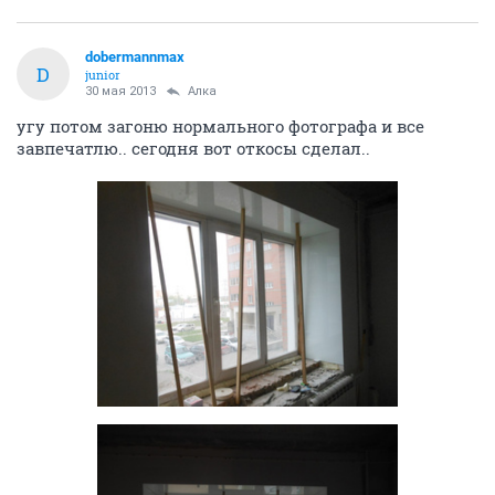
dobermannmax
D
junior
30 мая 2013
Алка
угу потом загоню нормального фотографа и все
завпечатлю.. сегодня вот откосы сделал..