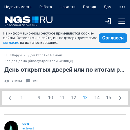
Недвижимость
Работа
Новости
Погода
Дом
На информационном ресурсе применяются cookie-
Согласен
файлы. Оставаясь на сайте, вы подтверждаете свое
согласие
на их использование.
НГС.Форум
Дом Стройка Ремонт
Все для дома (благоустраиваем жилище)
День открытых дверей или по итогам ремонта! (часть 3)
712944
721
1
...
9
10
11
12
13
14
15
usw
activist