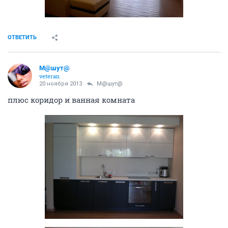
ОТВЕТИТЬ
М@шут@
veteran
20 ноября 2013
М@шут@
плюс коридор и ванная комната