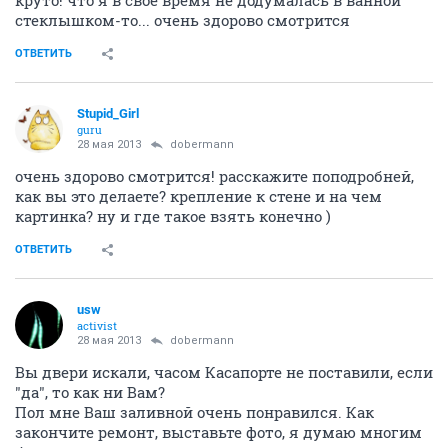
круто! что я в свое время не додумалась в ванной
стеклышком-то... очень здорово смотрится
ОТВЕТИТЬ
Stupid_Girl
guru
28 мая 2013
dobermann
очень здорово смотрится! расскажите поподробней,
как вы это делаете? крепление к стене и на чем
картинка? ну и где такое взять конечно )
ОТВЕТИТЬ
usw
activist
28 мая 2013
dobermann
Вы двери искали, часом Касапорте не поставили, если
"да", то как ни Вам?
Пол мне Ваш заливной очень понравился. Как
закончите ремонт, выставьте фото, я думаю многим