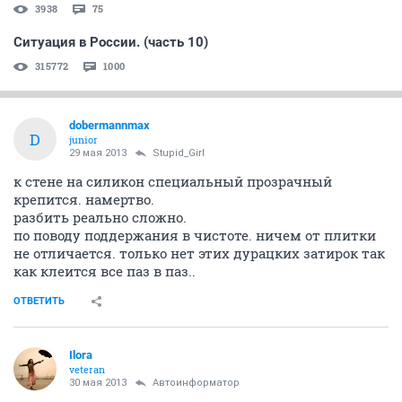
3938
75
Ситуация в России. (часть 10)
315772
1000
dobermannmax
D
junior
29 мая 2013
Stupid_Girl
к стене на силикон специальный прозрачный
крепится. намертво.
разбить реально сложно.
по поводу поддержания в чистоте. ничем от плитки
не отличается. только нет этих дурацких затирок так
как клеится все паз в паз..
ОТВЕТИТЬ
Ilora
veteran
30 мая 2013
Автоинформатор