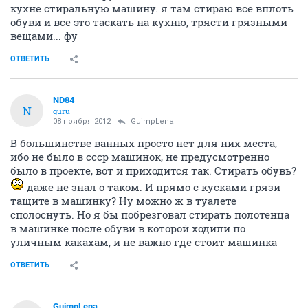
кухне стиральную машину. я там стираю все вплоть
обуви и все это таскать на кухню, трясти грязными
вещами... фу
ОТВЕТИТЬ
ND84
N
guru
08 ноября 2012
GuimpLena
В большинстве ванных просто нет для них места,
ибо не было в ссср машинок, не предусмотренно
было в проекте, вот и приходится так. Стирать обувь?
даже не знал о таком. И прямо с кусками грязи
тащите в машинку? Ну можно ж в туалете
сполоснуть. Но я бы побрезговал стирать полотенца
в машинке после обуви в которой ходили по
уличным какахам, и не важно где стоит машинка
ОТВЕТИТЬ
GuimpLena