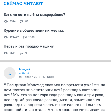
СЕЙЧАС ЧИТАЮТ
Есть ли сети на 6-м микрорайоне?
5314
88
Курение в общественных местах.
421422
1000
Первый раз продаю машину
2641
9
lidia_wk
L
activist
06 ноября 2012
ND84
У Вас диван Монстад сколько по времени уже? вы на
нем постоянно спите или нет? раскладывает или
нет? Мы его за полтора года раскладывали три раза,
последний раз когда раскладывали, заметила что
раскладывающиеся часть выше где-то на 1 см чем
основной диван стала. А так диван нас устраивает за