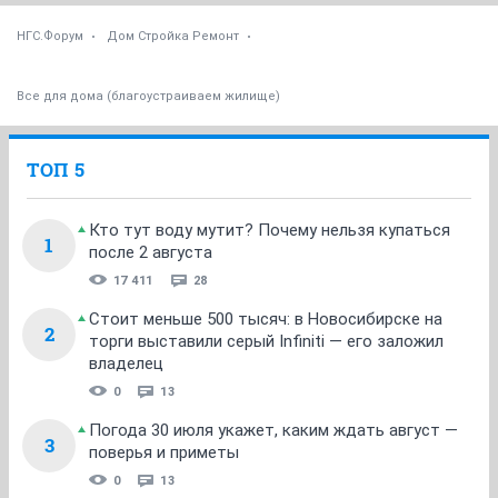
НГС.Форум
Дом Стройка Ремонт
Все для дома (благоустраиваем жилище)
ТОП 5
Кто тут воду мутит? Почему нельзя купаться
1
после 2 августа
17 411
28
Стоит меньше 500 тысяч: в Новосибирске на
2
торги выставили серый Infiniti — его заложил
владелец
0
13
Погода 30 июля укажет, каким ждать август —
3
поверья и приметы
0
13