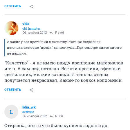
ОТВЕТИТЬ
vida
old hamster
06 ноября 2012
Pavel_
А какие у вас претензии к качеству???это-же подвесной
потолок.некоторые "профи" делают хуже...При осмотре никто ничего
не находил.
"Качество" - я не имею ввиду крепление материалов
и т.п. А сам вид потолка. Все эти профили, офисный
светильник, мелкие вставки. И тень на стенах
получается некрасивая. Какой-то колхоз колхозный.
ОТВЕТИТЬ
lidia_wk
L
activist
06 ноября 2012
ND84
Стиралка, это то что было куплено задолго до