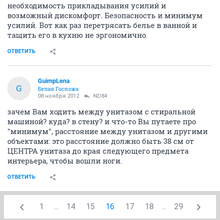
необходимость прикладывания усилий и
возможный дискомфорт. Безопасность и минимум
усилий. Вот как раз перетрясать белье в ванной и
тащить его в кухню не эргономично.
ОТВЕТИТЬ
GuimpLena
G
Белая Госпожа
08 ноября 2012
ND84
зачем Вам ходить между унитазом с стиральной
машиной? куда? в стену? и что-то Вы путаете про
"минимум", расстояние между унитазом и другими
объектами: это расстояние должно быть 38 см от
ЦЕНТРА унитаза до края следующего предмета
интерьера, чтобы вошли ноги.
ОТВЕТИТЬ
1
...
14
15
16
17
18
...
29