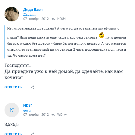
Дядя Ваsя
Дедуля
07 ноября 2012
ND84
Не готова махать дверцами? А чего тогда остальные шкафчики с
ними? Ими ведь махать еще чаще надо чем стирать
ну и делали
бы всю кухню без дверок - было бы логично и дешево. А что касается
стирки, то стандартный цикл стирки 2 часа, повседневка пол часа и
тд. Чо часов дома нет?
Господяяя...
Да приедьте ужо к ней домой, да сделайте, как вам
хочется
ОТВЕТИТЬ
ND84
N
guru
07 ноября 2012
WD_w
3,5х5,5
ОТВЕТИТЬ