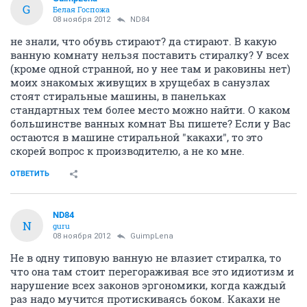
G
Белая Госпожа
08 ноября 2012
ND84
не знали, что обувь стирают? да стирают. В какую
ванную комнату нельзя поставить стиралку? У всех
(кроме одной странной, но у нее там и раковины нет)
моих знакомых живущих в хрущебах в санузлах
стоят стиральные машины, в панельках
стандартных тем более место можно найти. О каком
большинстве ванных комнат Вы пишете? Если у Вас
остаются в машине стиральной "какахи", то это
скорей вопрос к производителю, а не ко мне.
ОТВЕТИТЬ
ND84
N
guru
08 ноября 2012
GuimpLena
Не в одну типовую ванную не влазиет стиралка, то
что она там стоит перегораживая все это идиотизм и
нарушение всех законов эргономики, когда каждый
раз надо мучится протискиваясь боком. Какахи не