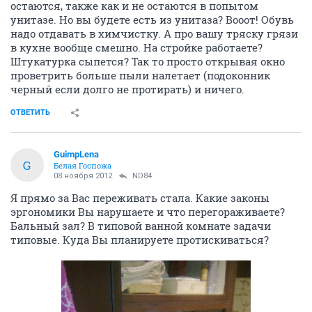
остаются, также как и не остаются в попытом
унитазе. Но вы будете есть из унитаза? Вооот! Обувь
надо отдавать в химчистку. А про вашу тряску грязи
в кухне вообще смешно. На стройке работаете?
Штукатурка сыпется? Так то просто открывая окно
проветрить больше пыли налетает (подоконник
черный если долго не протирать) и ничего.
ОТВЕТИТЬ
GuimpLena
G
Белая Госпожа
08 ноября 2012
ND84
Я прямо за Вас переживать стала. Какие законы
эргономики Вы нарушаете и что перегораживаете?
Бальный зал? В типовой ванной комнате задачи
типовые. Куда Вы планируете протискиваться?