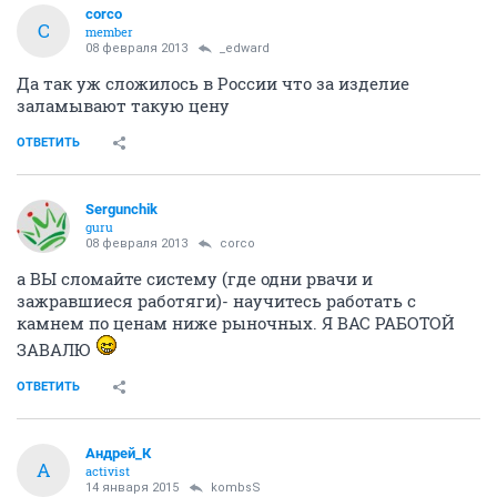
corco
C
member
08 февраля 2013
_edward
Да так уж сложилось в России что за изделие
заламывают такую цену
ОТВЕТИТЬ
Sergunchik
guru
08 февраля 2013
corco
а ВЫ сломайте систему (где одни рвачи и
зажравшиеся работяги)- научитесь работать с
камнем по ценам ниже рыночных. Я ВАС РАБОТОЙ
ЗАВАЛЮ
ОТВЕТИТЬ
Андрей_К
А
activist
14 января 2015
kombsS