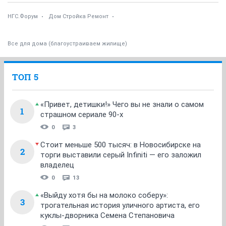
НГС.Форум
Дом Стройка Ремонт
Все для дома (благоустраиваем жилище)
ТОП 5
«Привет, детишки!» Чего вы не знали о самом
1
страшном сериале 90-х
0
3
Стоит меньше 500 тысяч: в Новосибирске на
2
торги выставили серый Infiniti — его заложил
владелец
0
13
«Выйду хотя бы на молоко соберу»:
3
трогательная история уличного артиста, его
куклы-дворника Семена Степановича