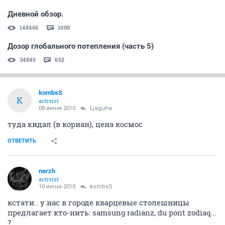
Дневной обзор.
148465
1000
Дозор глобального потепления (часть 5)
34845
652
kombsS
K
activist
08 июня 2010
Ljaguha
туда кидал (в кориан), цена космос
ОТВЕТИТЬ
nerzh
activist
10 июня 2010
kombsS
кстати.. у нас в городе кварцевые столешницы
предлагает кто-нить: samsung radianz, du pont zodiaq...
?