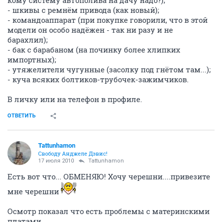
кому систему автополива на дачу надо?);
- шкивы с ремнём привода (как новый);
- командоаппарат (при покупке говорили, что в этой
модели он особо надёжен - так ни разу и не
барахлил);
- бак с барабаном (на починку более хлипких
импортных);
- утяжелители чугунные (засолку под гнётом там...);
- куча всяких болтиков-трубочек-зажимчиков.
В личку или на телефон в профиле.
ОТВЕТИТЬ
Tattunhamon
Свободу Анджеле Дэвис!
17 июля 2010
Tattunhamon
Есть вот что... ОБМЕНЯЮ! Хочу черешни....привезите
мне черешни
Осмотр показал что есть проблемы с материнскими
платами.