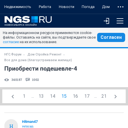
Недвижимость
Работа
Новости
Погода
Дом
На информационном ресурсе применяются cookie-
Согласен
файлы. Оставаясь на сайте, вы подтверждаете свое
согласие
на их использование.
НГС.Форум
Дом Стройка Ремонт
Все для дома (благоустраиваем жилище)
Приобрести подешевле-4
340187
1002
1
...
13
14
15
16
17
...
21
Hitman47
H
veteran