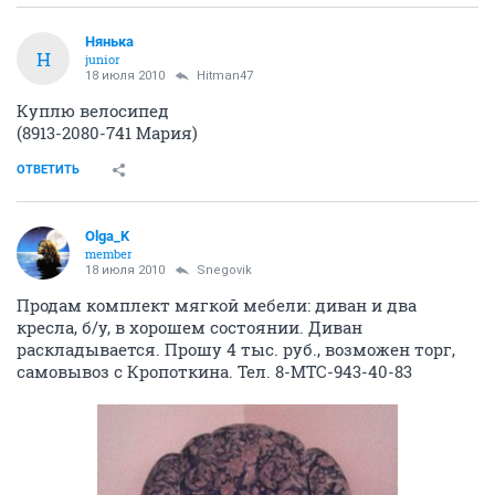
Нянька
Н
junior
18 июля 2010
Hitman47
Куплю велосипед
(8913-2080-741 Мария)
ОТВЕТИТЬ
Olga_K
member
18 июля 2010
Snegovik
Продам комплект мягкой мебели: диван и два
кресла, б/у, в хорошем состоянии. Диван
раскладывается. Прошу 4 тыс. руб., возможен торг,
самовывоз с Кропоткина. Тел. 8-МТС-943-40-83