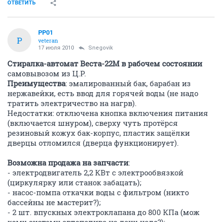
ОТВЕТИТЬ
PP01
P
veteran
17 июля 2010
Snegovik
Стиралка-автомат Веста-22М в рабочем состоянии
самовывозом из Ц.Р.
Преимущества
: эмалированный бак, барабан из
нержавейки, есть ввод для горячей воды (не надо
тратить электричество на нагрв).
Недостатки: отключена кнопка включения питания
(включается шнуром), сверху чуть протёрся
резиновый кожух бак-корпус, пластик защёлки
дверцы отломился (дверца функционирует).
Возможна продажа на запчасти
:
- электродвигатель 2,2 КВт с электрообвязкой
(циркулярку или станок забацать);
- насос-помпа откачки воды с фильтром (никто
бассейны не мастерит?);
- 2 шт. впускных электроклапана до 800 КПа (мож