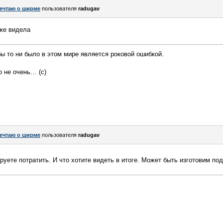
ечтаю о ширме
пользователя
radugav
же видела
бы то ни было в этом мире является роковой ошибкой.
о не очень… (с)
ечтаю о ширме
пользователя
radugav
уете потратить. И что хотите видеть в итоге. Может быть изготовим под