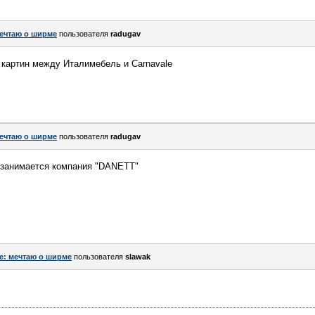
ечтаю о ширме
пользователя
radugav
 картин между Италимебель и Carnavale
ечтаю о ширме
пользователя
radugav
 занимается компания "DANETT"
e: мечтаю о ширме
пользователя
slawak