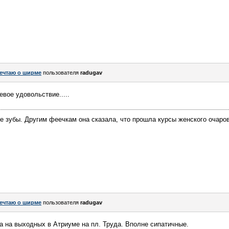
ечтаю о ширме
пользователя
radugav
евое удовольствие.....
 зубы. Другим феечкам она сказала, что прошла курсы женского очаро
ечтаю о ширме
пользователя
radugav
 на выходных в Атриуме на пл. Труда. Вполне сипатичные.