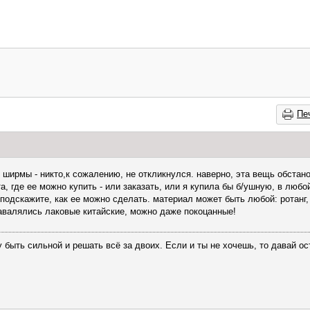
Пе
ширмы - никто,к сожалению, не откликнулся. наверно, эта вещь обстано
, где ее можно купить - или заказать, или я купила бы б/ушную, в любой
 подскажите, как ее можно сделать. материал может быть любой: ротанг,
 завалялись лаковые китайские, можно даже покоцанные!
у быть сильной и решать всё за двоих. Если и ты не хочешь, то давай 