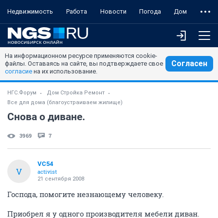
Недвижимость
Работа
Новости
Погода
Дом
На информационном ресурсе применяются cookie-
Согласен
файлы. Оставаясь на сайте, вы подтверждаете свое
согласие
на их использование.
НГС.Форум
Дом Стройка Ремонт
Все для дома (благоустраиваем жилище)
Снова о диване.
3969
7
VC54
V
activist
21 сентября 2008
Господа, помогите незнающему человеку.
Приобрел я у одного производителя мебели диван.