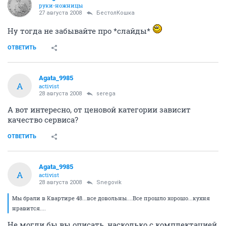
руки-ножницы
27 августа 2008
БестолКошка
Ну тогда не забывайте про *слайды*
ОТВЕТИТЬ
Agata_9985
A
activist
28 августа 2008
serega
А вот интересно, от ценовой категории зависит
качество сервиса?
ОТВЕТИТЬ
Agata_9985
A
activist
28 августа 2008
Snegovik
Мы брали в Квартире 48...все довольны....Все прошло хорошо...кухня
нравится....
Не могли бы вы описать, насколько с комплектацией