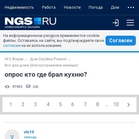
Недвижимость
Работа
Новости
Погода
Дом
На информационном ресурсе применяются cookie-
Согласен
файлы. Оставаясь на сайте, вы подтверждаете свое
согласие
на их использование.
НГС.Форум
Дом Стройка Ремонт
Все для дома (благоустраиваем жилище)
опрос кто где брал кухню?
87965
241
1
2
3
4
5
6
7
8
...
10
vtv19
V
veteran