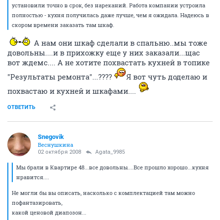
установили точно в срок, без нареканий. Работа компании устроила
полностью - кухня получилась даже лучше, чем я ожидала. Надеюсь в
скором времени заказать там шкаф.
А нам они шкаф сделали в спальню..мы тоже
довольны....и в прихожку еще у них заказали...щас
вот ждемс.... А не хотите похвастать кухней в топике
"Результаты ремонта"...????
Я вот чуть доделаю и
похвастаю и кухней и шкафами....
ОТВЕТИТЬ
Snegovik
Веснушкина
02 октября 2008
Agata_9985
Мы брали в Квартире 48...все довольны....Все прошло хорошо...кухня
нравится....
Не могли бы вы описать, насколько с комплектацией там можно
пофантазировать,
какой ценовой диапозон...