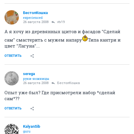
БестолКошка
experienced
26 августа 2008
vtv19
А я хочу из деревянных щитов и фасадов "Сделай
сам" смастерить с мужем напару
Типа кантри и
цвет "Лагуна"...
ОТВЕТИТЬ
serega
руки-ножницы
26 августа 2008
БестолКошка
Опыт уже был? Где присмотрели набор *сделай
сам*??
ОТВЕТИТЬ
KalyanSib
guru