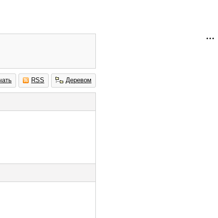
чать
RSS
Деревом