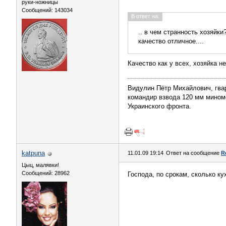
руки-ножницы
Сообщений: 143034
В ответ на:
.. в чем странность хозяйки
качество отличное....
Качество как у всех, хозяйка н
Видулин Пётр Михайлович, гва
командир взвода 120 мм миномёт
Украинского фронта.
katpuna
11.01.09 19:14
Ответ на сообщение
R
Цыц, малявки!
Сообщений: 28962
Господа, по срокам, сколько ку