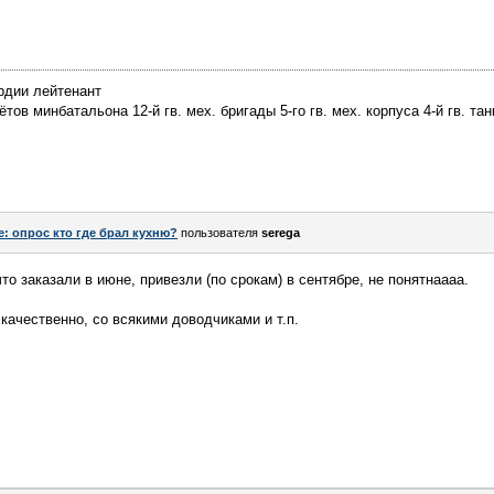
рдии лейтенант
ов минбатальона 12-й гв. мех. бригады 5-го гв. мех. корпуса 4-й гв. тан
e: опрос кто где брал кухню?
пользователя
serega
что заказали в июне, привезли (по срокам) в сентябре, не понятнаааа.
 качественно, со всякими доводчиками и т.п.