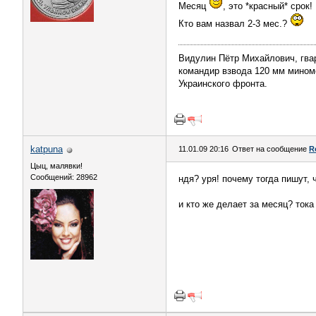
Месяц
, это *красный* срок!
Кто вам назвал 2-3 мес.?
Видулин Пётр Михайлович, гва
командир взвода 120 мм миномёт
Украинского фронта.
katpuna
11.01.09 20:16
Ответ на сообщение
R
Цыц, малявки!
Сообщений: 28962
ндя? уря! почему тогда пишут, 
и кто же делает за месяц? тока