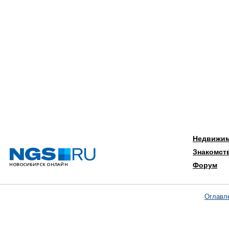
Недвижи
Знакомст
Форум
Оглавл