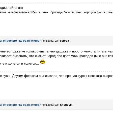
рдии лейтенант
ов минбатальона 12-й гв. мех. бригады 5-го гв. мех. корпуса 4-й гв. тан
e: опрос кто где брал кухню?
пользователя
serega
мне вот даже не только лень, а иногда даже и просто неохота читать н
зуживает выяснить, что скажет народ про цвет моих фасадов (мне они к
роче и хочется и колется...
 зубы. Другим феечкам она сказала, что прошла курсы женского очаро
e: опрос кто где брал кухню?
пользователя
Snegovik