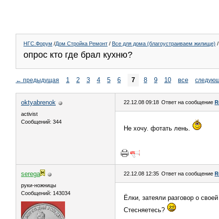
НГС.Форум
/
Дом Стройка Ремонт
/
Все для дома (благоустраиваем жилище)
/
опрос кто где брал кухню?
1
2
3
4
5
6
7
8
9
10
все
←
предыдущая
следую
oktyabrenok
22.12.08 09:18
Ответ на сообщение
R
activist
Сообщений: 344
Не хочу. фотать лень.
serega
22.12.08 12:35
Ответ на сообщение
R
руки-ножницы
Сообщений: 143034
Ёлки, затеяли разговор о своей
Стесняетесь?