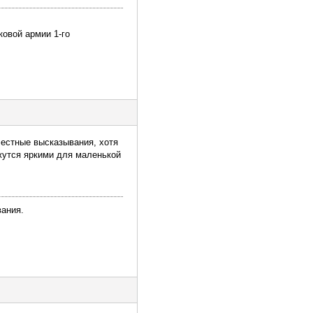
ковой армии 1-го
елестные высказывания, хотя
ажутся яркими для маленькой
вания.