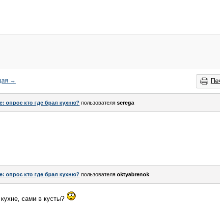
щая
→
Пе
e: опрос кто где брал кухню?
пользователя
serega
e: опрос кто где брал кухню?
пользователя
oktyabrenok
 кухне, сами в кусты?