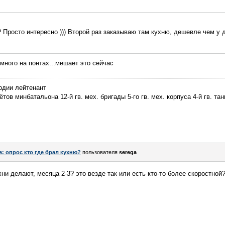
? Просто интересно ))) Второй раз заказываю там кухню, дешевле чем у др
емного на понтах...мешает это сейчас
рдии лейтенант
ов минбатальона 12-й гв. мех. бригады 5-го гв. мех. корпуса 4-й гв. тан
e: опрос кто где брал кухню?
пользователя
serega
хни делают, месяца 2-3? это везде так или есть кто-то более скоростной