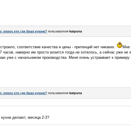
e: опрос кто где брал кухню?
пользователя
katpuna
строило, соответствие качества и цены - притенций нет никаких.
Мне 
7 часов, наверно им просто возится тогда не хотелось, а сейчас уже не 
аю уже с начальником производства. Меня очень устраивает к примеру к
e: опрос кто где брал кухню?
пользователя
katpuna
о кухни делают, месяца 2-3?