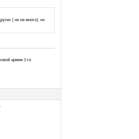
угих ( не на много), но
ковой армии 1-го
?