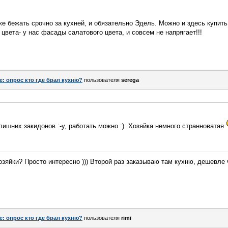
же бежать срочно за кухней, и обязательно Эдель. Можно и здесь купить
т цвета- у нас фасады салатового цвета, и совсем не напрягает!!!
e: опрос кто где брал кухню?
пользователя
serega
лишних закидонов :-y, работать можно :). Хозяйка немного странноватая
озяйки? Просто интересно ))) Второй раз заказываю там кухню, дешевле ч
e: опрос кто где брал кухню?
пользователя
rimi