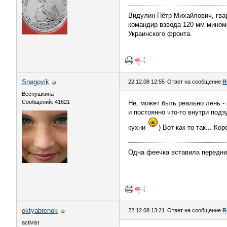
Видулин Пётр Михайлович, гва
командир взвода 120 мм миномёт
Украинского фронта.
Snegovik
22.12.08 12:55
Ответ на сообщение
R
Веснушкина
Сообщений: 41621
Не, может быть реально лень - 
и постоянно что-то внутри под
кухни
) Вот как-то так... Ко
Одна феечка вставила передние
oktyabrenok
22.12.08 13:21
Ответ на сообщение
R
activist