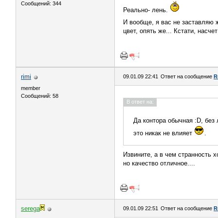
Сообщений: 344
Реально- лень.
И вообще, я вас не заставляю 
цвет, опять же... Кстати, насче
rimi
09.01.09 22:41
Ответ на сообщение
R
member
Сообщений: 58
В ответ на:
Да контора обычная :D, без 
это никак не влияет
.
Извините, а в чем странность х
но качество отличное....
serega
09.01.09 22:51
Ответ на сообщение
R