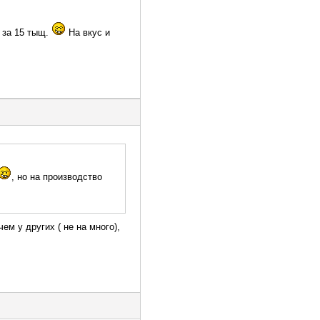
 за 15 тыщ.
На вкус и
, но на производство
ем у других ( не на много),