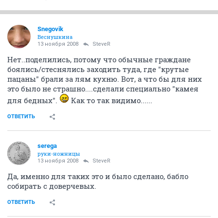
Snegovik
Веснушкина
13 ноября 2008
SteveR
Нет..поделились, потому что обычные граждане
боялись/стеснялись заходить туда, где "крутые
пацаны" брали за лям кухню. Вот, а что бы для них
это было не страшно....сделали специально "камея
для бедных".
Как то так видимо......
ОТВЕТИТЬ
serega
руки-ножницы
13 ноября 2008
SteveR
Да, именно для таких это и было сделано, бабло
собирать с доверчевых.
ОТВЕТИТЬ