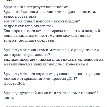
&gt;А меня интересует наполнение:
&gt;- в мойке алюм. поддон или коврик положили,
ведро поставили?
вот тут не понял вопроса - какой поддон?
ведро в смысле, мусорное?
Если про него, то нет - собираем в пакеты и каждый
день выкидываем, поэтому под мойкой только
всякие чистящие средства.
&gt;- в тумбе с ящиками метабоксы, с доводчиками,
или простые роликовые?
видимо, простые - ящики пластиковые, опираются на
металлические направляющие с колесиками
&gt;- в тумбе, что справа от духовки, полка - корзина
двйного открывания или простая ДСП?
Просто ДСП.
&gt;- под духовкой ящик или тупо закрыт планкой?
ящик
- посудосушилка хромированная (итальянская) или