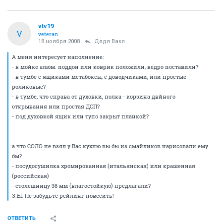
vtv19
V
veteran
18 ноября 2008
Дядя Ваsя
А меня интересует наполнение:
- в мойке алюм. поддон или коврик положили, ведро поставили?
- в тумбе с ящиками метабоксы, с доводчиками, или простые
роликовые?
- в тумбе, что справа от духовки, полка - корзина двйного
открывания или простая ДСП?
- под духовкой ящик или тупо закрыт планкой?
а что СОЛО не взял у Вас кухню вы бы из смайликов нарисовали ему
бы?
- посудосушилка хромированная (итальянская) или крашенная
(российская)
- столешницу 38 мм (влагостойкую) предлагали?
З.Ы. Не забудьте рейлинг повесить!
ОТВЕТИТЬ