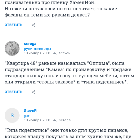
познавательно про пленку ХамелИон..
Но ежели он так свои посты печатает, то какие
фасады он теми же руками делает?
ОТВЕТИТЬ
serega
руки-ножницы
13 ноября 2008
SteveR
"Квартира 48" раньше называлась "Оптима", была
подразделением "Камеа" по производству и продаже
стандартных кухонь и сопутствующей мебели, потом
они открыли *столы заказов* и *типа поделились*.
ОТВЕТИТЬ
SteveR
S
guru
13 ноября 2008
serega
"Типа поделились" они только для крутых пацанов,
которым впадлу покупать за лям кухню там же, где