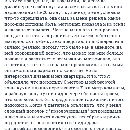
В Камее правда нет, не нахамили, но девочка-
дизайнер не особо слушая и заморачиваясь на меня
нарисовала за 15-20 минут кухоньку, я еле успевала
что-то спрашивать, она сама за меня решила, какие
порожки должны быть, материал, показала мне эскиз
и сказала стоимость. Честно меня это шокировало,
она даже не стала спрашивать из каких собственно
материалов я себе кухню представляла. Ошарашила
сильно, реально, потому что было как в анекдоте, на
мой оторопевший вопрос, что может она мне больше
покажет и расскажет о возможных материалах, она
ответила, что то, что она мне предложила это самый
оптимальный вариант по качеству. Ее не
интересовал дизайн моей квартиры, и то, что я
объясняла, что поскольку 6 метров моей рабочей
зоны кухни плавно перетекают в 31 кв метр комнаты,
и рабочую зону кухни видно через большой проем,
что мне хотелось бы определенной гармонии, ничего
подобного. Когда я пыталась объяснить, что у меня
сложный потолок с "позолоченными" встроенными
плафонами, и может акксесуары подобрать и ручки
под цвет этот, она ответила (не видя даже
фотографий помещения), что смотрятся они пошло,