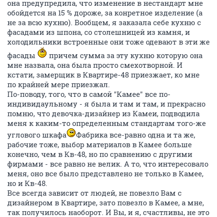
она предупредила, что изменение в нестандарт мне
обойдется на 15 % дороже, за конретное изделение (а
не за всю кухню). Вообщем, я заказала себе кухню с
фасадами из шпона, со столешницей из камня, и
холодильники встроенные они тоже одевают в эти же
фасады
причем сумма за эту кухню которую она
мне назвала, она была просто смехотворной. И
кстати, замерщик в Квартире-48 приезжает, ко мне
по крайней мере приезжал.
По-поводу, того, что в самой "Камее" все по-
индивидаульному - я была и там и там, и прекрасно
помню, что девочка-дизайнер из Камеи, подводила
меня к каким-то определенным стандартам того-же
углового шкафа
Фабрика все-равно одна и та же,
рабочие тоже, выбор материалов в Камее больше
конечно, чем в Кв-48, но по сравнению с другими
фирмами - все равно не велик. А то, что интересовало
меня, оно все было представлено не только в Камее,
но и Кв-48.
Все всегда зависит от людей, не повезло Вам с
дизайнером в Квартире, зато повезло в Камее, а мне,
так получилось наоборот. И Вы, и я, счастливы, не это