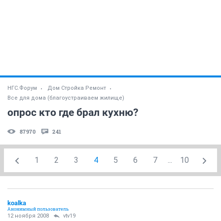
НГС.Форум
Дом Стройка Ремонт
Все для дома (благоустраиваем жилище)
опрос кто где брал кухню?
87970
241
1
2
3
4
5
6
7
...
10
koalka
Анонимный пользователь
12 ноября 2008
vtv19