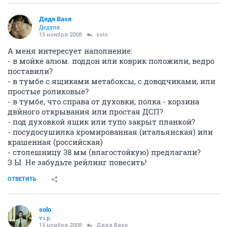
Дядя Ваsя
Дедуля
15 ноября 2008
solo
А меня интересует наполнение:
- в мойке алюм. поддон или коврик положили, ведро
поставили?
- в тумбе с ящиками метабоксы, с доводчиками, или
простые роликовые?
- в тумбе, что справа от духовки, полка - корзина
двйного открывания или простая ДСП?
- под духовкой ящик или тупо закрыт планкой?
- посудосушилка хромированная (итальянская) или
крашенная (российская)
- столешницу 38 мм (влагостойкую) предлагали?
З.Ы. Не забудьте рейлинг повесить!
ОТВЕТИТЬ
solo
v.i.p.
15 ноября 2008
Дядя Ваsя