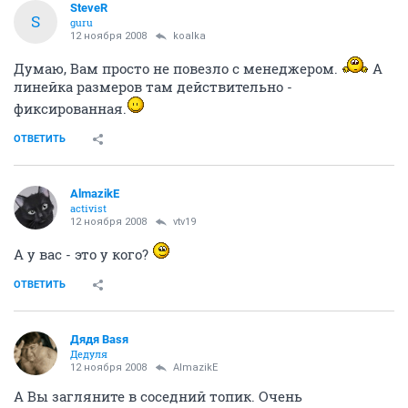
SteveR
S
guru
12 ноября 2008
koalka
Думаю, Вам просто не повезло с менеджером.
А
линейка размеров там действительно -
фиксированная.
ОТВЕТИТЬ
AlmazikE
activist
12 ноября 2008
vtv19
А у вас - это у кого?
ОТВЕТИТЬ
Дядя Ваsя
Дедуля
12 ноября 2008
AlmazikE
А Вы загляните в соседний топик. Очень