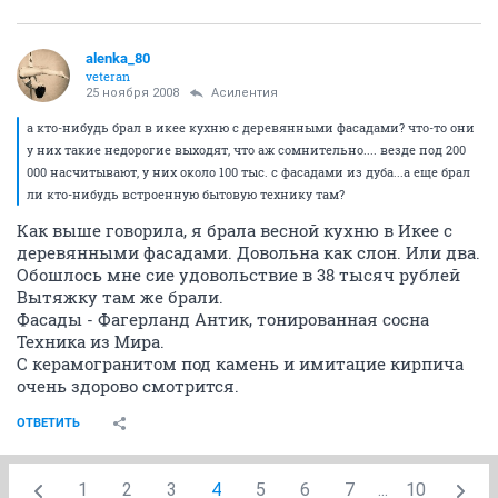
alenka_80
veteran
25 ноября 2008
Асилентия
а кто-нибудь брал в икее кухню с деревянными фасадами? что-то они
у них такие недорогие выходят, что аж сомнительно.... везде под 200
000 насчитывают, у них около 100 тыс. с фасадами из дуба...а еще брал
ли кто-нибудь встроенную бытовую технику там?
Как выше говорила, я брала весной кухню в Икее с
деревянными фасадами. Довольна как слон. Или два.
Обошлось мне сие удовольствие в 38 тысяч рублей
Вытяжку там же брали.
Фасады - Фагерланд Антик, тонированная сосна
Техника из Мира.
С керамогранитом под камень и имитацие кирпича
очень здорово смотрится.
ОТВЕТИТЬ
1
2
3
4
5
6
7
...
10