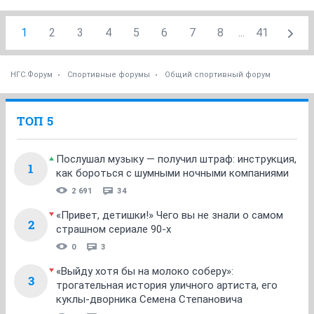
1
2
3
4
5
6
7
8
...
41
НГС.Форум
Спортивные форумы
Общий спортивный форум
ТОП 5
Послушал музыку — получил штраф: инструкция,
1
как бороться с шумными ночными компаниями
2 691
34
«Привет, детишки!» Чего вы не знали о самом
2
страшном сериале 90-х
0
3
«Выйду хотя бы на молоко соберу»:
3
трогательная история уличного артиста, его
куклы-дворника Семена Степановича