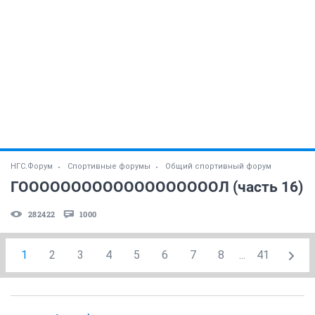
НГС.Форум
Спортивные форумы
Общий спортивный форум
ГОООООООООООООООООООЛ (часть 16)
282422
1000
1
2
3
4
5
6
7
8
...
41