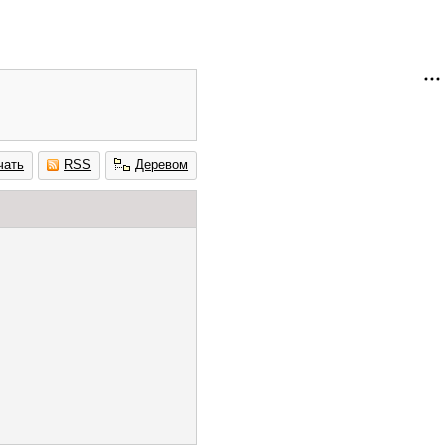
чать
RSS
Деревом