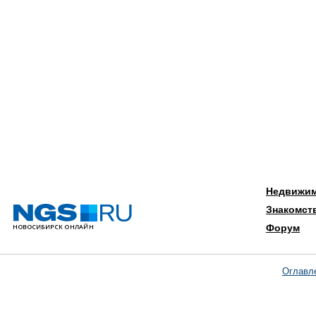
Недвижи
Знакомст
Форум
Оглавл