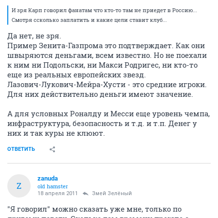
И зря Карп говорил фанатам что кто-то там не приедет в Россию...
Смотря ссколько заплатить и какие цели ставит клуб...
Да нет, не зря.
Пример Зенита-Газпрома это подтверждает. Как они
швыряются деньгами, всем известно. Но не поехали
к ним ни Подольски, ни Макси Родригес, ни кто-то
еще из реальных европейских звезд.
Лазович-Лукович-Мейра-Хусти - это средние игроки.
Для них действительно деньги имеют значение.
А для условных Роналду и Месси еще уровень чемпа,
инфраструктура, безопасность и т.д. и т.п. Денег у
них и так куры не клюют.
ОТВЕТИТЬ
zanuda
Z
old hamster
18 апреля 2011
Змей Зелёный
"Я говорил" можно сказать уже мне, только по