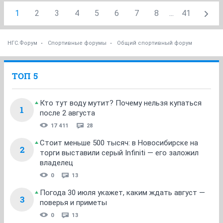
1
2
3
4
5
6
7
8
...
41
НГС.Форум
Спортивные форумы
Общий спортивный форум
ТОП 5
Кто тут воду мутит? Почему нельзя купаться
1
после 2 августа
17 411
28
Стоит меньше 500 тысяч: в Новосибирске на
2
торги выставили серый Infiniti — его заложил
владелец
0
13
Погода 30 июля укажет, каким ждать август —
3
поверья и приметы
0
13