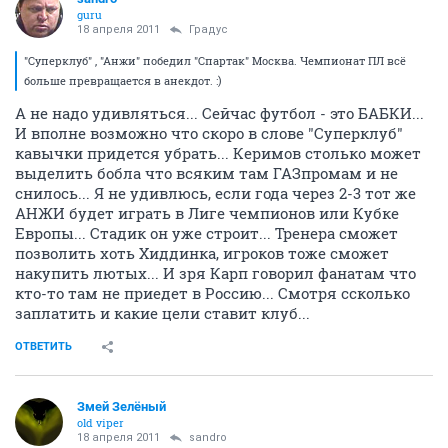
guru
18 апреля 2011
Градус
"Суперклуб" , "Анжи" победил "Спартак" Москва. Чемпионат ПЛ всё
больше превращается в анекдот. :)
А не надо удивляться... Сейчас футбол - это БАБКИ...
И вполне возможно что скоро в слове "Суперклуб"
кавычки придется убрать... Керимов столько может
выделить бобла что всяким там ГАЗпромам и не
снилось... Я не удивлюсь, если года через 2-3 тот же
АНЖИ будет играть в Лиге чемпионов или Кубке
Европы... Стадик он уже строит... Тренера сможет
позволить хоть Хиддинка, игроков тоже сможет
накупить лютых... И зря Карп говорил фанатам что
кто-то там не приедет в Россию... Смотря ссколько
заплатить и какие цели ставит клуб...
ОТВЕТИТЬ
Змей Зелёный
old viper
18 апреля 2011
sandro