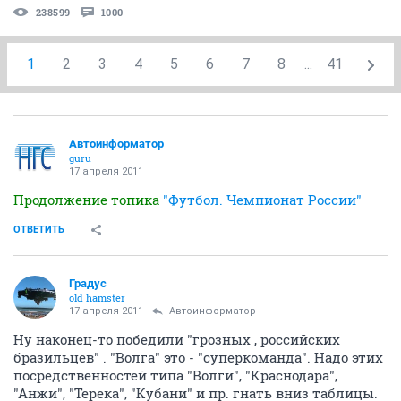
238599
1000
1
2
3
4
5
6
7
8
...
41
Автоинформатор
guru
17 апреля 2011
Продолжение топика
"Футбол. Чемпионат России"
ОТВЕТИТЬ
Градус
old hamster
17 апреля 2011
Автоинформатор
Ну наконец-то победили "грозных , российских
бразильцев" . "Волга" это - "суперкоманда". Надо этих
посредственностей типа "Волги", "Краснодара",
"Анжи", "Терека", "Кубани" и пр. гнать вниз таблицы.