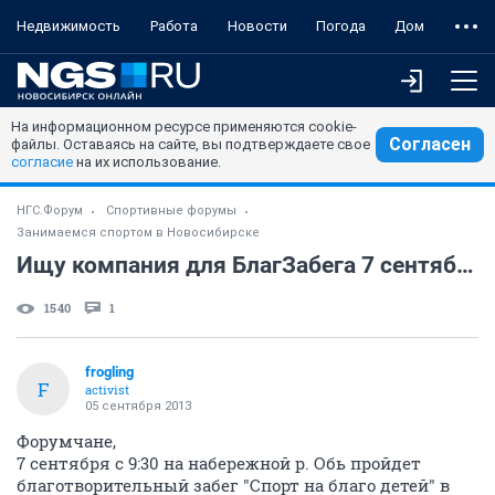
Недвижимость
Работа
Новости
Погода
Дом
На информационном ресурсе применяются cookie-
Согласен
файлы. Оставаясь на сайте, вы подтверждаете свое
согласие
на их использование.
НГС.Форум
Спортивные форумы
Занимаемся спортом в Новосибирске
Ищу компания для БлагЗабега 7 сентября
1540
1
frogling
F
activist
05 сентября 2013
Форумчане,
7 сентября с 9:30 на набережной р. Обь пройдет
благотворительный забег "Спорт на благо детей" в