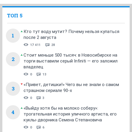
ТОП 5
Кто тут воду мутит? Почему нельзя купаться
1
после 2 августа
17 411
28
Стоит меньше 500 тысяч: в Новосибирске на
2
торги выставили серый Infiniti — его заложил
владелец
0
13
«Привет, детишки!» Чего вы не знали о самом
3
страшном сериале 90-х
0
3
«Выйду хотя бы на молоко соберу»:
4
трогательная история уличного артиста, его
куклы-дворника Семена Степановича
0
6