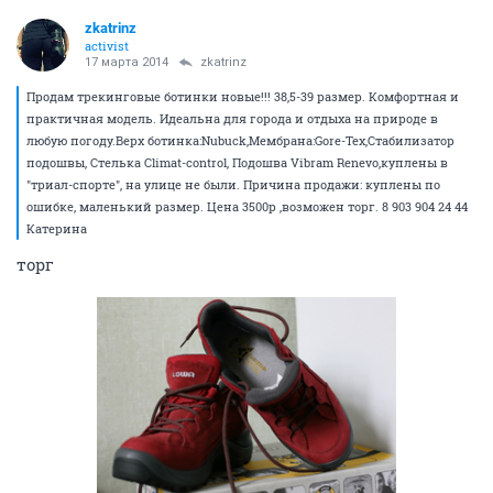
zkatrinz
activist
17 марта 2014
zkatrinz
Продам трекинговые ботинки новые!!! 38,5-39 размер. Комфортная и
практичная модель. Идеальна для города и отдыха на природе в
любую погоду.Верх ботинка:Nubuck,Мембрана:Gore-Tex,Стабилизатор
подошвы, Стелька Climat-control, Подошва Vibram Renevo,куплены в
"триал-спорте", на улице не были. Причина продажи: куплены по
ошибке, маленький размер. Цена 3500р ,возможен торг. 8 903 904 24 44
Катерина
торг