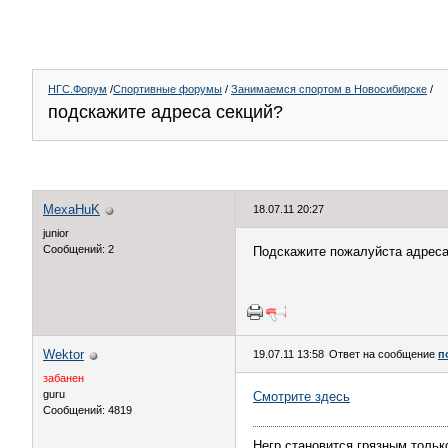
НГС.Форум
/
Спортивные форумы
/
Занимаемся спортом в Новосибирске
/
подскажите адреса секций?
MexaHuK
18.07.11 20:27
junior
Сообщений: 2
Подскажите пожалуйста адреса
Wektor
19.07.11 13:58
Ответ на сообщение
п
забанен
guru
Смотрите здесь
Сообщений: 4819
Негр становится грязным только