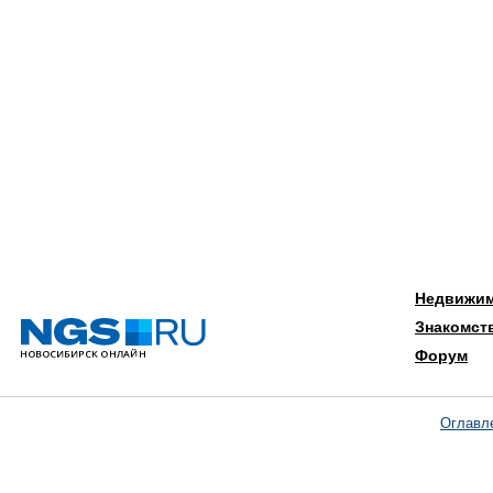
Недвижи
Знакомст
Форум
Оглавл