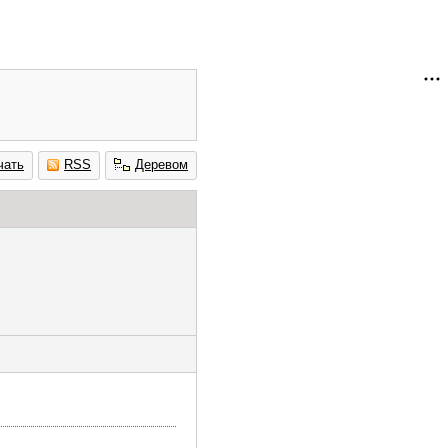
чать
RSS
Деревом