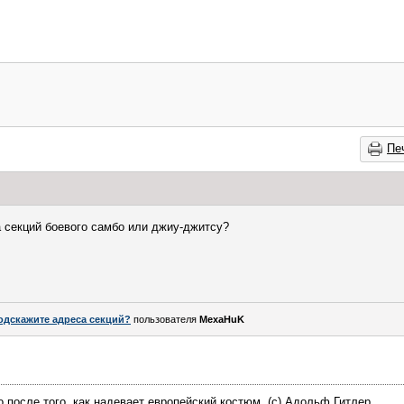
Пе
 секций боевого самбо или джиу-джитсу?
одскажите адреса секций?
пользователя
MexaHuK
 после того, как надевает европейский костюм. (с) Адольф Гитлер.